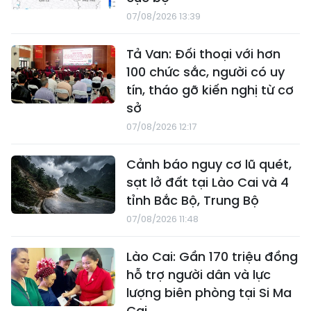
07/08/2026 13:39
Tả Van: Đối thoại với hơn
100 chức sắc, người có uy
tín, tháo gỡ kiến nghị từ cơ
sở
07/08/2026 12:17
Cảnh báo nguy cơ lũ quét,
sạt lở đất tại Lào Cai và 4
tỉnh Bắc Bộ, Trung Bộ
07/08/2026 11:48
Lào Cai: Gần 170 triệu đồng
hỗ trợ người dân và lực
lượng biên phòng tại Si Ma
Cai