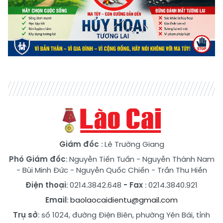
Giám đốc
: Lê Trường Giang
Phó Giám đốc
:
Nguyễn Tiến Tuấn
-
Nguyễn Thành Nam
-
Bùi Minh Đức
-
Nguyễn Quốc Chiến
-
Trần Thu Hiền
Điện thoại
: 0214.3842.648
- Fax
: 0214.3840.921
Email
:
baolaocaidientu@gmail.com
Trụ sở
: số 1024, đường Điện Biên, phường Yên Bái, tỉnh