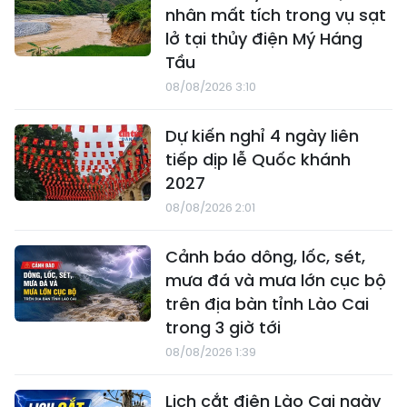
nhân mất tích trong vụ sạt
lở tại thủy điện Mý Háng
Tầu
08/08/2026 3:10
Dự kiến nghỉ 4 ngày liên
tiếp dịp lễ Quốc khánh
2027
08/08/2026 2:01
Cảnh báo dông, lốc, sét,
mưa đá và mưa lớn cục bộ
trên địa bàn tỉnh Lào Cai
trong 3 giờ tới
08/08/2026 1:39
Lịch cắt điện Lào Cai ngày