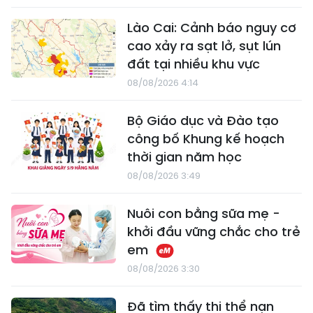
Lào Cai: Cảnh báo nguy cơ
cao xảy ra sạt lở, sụt lún
đất tại nhiều khu vực
08/08/2026 4:14
Bộ Giáo dục và Đào tạo
công bố Khung kế hoạch
thời gian năm học
08/08/2026 3:49
Nuôi con bằng sữa mẹ -
khởi đầu vững chắc cho trẻ
em
08/08/2026 3:30
Đã tìm thấy thi thể nạn