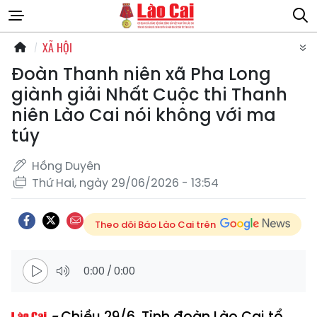
XÃ HỘI
Đoàn Thanh niên xã Pha Long
giành giải Nhất Cuộc thi Thanh
niên Lào Cai nói không với ma
túy
Hồng Duyên
Thứ Hai, ngày 29/06/2026 - 13:54
Theo dõi Báo Lào Cai trên
0:00
/
0:00
Chiều 29/6, Tỉnh đoàn Lào Cai tổ