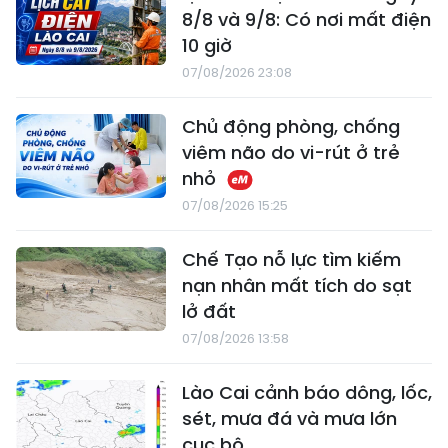
8/8 và 9/8: Có nơi mất điện
10 giờ
07/08/2026 23:08
Chủ động phòng, chống
viêm não do vi-rút ở trẻ
nhỏ
07/08/2026 15:25
Chế Tạo nỗ lực tìm kiếm
nạn nhân mất tích do sạt
lở đất
07/08/2026 13:58
Lào Cai cảnh báo dông, lốc,
sét, mưa đá và mưa lớn
cục bộ