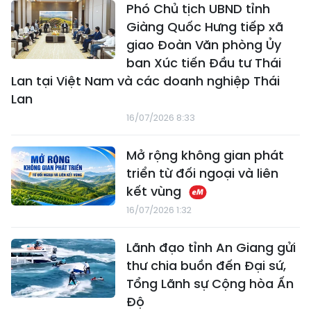
Phó Chủ tịch UBND tỉnh
Giàng Quốc Hưng tiếp xã
giao Đoàn Văn phòng Ủy
ban Xúc tiến Đầu tư Thái
Lan tại Việt Nam và các doanh nghiệp Thái
Lan
16/07/2026 8:33
Mở rộng không gian phát
triển từ đối ngoại và liên
kết vùng
16/07/2026 1:32
Lãnh đạo tỉnh An Giang gửi
thư chia buồn đến Đại sứ,
Tổng Lãnh sự Cộng hòa Ấn
Độ