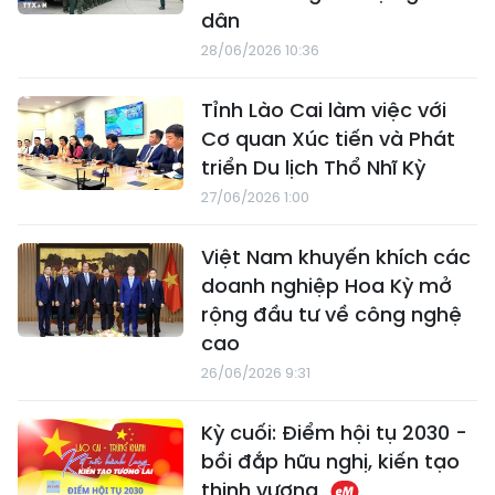
dân
28/06/2026 10:36
Tỉnh Lào Cai làm việc với
Cơ quan Xúc tiến và Phát
triển Du lịch Thổ Nhĩ Kỳ
27/06/2026 1:00
Việt Nam khuyến khích các
doanh nghiệp Hoa Kỳ mở
rộng đầu tư về công nghệ
cao
26/06/2026 9:31
Kỳ cuối: Điểm hội tụ 2030 -
bồi đắp hữu nghị, kiến tạo
thịnh vượng