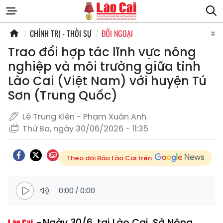
CHÍNH TRỊ - THỜI SỰ
ĐỐI NGOẠI
Trao đổi hợp tác lĩnh vực nông
nghiệp và môi trường giữa tỉnh
Lào Cai (Việt Nam) với huyện Tú
Sơn (Trung Quốc)
Lê Trung Kiên - Phạm Xuân Anh
Thứ Ba, ngày 30/06/2026 - 11:35
Theo dõi Báo Lào Cai trên
0:00
/
0:00
Ngày 30/6, tại Lào Cai, Sở Nông