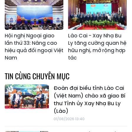
Hội nghị Ngoại giao
Lào Cai - Xay Nhạ Bu
lần thứ 33: Nâng cao
Ly tăng cường quan hệ
hiệu quả đối ngoại Việt
hữu nghị, mở rộng hợp
Nam
tác
TIN CÙNG CHUYÊN MỤC
Đoàn đại biểu tỉnh Lào Cai
(Việt Nam) chào xã giao Bí
thư Tỉnh ủy Xay Nhạ Bu Ly
(Lào)
01/08/2026 13:40