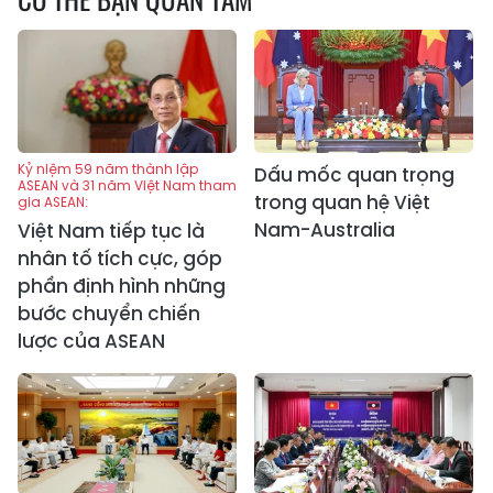
Kỷ niệm 59 năm thành lập
Dấu mốc quan trọng
ASEAN và 31 năm Việt Nam tham
trong quan hệ Việt
gia ASEAN:
Nam-Australia
Việt Nam tiếp tục là
nhân tố tích cực, góp
phần định hình những
bước chuyển chiến
lược của ASEAN