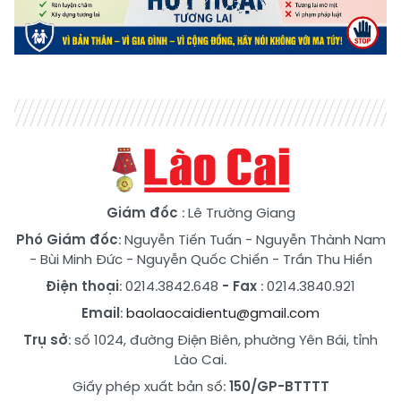
Giám đốc
: Lê Trường Giang
Phó Giám đốc
:
Nguyễn Tiến Tuấn
-
Nguyễn Thành Nam
-
Bùi Minh Đức
-
Nguyễn Quốc Chiến
-
Trần Thu Hiền
Điện thoại
: 0214.3842.648
- Fax
: 0214.3840.921
Email
:
baolaocaidientu@gmail.com
Trụ sở
: số 1024, đường Điện Biên, phường Yên Bái, tỉnh
Lào Cai.
Giấy phép xuất bản số:
150/GP-BTTTT