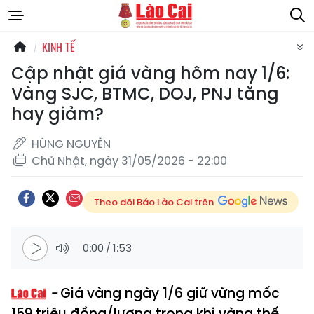
KINH TẾ
Cập nhật giá vàng hôm nay 1/6:
Vàng SJC, BTMC, DOJ, PNJ tăng
hay giảm?
HÙNG NGUYỄN
Chủ Nhật, ngày 31/05/2026 - 22:00
Theo dõi Báo Lào Cai trên
0:00
/
1:53
Giá vàng ngày 1/6 giữ vững mốc
159 triệu đồng/lượng trong khi vàng thế