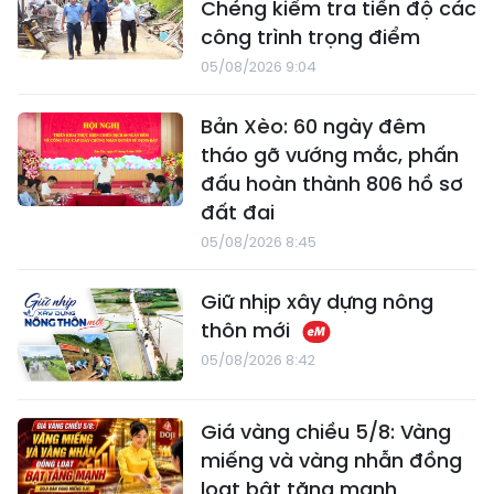
Chéng kiểm tra tiến độ các
công trình trọng điểm
05/08/2026 9:04
Bản Xèo: 60 ngày đêm
tháo gỡ vướng mắc, phấn
đấu hoàn thành 806 hồ sơ
đất đai
05/08/2026 8:45
Giữ nhịp xây dựng nông
thôn mới
05/08/2026 8:42
Giá vàng chiều 5/8: Vàng
miếng và vàng nhẫn đồng
loạt bật tăng mạnh