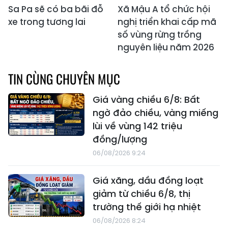
Sa Pa sẽ có ba bãi đỗ
Xã Mậu A tổ chức hội
xe trong tương lai
nghị triển khai cấp mã
số vùng rừng trồng
nguyên liệu năm 2026
TIN CÙNG CHUYÊN MỤC
Giá vàng chiều 6/8: Bất
ngờ đảo chiều, vàng miếng
lùi về vùng 142 triệu
đồng/lượng
06/08/2026 9:24
Giá xăng, dầu đồng loạt
giảm từ chiều 6/8, thị
trường thế giới hạ nhiệt
06/08/2026 8:24