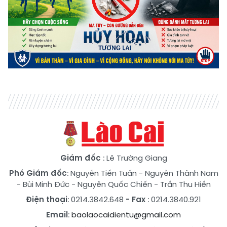
Giám đốc
: Lê Trường Giang
Phó Giám đốc
:
Nguyễn Tiến Tuấn
-
Nguyễn Thành Nam
-
Bùi Minh Đức
-
Nguyễn Quốc Chiến
-
Trần Thu Hiền
Điện thoại
: 0214.3842.648
- Fax
: 0214.3840.921
Email
:
baolaocaidientu@gmail.com