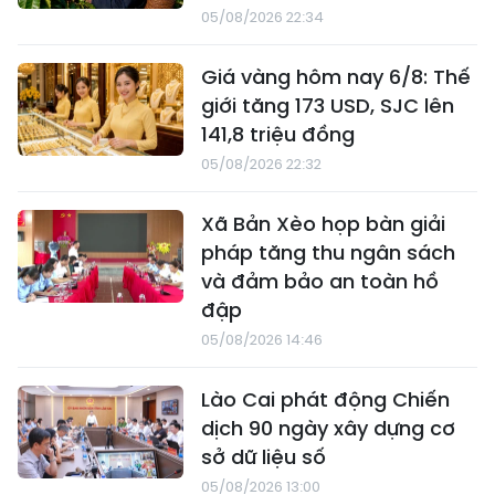
05/08/2026 22:34
Giá vàng hôm nay 6/8: Thế
giới tăng 173 USD, SJC lên
141,8 triệu đồng
05/08/2026 22:32
Xã Bản Xèo họp bàn giải
pháp tăng thu ngân sách
và đảm bảo an toàn hồ
đập
05/08/2026 14:46
Lào Cai phát động Chiến
dịch 90 ngày xây dựng cơ
sở dữ liệu số
05/08/2026 13:00