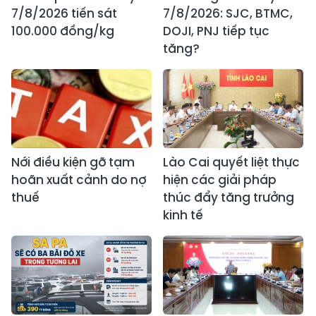
7/8/2026 tiến sát
7/8/2026: SJC, BTMC,
100.000 đồng/kg
DOJI, PNJ tiếp tục
tăng?
Nới điều kiện gỡ tạm
Lào Cai quyết liệt thực
hoãn xuất cảnh do nợ
hiện các giải pháp
thuế
thúc đẩy tăng trưởng
kinh tế