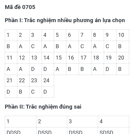
Mã đề 0705
Phần I: Trắc nghiệm nhiều phương án lựa chọn
1
2
3
4
5
6
7
8
9
10
B
A
C
A
B
A
C
A
C
B
11
12
13
14
15
16
17
18
19
20
A
A
D
D
A
B
B
A
D
B
21
22
23
24
D
B
C
D
Phần II: Trắc nghiệm đúng sai
1
2
3
4
DDSD
DSSD
DSSD
SDSD