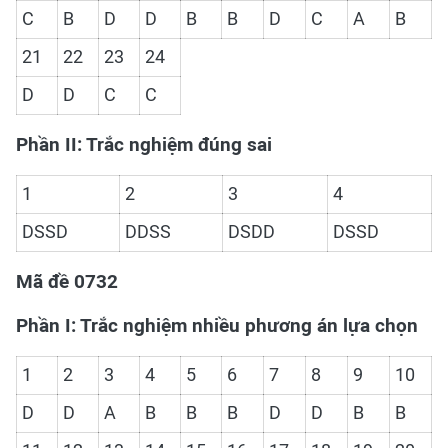
C
B
D
D
B
B
D
C
A
B
21
22
23
24
D
D
C
C
Phần II: Trắc nghiệm đúng sai
1
2
3
4
DSSD
DDSS
DSDD
DSSD
Mã đề 0732
Phần I: Trắc nghiệm nhiều phương án lựa chọn
1
2
3
4
5
6
7
8
9
10
D
D
A
B
B
B
D
D
B
B