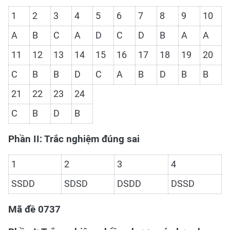
1
2
3
4
5
6
7
8
9
10
A
B
C
A
D
C
D
B
A
A
11
12
13
14
15
16
17
18
19
20
C
B
B
D
C
A
B
D
B
B
21
22
23
24
C
B
D
B
Phần II: Trắc nghiệm đúng sai
1
2
3
4
SSDD
SDSD
DSDD
DSSD
Mã đề 0737