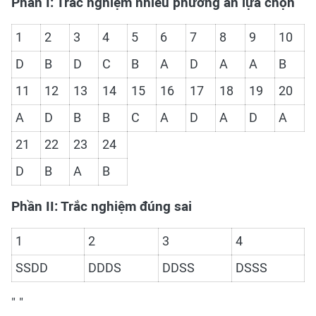
Phần I: Trắc nghiệm nhiều phương án lựa chọn
1
2
3
4
5
6
7
8
9
10
D
B
D
C
B
A
D
A
A
B
11
12
13
14
15
16
17
18
19
20
A
D
B
B
C
A
D
A
D
A
21
22
23
24
D
B
A
B
Phần II: Trắc nghiệm đúng sai
1
2
3
4
SSDD
DDDS
DDSS
DSSS
" "