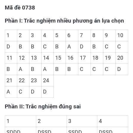
Mã đề 0738
Phần I: Trắc nghiệm nhiều phương án lựa chọn
1
2
3
4
5
6
7
8
9
10
D
B
B
C
B
A
D
B
C
C
11
12
13
14
15
16
17
18
19
20
B
A
B
A
B
B
C
C
C
D
21
22
23
24
A
C
D
D
Phần II: Trắc nghiệm đúng sai
1
2
3
4
SDDD
DSSD
SSDD
DSSD