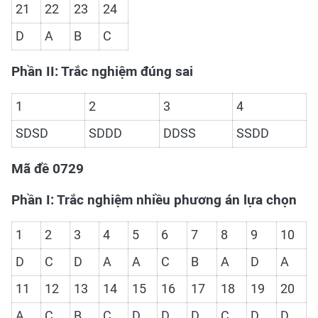
21
22
23
24
D
A
B
C
Phần II: Trắc nghiệm đúng sai
1
2
3
4
SDSD
SDDD
DDSS
SSDD
Mã đề 0729
Phần I: Trắc nghiệm nhiều phương án lựa chọn
1
2
3
4
5
6
7
8
9
10
D
C
D
A
A
C
B
A
D
A
11
12
13
14
15
16
17
18
19
20
A
C
B
C
D
D
D
C
D
D