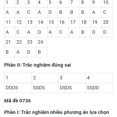
1
2
3
4
5
6
7
8
9
10
A
A
C
A
D
B
B
B
A
C
11
12
13
14
15
16
17
18
19
20
A
C
A
D
A
C
A
B
D
D
21
22
23
24
B
A
D
B
Phần II: Trắc nghiệm đúng sai
1
2
3
4
DDDS
SSDS
DSDS
SSDD
Mã đề 0736
Phần I: Trắc nghiệm nhiều phương án lựa chọn