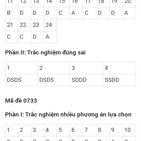
11
12
13
14
15
16
17
18
19
20
B
D
D
D
C
A
C
D
D
A
21
22
23
24
C
C
D
A
Phần II: Trắc nghiệm đúng sai
1
2
3
4
DSDS
DSDS
SDDD
SSDD
Mã đề 0733
Phần I: Trắc nghiệm nhiều phương án lựa chọn
1
2
3
4
5
6
7
8
9
10