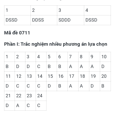
1
2
3
4
DSSD
DDSS
SDDD
DSSD
Mã đề 0711
Phần I: Trắc nghiệm nhiều phương án lựa chọn
1
2
3
4
5
6
7
8
9
10
B
D
D
C
B
B
A
A
A
D
11
12
13
14
15
16
17
18
19
20
D
C
C
C
D
B
A
A
D
B
21
22
23
24
D
A
C
C