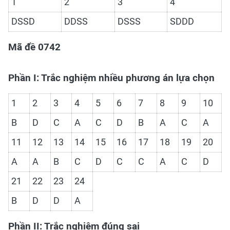
1
2
3
4
DSSD
DDSS
DSSS
SDDD
Mã đề 0742
Phần I: Trắc nghiệm nhiều phương án lựa chọn
1
2
3
4
5
6
7
8
9
10
B
D
C
A
C
D
B
A
C
A
11
12
13
14
15
16
17
18
19
20
A
A
B
C
D
C
C
A
C
D
21
22
23
24
B
D
D
A
Phần II: Trắc nghiệm đúng sai