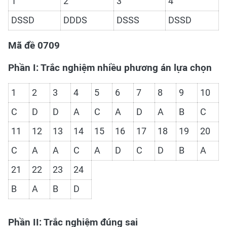
1
2
3
4
DSSD
DDDS
DSSS
DSSD
Mã đề 0709
Phần I: Trắc nghiệm nhiều phương án lựa chọn
1
2
3
4
5
6
7
8
9
10
C
D
D
A
C
A
D
A
B
C
11
12
13
14
15
16
17
18
19
20
C
A
A
C
A
D
C
D
B
A
21
22
23
24
B
A
B
D
Phần II: Trắc nghiệm đúng sai