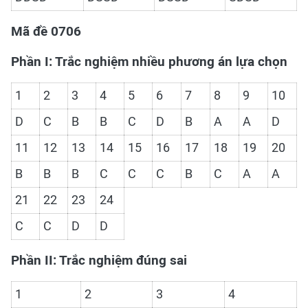
Mã đề 0706
Phần I: Trắc nghiệm nhiều phương án lựa chọn
1
2
3
4
5
6
7
8
9
10
D
C
B
B
C
D
B
A
A
D
11
12
13
14
15
16
17
18
19
20
B
B
B
C
C
C
B
C
A
A
21
22
23
24
C
C
D
D
Phần II: Trắc nghiệm đúng sai
1
2
3
4