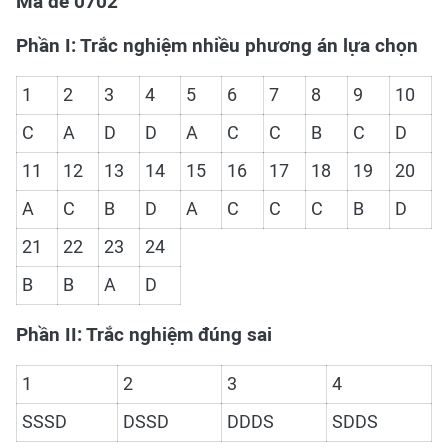
Mã đề 0702
Phần I: Trắc nghiệm nhiều phương án lựa chọn
1
2
3
4
5
6
7
8
9
10
C
A
D
D
A
C
C
B
C
D
11
12
13
14
15
16
17
18
19
20
A
C
B
D
A
C
C
C
B
D
21
22
23
24
B
B
A
D
Phần II: Trắc nghiệm đúng sai
1
2
3
4
SSSD
DSSD
DDDS
SDDS