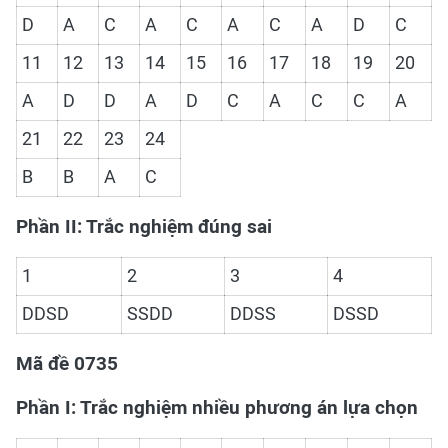
D
A
C
A
C
A
C
A
D
C
11
12
13
14
15
16
17
18
19
20
A
D
D
A
D
C
A
C
C
A
21
22
23
24
B
B
A
C
Phần II: Trắc nghiệm đúng sai
1
2
3
4
DDSD
SSDD
DDSS
DSSD
Mã đề 0735
Phần I: Trắc nghiệm nhiều phương án lựa chọn