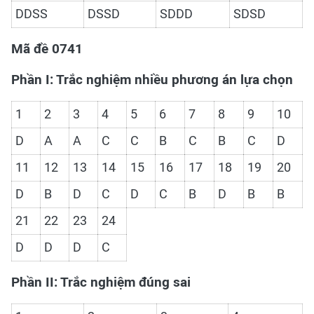
DDSS
DSSD
SDDD
SDSD
Mã đề 0741
Phần I: Trắc nghiệm nhiều phương án lựa chọn
1
2
3
4
5
6
7
8
9
10
D
A
A
C
C
B
C
B
C
D
11
12
13
14
15
16
17
18
19
20
D
B
D
C
D
C
B
D
B
B
21
22
23
24
D
D
D
C
Phần II: Trắc nghiệm đúng sai