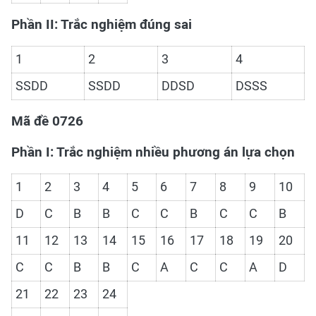
Phần II: Trắc nghiệm đúng sai
1
2
3
4
SSDD
SSDD
DDSD
DSSS
Mã đề 0726
Phần I: Trắc nghiệm nhiều phương án lựa chọn
1
2
3
4
5
6
7
8
9
10
D
C
B
B
C
C
B
C
C
B
11
12
13
14
15
16
17
18
19
20
C
C
B
B
C
A
C
C
A
D
21
22
23
24