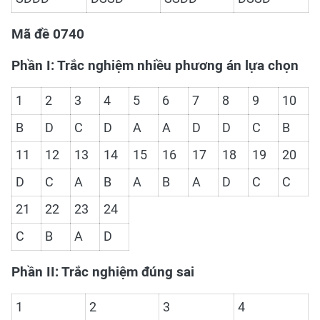
Mã đề 0740
Phần I: Trắc nghiệm nhiều phương án lựa chọn
1
2
3
4
5
6
7
8
9
10
B
D
C
D
A
A
D
D
C
B
11
12
13
14
15
16
17
18
19
20
D
C
A
B
A
B
A
D
C
C
21
22
23
24
C
B
A
D
Phần II: Trắc nghiệm đúng sai
1
2
3
4