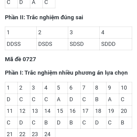
C
D
A
C
Phần II: Trắc nghiệm đúng sai
1
2
3
4
DDSS
DSDS
SDSD
SDDD
Mã đề 0727
Phần I: Trắc nghiệm nhiều phương án lựa chọn
1
2
3
4
5
6
7
8
9
10
D
C
C
C
A
D
C
B
A
C
11
12
13
14
15
16
17
18
19
20
C
D
C
B
D
B
C
D
C
B
21
22
23
24