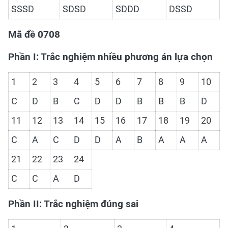
SSSD
SDSD
SDDD
DSSD
Mã đề 0708
Phần I: Trắc nghiệm nhiều phương án lựa chọn
1
2
3
4
5
6
7
8
9
10
C
D
B
C
D
D
B
B
B
D
11
12
13
14
15
16
17
18
19
20
C
A
C
D
D
A
B
A
A
A
21
22
23
24
C
C
A
D
Phần II: Trắc nghiệm đúng sai