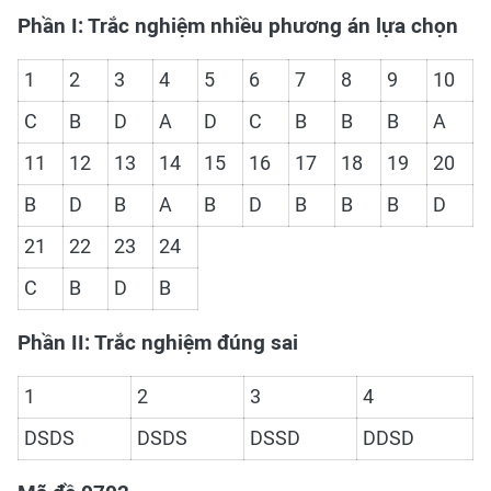
Phần I: Trắc nghiệm nhiều phương án lựa chọn
1
2
3
4
5
6
7
8
9
10
C
B
D
A
D
C
B
B
B
A
11
12
13
14
15
16
17
18
19
20
B
D
B
A
B
D
B
B
B
D
21
22
23
24
C
B
D
B
Phần II: Trắc nghiệm đúng sai
1
2
3
4
DSDS
DSDS
DSSD
DDSD