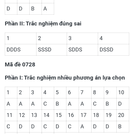
D
D
B
A
Phần II: Trắc nghiệm đúng sai
1
2
3
4
DDDS
SSSD
SDDS
DSSD
Mã đề 0728
Phần I: Trắc nghiệm nhiều phương án lựa chọn
1
2
3
4
5
6
7
8
9
10
A
A
A
C
B
A
A
C
B
D
11
12
13
14
15
16
17
18
19
20
C
D
D
C
D
C
A
D
D
B