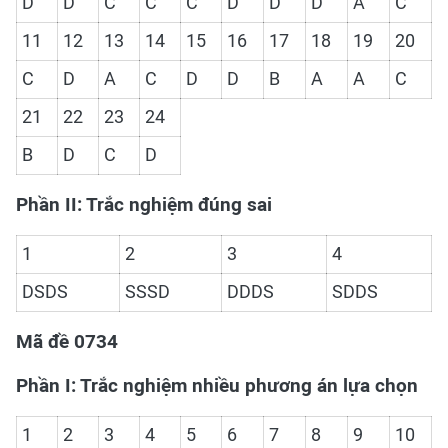
D
D
C
C
C
D
D
D
A
C
11
12
13
14
15
16
17
18
19
20
C
D
A
C
D
D
B
A
A
C
21
22
23
24
B
D
C
D
Phần II: Trắc nghiệm đúng sai
1
2
3
4
DSDS
SSSD
DDDS
SDDS
Mã đề 0734
Phần I: Trắc nghiệm nhiều phương án lựa chọn
1
2
3
4
5
6
7
8
9
10