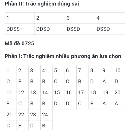
Phần II: Trắc nghiệm đúng sai
1
2
3
4
DDSS
DDSD
DSSD
DSSD
Mã đề 0725
Phần I: Trắc nghiệm nhiều phương án lựa chọn
1
2
3
4
5
6
7
8
9
10
C
B
B
B
C
C
B
D
A
D
11
12
13
14
15
16
17
18
19
20
B
C
B
B
D
D
C
B
A
A
21
22
23
24
C
B
D
B