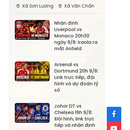
Xã Sơn Lương
Xã Văn Chấn
Xã Thượng
Xã Chấn Thịnh
Nhận định
Bằng La
Liverpool vs
Xã Phong Dụ
Monaco 20h30
Xã Nghĩa Tâm
Hạ
ngày 9/8: Iraola ra
mắt Anfield
Xã Châu Quế
Xã Lâm Giang
Xã Đông
Arsenal vs
Xã Tân Hợp
Dortmund 20h 9/8:
Cuông
Link trực tiếp, đội
Xã Mậu A
Xã Xuân Ái
hình và dự đoán tỷ
số
Xã Lâm
Xã Mỏ Vàng
Thượng
Johor DT vs
Xã Lục Yên
Xã Tân Lĩnh
Chelsea 19h 9/8:
Đội hình, link trực
Xã Khánh Hòa
Xã Phúc Lợi
tiếp và nhận định