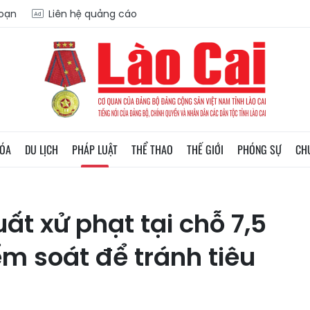
soạn
Liên hệ quảng cáo
HÓA
DU LỊCH
PHÁP LUẬT
THỂ THAO
THẾ GIỚI
PHÓNG SỰ
CH
ất xử phạt tại chỗ 7,5
ểm soát để tránh tiêu