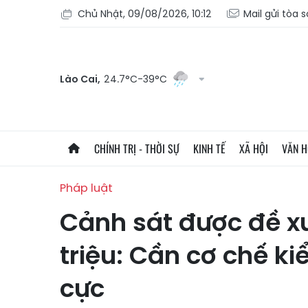
Chủ Nhật, 09/08/2026, 10:12
Mail gửi tòa 
Lào Cai,
24.7°C-39°C
CHÍNH TRỊ - THỜI SỰ
KINH TẾ
XÃ HỘI
VĂN 
Pháp luật
Cảnh sát được đề xu
triệu: Cần cơ chế ki
cực