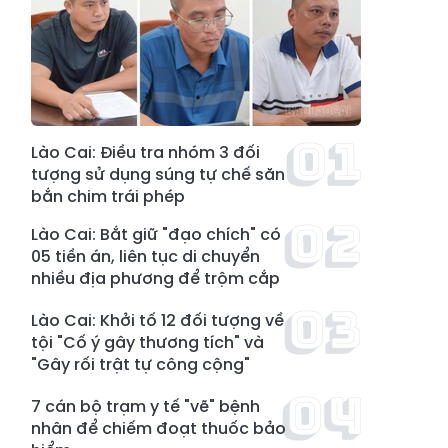
Lào Cai: Điều tra nhóm 3 đối
tượng sử dụng súng tự chế săn
bắn chim trái phép
Lào Cai: Bắt giữ "đạo chích" có
05 tiền án, liên tục di chuyển
nhiều địa phương để trộm cắp
Lào Cai: Khởi tố 12 đối tượng về
tội "Cố ý gây thương tích" và
"Gây rối trật tự công cộng"
7 cán bộ trạm y tế "vẽ" bệnh
nhân để chiếm đoạt thuốc bảo