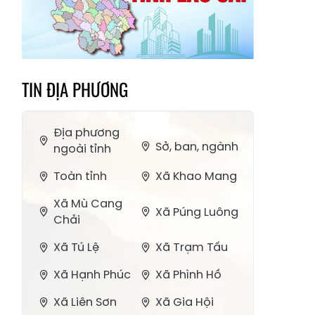
TIN ĐỊA PHƯƠNG
Địa phương
Sở, ban, ngành
ngoài tỉnh
Toàn tỉnh
Xã Khao Mang
Xã Mù Cang
Xã Púng Luông
Chải
Xã Tú Lệ
Xã Trạm Tấu
Xã Hạnh Phúc
Xã Phình Hồ
Xã Liên Sơn
Xã Gia Hội