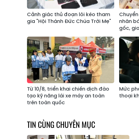
Cảnh giác thủ đoạn lôi kéo tham
Chuyển 
gia "Hội Thánh Đức Chúa Trời Mẹ"
nhân bá
gốc, gi
Từ 10/8, triển khai chiến dịch đào
Mức phạ
tạo kỹ năng lái xe máy an toàn
thoại kh
trên toàn quốc
TIN CÙNG CHUYÊN MỤC