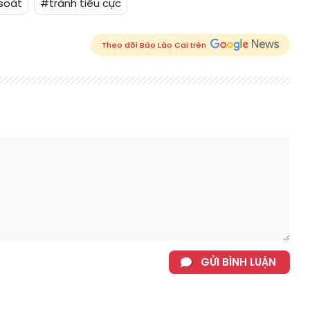
soát
#tránh tiêu cực
Theo dõi Báo Lào Cai trên
GỬI BÌNH LUẬN