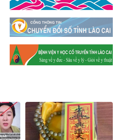
Hum
Xã Y Tý
Xã A Mú Sung
Xã Trịnh Tường
Xã Nậm Chày
Xã Bản Xèo
Xã Bát Xát
Xã Võ Lao
Xã Khánh Yên
Xã Văn Bàn
Xã Dương Quỳ
Xã Chiềng Ken
Xã Minh Lương
Xã Nậm Chảy
Xã Bảo Yên
Xã Nghĩa Đô
Xã Thượng Hà
Xã Xuân Hòa
Xã Phúc Khánh
Xã Bảo Hà
Xã Mường Bo
Xã Bản Hồ
Xã Tả Van