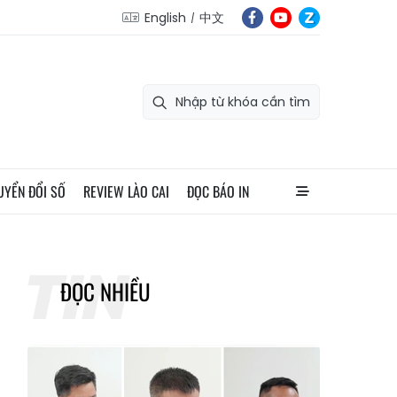
English
中文
UYỂN ĐỔI SỐ
REVIEW LÀO CAI
ĐỌC BÁO IN
ĐỌC NHIỀU