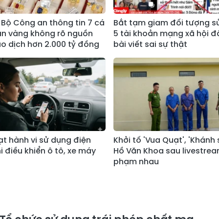
Bộ Công an thông tin 7 cá
Bắt tạm giam đối tượng s
n vàng không rõ nguồn
5 tài khoản mạng xã hội đ
ao dịch hơn 2.000 tỷ đồng
bài viết sai sự thật
t hành vi sử dụng điện
Khởi tố 'Vua Quạt', 'Khánh 
i điều khiển ô tô, xe máy
Hồ Văn Khoa sau livestrea
phạm nhau