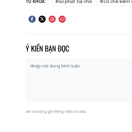
TỪ KHÓA:
#xử phạt tại chỗ
#cơ chế kiểm 
Ý KIẾN BẠN ĐỌC
Xin vui lòng gõ tiếng Việt có dấu