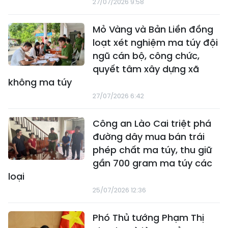
27/07/2026 9:58
Mỏ Vàng và Bản Liền đồng
loạt xét nghiệm ma túy đội
ngũ cán bộ, công chức,
quyết tâm xây dựng xã
không ma túy
27/07/2026 6:42
Công an Lào Cai triệt phá
đường dây mua bán trái
phép chất ma túy, thu giữ
gần 700 gram ma túy các
loại
25/07/2026 12:36
Phó Thủ tướng Phạm Thị