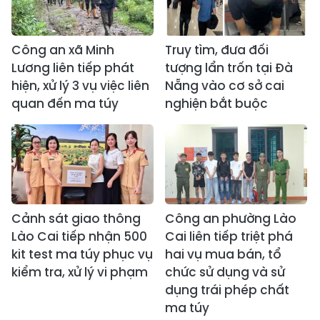
Công an xã Minh
Truy tìm, đưa đối
Lương liên tiếp phát
tượng lẩn trốn tại Đà
hiện, xử lý 3 vụ việc liên
Nẵng vào cơ sở cai
quan đến ma túy
nghiện bắt buộc
Cảnh sát giao thông
Công an phường Lào
Lào Cai tiếp nhận 500
Cai liên tiếp triệt phá
kit test ma túy phục vụ
hai vụ mua bán, tổ
kiểm tra, xử lý vi phạm
chức sử dụng và sử
dụng trái phép chất
ma túy