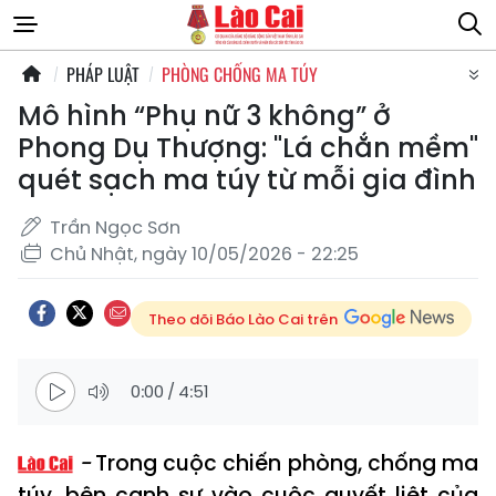
PHÁP LUẬT
PHÒNG CHỐNG MA TÚY
Mô hình “Phụ nữ 3 không” ở
Phong Dụ Thượng: "Lá chắn mềm"
quét sạch ma túy từ mỗi gia đình
Trần Ngọc Sơn
Chủ Nhật, ngày 10/05/2026 - 22:25
Theo dõi Báo Lào Cai trên
0:00
/
4:51
Trong cuộc chiến phòng, chống ma
túy, bên cạnh sự vào cuộc quyết liệt của