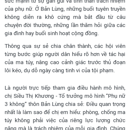
sức mạnh từ sự gần gũi và tinh thần trách nhiệm
của phụ nữ. Ở Bản Lùng, những buổi tuyên truyền
không diễn ra khô cứng mà bắt đầu từ câu
chuyện đời thường, những lần thăm hỏi giữa các
gia đình hay buổi sinh hoạt cộng đồng.
Thông qua sự sẻ chia chân thành, các hội viên
từng bước giúp người dân hiểu rõ hơn về tác hại
của ma túy, nâng cao cảnh giác trước thủ đoạn
lôi kéo, dụ dỗ ngày càng tinh vi của tội phạm.
Là người trực tiếp tham gia điều hành mô hình,
chị Siều Thị Khương - Tổ trưởng mô hình “Phụ nữ
3 không” thôn Bản Lùng chia sẻ: Điều quan trọng
nhất là làm sao để chị em hiểu: phòng, chống ma
túy không phải việc của riêng lực lượng chức
năng mà là trách nhiệm của mỗi gia đình. Chúng