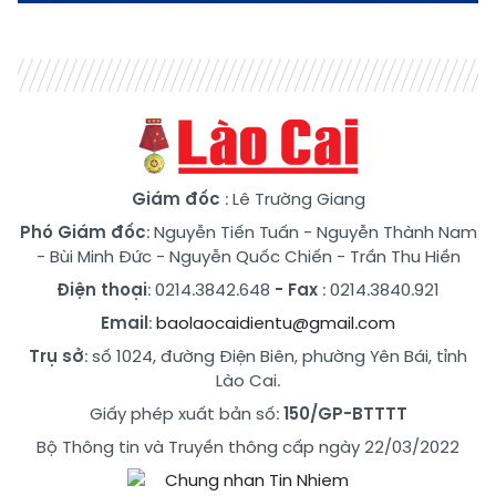
Giám đốc
: Lê Trường Giang
Phó Giám đốc
:
Nguyễn Tiến Tuấn
-
Nguyễn Thành Nam
-
Bùi Minh Đức
-
Nguyễn Quốc Chiến
-
Trần Thu Hiền
Điện thoại
: 0214.3842.648
- Fax
: 0214.3840.921
Email
:
baolaocaidientu@gmail.com
Trụ sở
: số 1024, đường Điện Biên, phường Yên Bái, tỉnh
Lào Cai.
Giấy phép xuất bản số:
150/GP-BTTTT
Bộ Thông tin và Truyền thông cấp ngày 22/03/2022