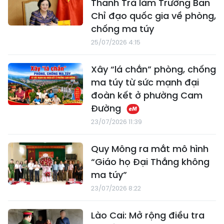
Thanh Trà làm Trưởng Ban
Chỉ đạo quốc gia về phòng,
chống ma túy
25/07/2026 4:15
Xây “lá chắn” phòng, chống
ma túy từ sức mạnh đại
đoàn kết ở phường Cam
Đường
23/07/2026 11:39
Quy Mông ra mắt mô hình
“Giáo họ Đại Thắng không
ma túy”
23/07/2026 8:22
Lào Cai: Mở rộng điều tra