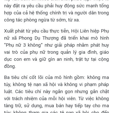
này đặt ra yêu cầu phải huy động sức mạnh tổng
hợp của cả hệ thống chính trị và người dân trong
công tác phòng ngừa từ sớm, từ xa.
Xuất phát từ yêu cầu thực tiễn, Hội Liên hiệp Phụ
nữ xã Phong Dụ Thượng đã triển khai mô hình
“Phụ nữ 3 không” như giải pháp nhằm phát huy
vai trò của phụ nữ trong quản lý gia đình, giáo
dục con em và giữ gìn an ninh, trật tự tại cộng
đồng.
Ba tiêu chí cốt lõi của mô hình gồm: không ma
túy, không tệ nạn xã hội và không vi phạm pháp
luật. Các tiêu chí này ngắn gọn nhưng gắn chặt
với trách nhiệm của mỗi hội viên. Từ việc không
tàng trữ, sử dụng, mua bán hay tiếp tay cho ma
túy; không tham gia các tệ nạn xã hội cho đến