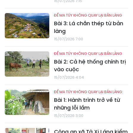
15/07/2026 7:15
ĐỂ MA TÚY KHÔNG QUAY LẠI BẢN LÀNG
Bài 3: Lá chắn thép từ bản
làng
15/07/2026 7:00
ĐỂ MA TÚY KHÔNG QUAY LẠI BẢN LÀNG
Bài 2: Cả hệ thống chính trị
vào cuộc
15/07/2026 4:04
ĐỂ MA TÚY KHÔNG QUAY LẠI BẢN LÀNG:
Bài 1: Hành trình trở về từ
những lỗi lầm
15/07/2026 3:00
Công an xã Tà Xi Láng kiểm