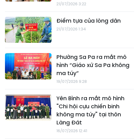
21/07/2026 3:22
Điểm tựa của lòng dân
21/07/2026 1:34
Phường Sa Pa ra mắt mô
hình “Giáo xứ Sa Pa không
ma túy”
19/07/2026 9:28
Yên Bình ra mắt mô hình
"Chi hội cựu chiến binh
không ma túy" tại thôn
Làng Đát
16/07/2026 12:41