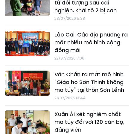
từ đối tượng sau cai
nghiện, khởi tố 2 bị can
23/07/2026 5:38
Lào Cai: Các địa phương ra
mắt nhiều mô hình cộng
đồng mới
22/07/2026 7:06
Văn Chấn ra mắt mô hình
"Giáo họ Sơn Thịnh không
ma túy" tại thôn Sơn Lềnh
21/07/2026 13:44
Xuân Ái xét nghiệm chất
ma túy đối với 120 cán bộ,
đảng viên