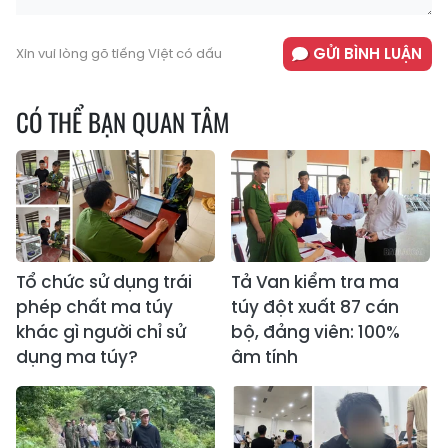
GỬI BÌNH LUẬN
Xin vui lòng gõ tiếng Việt có dấu
CÓ THỂ BẠN QUAN TÂM
Tổ chức sử dụng trái
Tả Van kiểm tra ma
phép chất ma túy
túy đột xuất 87 cán
khác gì người chỉ sử
bộ, đảng viên: 100%
dụng ma túy?
âm tính