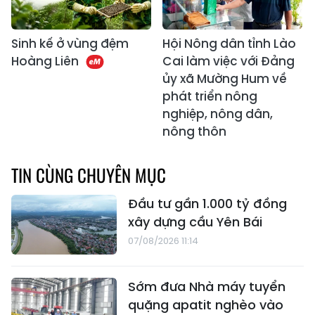
Sinh kế ở vùng đệm
Hội Nông dân tỉnh Lào
Hoàng Liên
Cai làm việc với Đảng
ủy xã Mường Hum về
phát triển nông
nghiệp, nông dân,
nông thôn
TIN CÙNG CHUYÊN MỤC
Đầu tư gần 1.000 tỷ đồng
xây dựng cầu Yên Bái
07/08/2026 11:14
Sớm đưa Nhà máy tuyển
quặng apatit nghèo vào