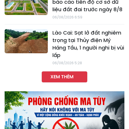
báo cáo tiến độ cơ sở dữ
liệu đất đai trước ngày 8/8
06/08/2026 6:59
Lào Cai: Sạt lở đất nghiêm
trọng tại Thủy điện Mý
Háng Tầu, 1 người nghi bị vùi
lấp
06/08/2026 5:28
XEM THÊM