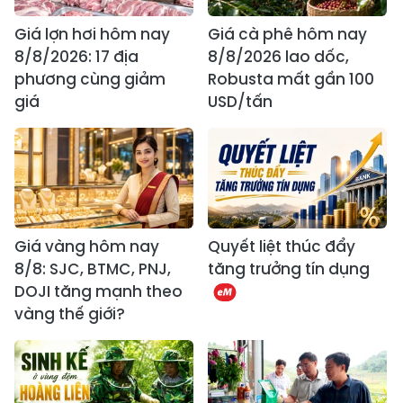
Giá lợn hơi hôm nay
Giá cà phê hôm nay
8/8/2026: 17 địa
8/8/2026 lao dốc,
phương cùng giảm
Robusta mất gần 100
giá
USD/tấn
Giá vàng hôm nay
Quyết liệt thúc đẩy
8/8: SJC, BTMC, PNJ,
tăng trưởng tín dụng
DOJI tăng mạnh theo
vàng thế giới?