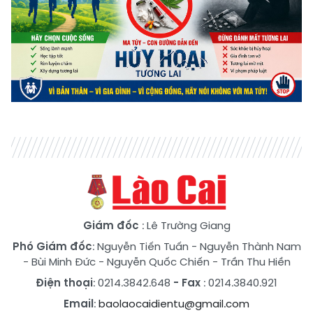
Giám đốc
: Lê Trường Giang
Phó Giám đốc
:
Nguyễn Tiến Tuấn
-
Nguyễn Thành Nam
-
Bùi Minh Đức
-
Nguyễn Quốc Chiến
-
Trần Thu Hiền
Điện thoại
: 0214.3842.648
- Fax
: 0214.3840.921
Email
:
baolaocaidientu@gmail.com