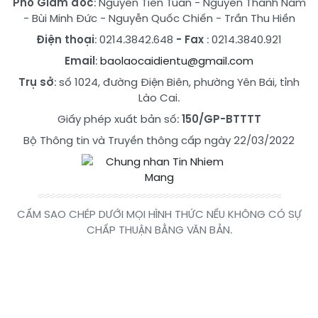
Phó Giám đốc
:
Nguyễn Tiến Tuấn
-
Nguyễn Thành Nam
-
Bùi Minh Đức
-
Nguyễn Quốc Chiến
-
Trần Thu Hiền
Điện thoại
: 0214.3842.648
- Fax
: 0214.3840.921
Email
:
baolaocaidientu@gmail.com
Trụ sở
: số 1024, đường Điện Biên, phường Yên Bái, tỉnh
Lào Cai.
Giấy phép xuất bản số:
150/GP-BTTTT
Bộ Thông tin và Truyền thông cấp ngày 22/03/2022
CẤM SAO CHÉP DƯỚI MỌI HÌNH THỨC NẾU KHÔNG CÓ SỰ
CHẤP THUẬN BẰNG VĂN BẢN.