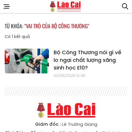
TỪ KHÓA:
"VAI TRÒ CỦA BỘ CÔNG THƯƠNG"
Có
1
kết quả
Bộ Công Thương nói gì về
lo ngại chất lượng xăng
sinh học E10?
03/06/2026 12:45
Giám đốc
: Lê Trường Giang