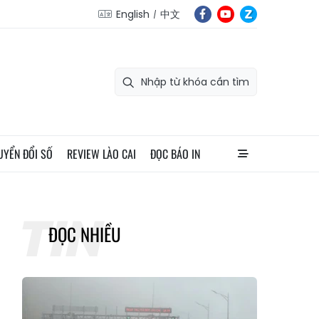
English
中文
UYỂN ĐỔI SỐ
REVIEW LÀO CAI
ĐỌC BÁO IN
ĐỌC NHIỀU