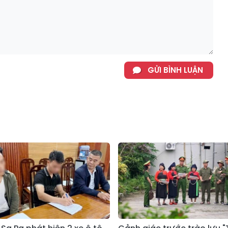
GỬI BÌNH LUẬN