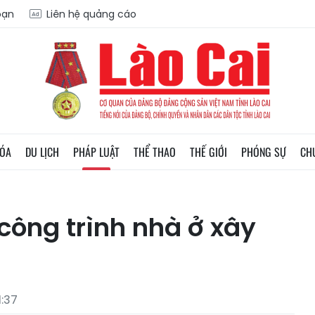
oạn
Liên hệ quảng cáo
HÓA
DU LỊCH
PHÁP LUẬT
THỂ THAO
THẾ GIỚI
PHÓNG SỰ
CH
công trình nhà ở xây
1:37