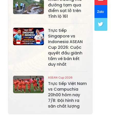
Xã Khánh Hòa
Xã Phúc Lợi
đường tạm qua
điểm sạt lở trên
Xã Mường Lai
Xã Cảm Nhân
Tỉnh lộ 161
Xã Yên Thành
Xã Thác Bà
Trực tiếp
Xã Yên Bình
Xã Bảo Ái
Singapore vs
Indonesia ASEAN
Xã Hưng
Xã Trấn Yên
Cup 2026: Cuộc
Khánh
quyết đấu giành
tấm vé bán kết
Xã Lương
Xã Việt Hồng
duy nhất
Thịnh
Xã Quy Mông
Xã Cốc San
ASEAN Cup 2026
Trực tiếp Việt Nam
Xã Hợp Thành
Xã Phong Hải
vs Campuchia
20h00 hôm nay
Xã Xuân
Xã Bảo Thắng
7/8: Đội hình ra
Quang
sân chất lượng
Xã Tằng Loỏng
Xã Gia Phú