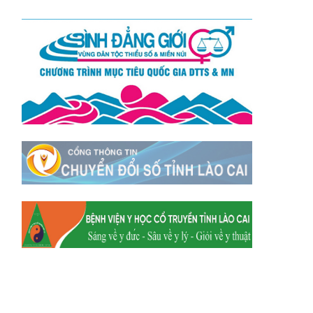
Xã Mường
Xã Dền Sáng
Hum
Xã Y Tý
Xã A Mú Sung
Xã Trịnh Tường
Xã Nậm Chày
Xã Bản Xèo
Xã Bát Xát
Xã Võ Lao
Xã Khánh Yên
Xã Văn Bàn
Xã Dương Quỳ
Xã Chiềng Ken
Xã Minh Lương
Xã Nậm Chảy
Xã Bảo Yên
Xã Nghĩa Đô
Xã Thượng Hà
Xã Xuân Hòa
Xã Phúc Khánh
Xã Bảo Hà
Xã Mường Bo