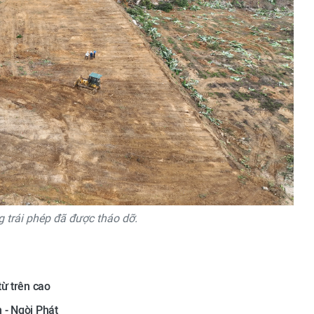
g trái phép đã được tháo dỡ.
từ trên cao
 - Ngòi Phát