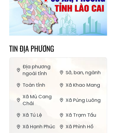
TIN ĐỊA PHƯƠNG
Địa phương
Sở, ban, ngành
ngoài tỉnh
Toàn tỉnh
Xã Khao Mang
Xã Mù Cang
Xã Púng Luông
Chải
Xã Tú Lệ
Xã Trạm Tấu
Xã Hạnh Phúc
Xã Phình Hồ