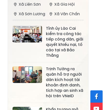
Xã Liên Sơn
Xã Gia Hội
Xã Sơn Lương
Xã Văn Chấn
Xã Thượng
Xã Chấn Thịnh
Tỉnh ủy Lào Cai
Bằng La
kiểm tra công tác
Xã Phong Dụ
tiếp công dân, giải
Xã Nghĩa Tâm
Hạ
quyết khiếu nại, tố
cáo tại xã Bảo
Xã Châu Quế
Xã Lâm Giang
Thắng
Xã Đông
Xã Tân Hợp
Trịnh Tường ra
Cuông
quân hỗ trợ người
Xã Mậu A
Xã Xuân Ái
dân kích hoạt tài
khoản định danh,
Xã Lâm
tích hợp an sinh xã
Xã Mỏ Vàng
Thượng
hội trên VNeID
Xã Lục Yên
Xã Tân Lĩnh
Khẩn trương mở