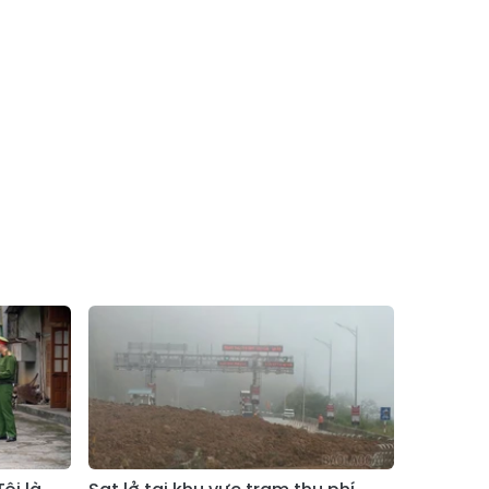
Xã Bản Hồ
Xã Tả Van
Xã Tả Phìn
Xã Cốc Lầu
Xã Bảo Nhai
Xã Bản Liền
Xã Bắc Hà
Xã Tả Củ Tỷ
Xã Lùng Phình
Xã Pha Long
Xã Mường
Xã Bản Lầu
Khương
Xã Cao Sơn
Xã Si Ma Cai
Xã Sín Chéng
Xã Nậm Xé
Xã Ngũ Chỉ
Xã Chế Tạo
Sơn
Xã Lao Chải
Xã Nậm Có