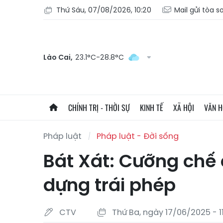
Thứ Sáu, 07/08/2026, 10:20
Mail gửi tòa s
Lào Cai,
23.1°C-28.8°C
CHÍNH TRỊ - THỜI SỰ
KINH TẾ
XÃ HỘI
VĂN 
Pháp luật
Pháp luật - Đời sống
Bát Xát: Cưỡng chế 
dựng trái phép
CTV
Thứ Ba, ngày 17/06/2025 - 1