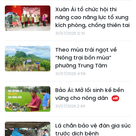
Xuân Ái tổ chức hội thi
nâng cao năng lực tổ xung
kích phòng, chống thiên tai
31/07/2026 12:10
Theo mùa trái ngọt về
“Nông trại bốn mùa”
phường Trung Tâm
31/07/2026 4:58
Bảo Ái: Mở lối sinh kế bền
vững cho nông dân
31/07/2026 2:46
Lá chắn bảo vệ đàn gia súc
trước dịch bệnh