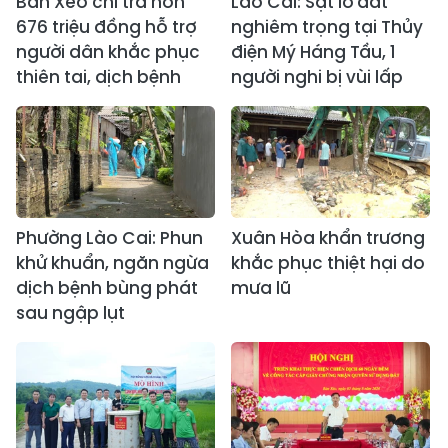
Bản Xèo chi trả hơn
Lào Cai: Sạt lở đất
676 triệu đồng hỗ trợ
nghiêm trọng tại Thủy
người dân khắc phục
điện Mý Háng Tầu, 1
thiên tai, dịch bệnh
người nghi bị vùi lấp
Phường Lào Cai: Phun
Xuân Hòa khẩn trương
khử khuẩn, ngăn ngừa
khắc phục thiệt hại do
dịch bệnh bùng phát
mưa lũ
sau ngập lụt