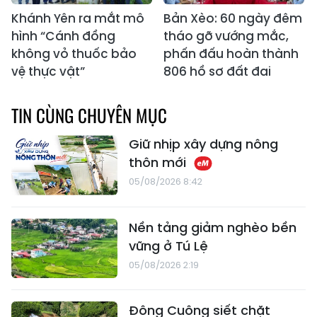
Khánh Yên ra mắt mô
Bản Xèo: 60 ngày đêm
hình “Cánh đồng
tháo gỡ vướng mắc,
không vỏ thuốc bảo
phấn đấu hoàn thành
vệ thực vật”
806 hồ sơ đất đai
TIN CÙNG CHUYÊN MỤC
Giữ nhịp xây dựng nông
thôn mới
05/08/2026 8:42
Nền tảng giảm nghèo bền
vững ở Tú Lệ
05/08/2026 2:19
Đông Cuông siết chặt