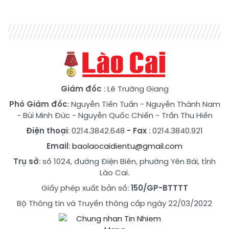
Giám đốc
: Lê Trường Giang
Phó Giám đốc
:
Nguyễn Tiến Tuấn
-
Nguyễn Thành Nam
-
Bùi Minh Đức
-
Nguyễn Quốc Chiến
-
Trần Thu Hiền
Điện thoại
: 0214.3842.648
- Fax
: 0214.3840.921
Email
:
baolaocaidientu@gmail.com
Trụ sở
: số 1024, đường Điện Biên, phường Yên Bái, tỉnh
Lào Cai.
Giấy phép xuất bản số:
150/GP-BTTTT
Bộ Thông tin và Truyền thông cấp ngày 22/03/2022