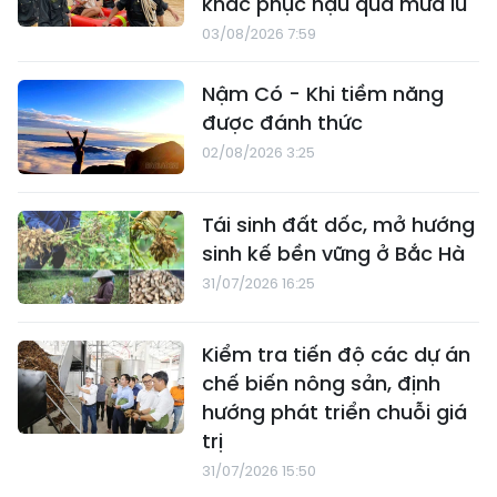
khắc phục hậu quả mưa lũ
03/08/2026 7:59
Nậm Có - Khi tiềm năng
được đánh thức
02/08/2026 3:25
Tái sinh đất dốc, mở hướng
sinh kế bền vững ở Bắc Hà
31/07/2026 16:25
Kiểm tra tiến độ các dự án
chế biến nông sản, định
hướng phát triển chuỗi giá
trị
31/07/2026 15:50