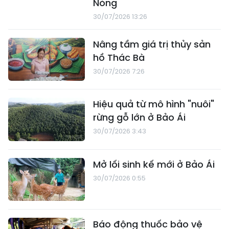
Nóng
30/07/2026 13:26
Nâng tầm giá trị thủy sản
hồ Thác Bà
30/07/2026 7:26
Hiệu quả từ mô hình "nuôi"
rừng gỗ lớn ở Bảo Ái
30/07/2026 3:43
Mở lối sinh kế mới ở Bảo Ái
30/07/2026 0:55
Báo động thuốc bảo vệ