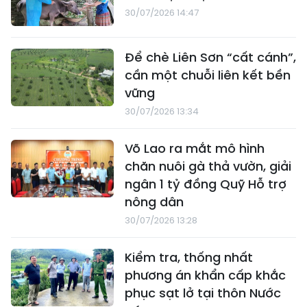
30/07/2026 14:47
Để chè Liên Sơn “cất cánh”,
cần một chuỗi liên kết bền
vững
30/07/2026 13:34
Võ Lao ra mắt mô hình
chăn nuôi gà thả vườn, giải
ngân 1 tỷ đồng Quỹ Hỗ trợ
nông dân
30/07/2026 13:28
Kiểm tra, thống nhất
phương án khẩn cấp khắc
phục sạt lở tại thôn Nước