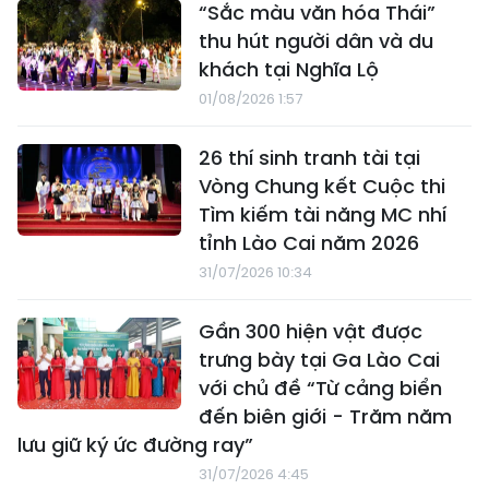
“Sắc màu văn hóa Thái”
thu hút người dân và du
khách tại Nghĩa Lộ
01/08/2026 1:57
26 thí sinh tranh tài tại
Vòng Chung kết Cuộc thi
Tìm kiếm tài năng MC nhí
tỉnh Lào Cai năm 2026
31/07/2026 10:34
Gần 300 hiện vật được
trưng bày tại Ga Lào Cai
với chủ đề “Từ cảng biển
đến biên giới - Trăm năm
lưu giữ ký ức đường ray”
31/07/2026 4:45