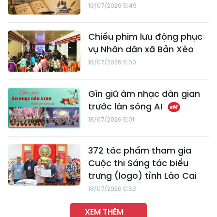
19/07/2026 5:49
Chiếu phim lưu động phục
vụ Nhân dân xã Bản Xèo
18/07/2026 6:50
Gìn giữ âm nhạc dân gian
trước làn sóng AI
18/07/2026 5:01
372 tác phẩm tham gia
Cuộc thi Sáng tác biểu
trưng (logo) tỉnh Lào Cai
18/07/2026 0:53
XEM THÊM