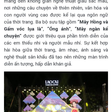
mang đến không gian nghệ thuật giàu sắc màu,
nơi những câu chuyện về thiên nhiên, văn hóa và
con người vùng cao được kể lại qua ngôn ngữ
của thời trang. Ba bộ sưu tập gồm
“Mây Hồng và
Gấm vóc lụa là”
,
“Óng ánh”
,
“Mây ngàn kể
chuyện”
được giới thiệu qua phần trình diễn của
các em thiếu nhi và người mẫu nhí. Sự kết hợp
hài hòa giữa thời trang, âm nhạc, ánh sáng và
nghệ thuật sân khấu đã tạo nên những màn trình
diễn ấn tượng, hấp dẫn khán giả.