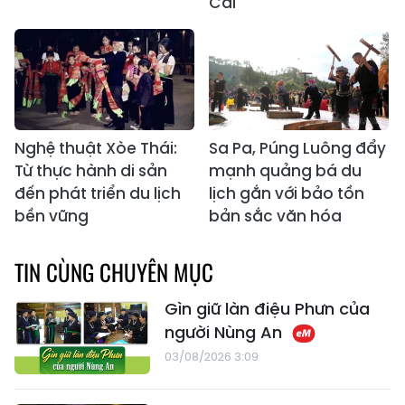
Cai
Nghệ thuật Xòe Thái:
Sa Pa, Púng Luông đẩy
Từ thực hành di sản
mạnh quảng bá du
đến phát triển du lịch
lịch gắn với bảo tồn
bền vững
bản sắc văn hóa
TIN CÙNG CHUYÊN MỤC
Gìn giữ làn điệu Phưn của
người Nùng An
03/08/2026 3:09