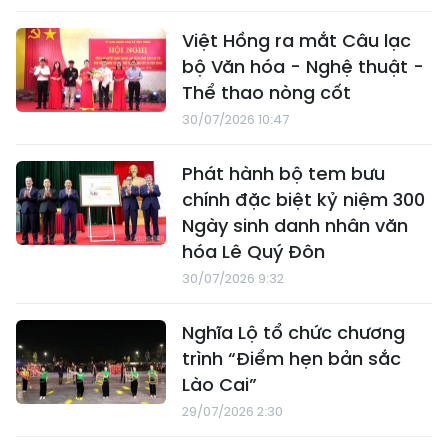
Việt Hồng ra mắt Câu lạc
bộ Văn hóa - Nghệ thuật -
Thể thao nòng cốt
30/07/2026 10:47
Phát hành bộ tem bưu
chính đặc biệt kỷ niệm 300
Ngày sinh danh nhân văn
hóa Lê Quý Đôn
30/07/2026 9:32
Nghĩa Lộ tổ chức chương
trình “Điểm hẹn bản sắc
Lào Cai”
29/07/2026 2:30