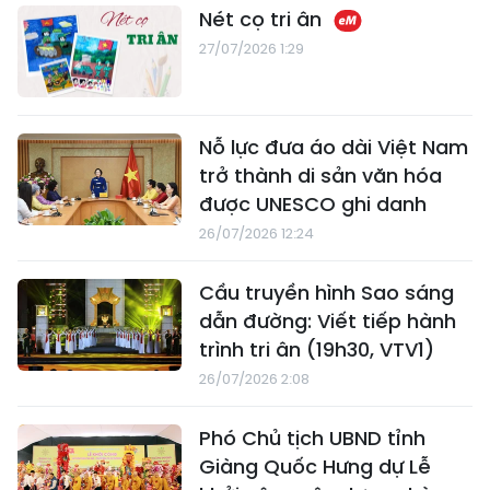
Nét cọ tri ân
27/07/2026 1:29
Nỗ lực đưa áo dài Việt Nam
trở thành di sản văn hóa
được UNESCO ghi danh
26/07/2026 12:24
Cầu truyền hình Sao sáng
dẫn đường: Viết tiếp hành
trình tri ân (19h30, VTV1)
26/07/2026 2:08
Phó Chủ tịch UBND tỉnh
Giàng Quốc Hưng dự Lễ