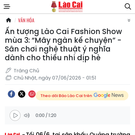
VĂN HÓA
Ấn tượng Lào Cai Fashion Show
mùa 3: “Mây ngàn kể chuyện” -
Sân chơi nghệ thuật ý nghĩa
dành cho thiếu nhi dịp hè
Tráng Chủ
Chủ Nhật, ngày 07/06/2026 - 01:51
Theo dõi Báo Lào Cai trên
0:00
/
1:20
Tối 06/6, tại sân khấu Quảng trường