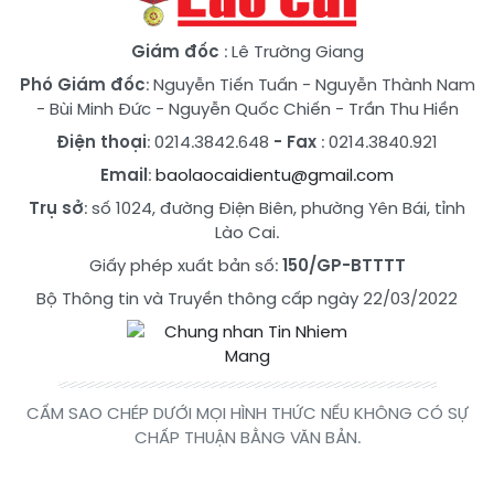
Giám đốc
: Lê Trường Giang
Phó Giám đốc
:
Nguyễn Tiến Tuấn
-
Nguyễn Thành Nam
-
Bùi Minh Đức
-
Nguyễn Quốc Chiến
-
Trần Thu Hiền
Điện thoại
: 0214.3842.648
- Fax
: 0214.3840.921
Email
:
baolaocaidientu@gmail.com
Trụ sở
: số 1024, đường Điện Biên, phường Yên Bái, tỉnh
Lào Cai.
Giấy phép xuất bản số:
150/GP-BTTTT
Bộ Thông tin và Truyền thông cấp ngày 22/03/2022
CẤM SAO CHÉP DƯỚI MỌI HÌNH THỨC NẾU KHÔNG CÓ SỰ
CHẤP THUẬN BẰNG VĂN BẢN.