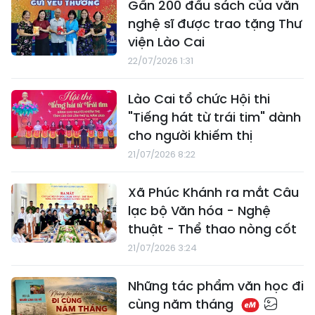
Gần 200 đầu sách của văn
nghệ sĩ được trao tặng Thư
viện Lào Cai
22/07/2026 1:31
Lào Cai tổ chức Hội thi
"Tiếng hát từ trái tim" dành
cho người khiếm thị
21/07/2026 8:22
Xã Phúc Khánh ra mắt Câu
lạc bộ Văn hóa - Nghệ
thuật - Thể thao nòng cốt
21/07/2026 3:24
​Những tác phẩm văn học đi
cùng năm tháng