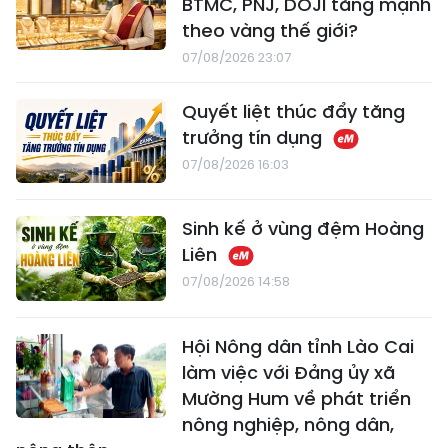
BTMC, PNJ, DOJI tăng mạnh
theo vàng thế giới?
07/08/2026 23:07
Quyết liệt thúc đẩy tăng
trưởng tín dụng
07/08/2026 16:03
Sinh kế ở vùng đệm Hoàng
Liên
07/08/2026 14:58
Hội Nông dân tỉnh Lào Cai
làm việc với Đảng ủy xã
Mường Hum về phát triển
nông nghiệp, nông dân,