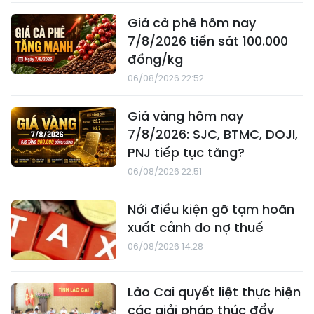
Giá cà phê hôm nay
7/8/2026 tiến sát 100.000
đồng/kg
06/08/2026 22:52
Giá vàng hôm nay
7/8/2026: SJC, BTMC, DOJI,
PNJ tiếp tục tăng?
06/08/2026 22:51
Nới điều kiện gỡ tạm hoãn
xuất cảnh do nợ thuế
06/08/2026 14:28
Lào Cai quyết liệt thực hiện
các giải pháp thúc đẩy