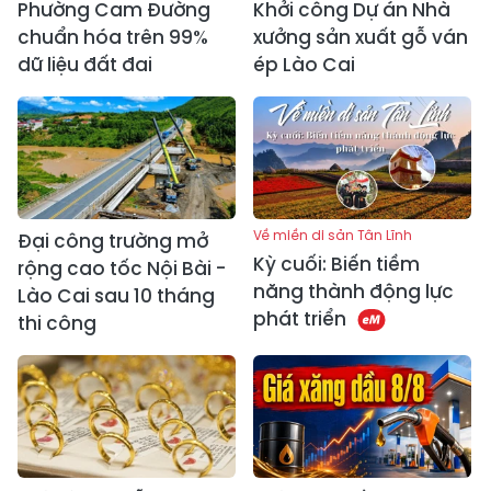
Phường Cam Đường
Khởi công Dự án Nhà
chuẩn hóa trên 99%
xưởng sản xuất gỗ ván
dữ liệu đất đai
ép Lào Cai
Về miền di sản Tân Lĩnh
Đại công trường mở
Kỳ cuối: Biến tiềm
rộng cao tốc Nội Bài -
năng thành động lực
Lào Cai sau 10 tháng
phát triển
thi công