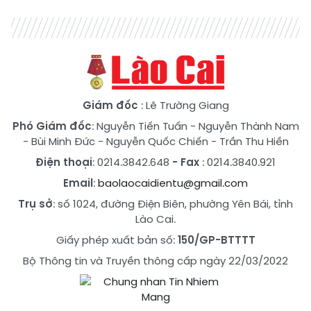
Giám đốc
: Lê Trường Giang
Phó Giám đốc
:
Nguyễn Tiến Tuấn
-
Nguyễn Thành Nam
-
Bùi Minh Đức
-
Nguyễn Quốc Chiến
-
Trần Thu Hiền
Điện thoại
: 0214.3842.648
- Fax
: 0214.3840.921
Email
:
baolaocaidientu@gmail.com
Trụ sở
: số 1024, đường Điện Biên, phường Yên Bái, tỉnh
Lào Cai.
Giấy phép xuất bản số:
150/GP-BTTTT
Bộ Thông tin và Truyền thông cấp ngày 22/03/2022