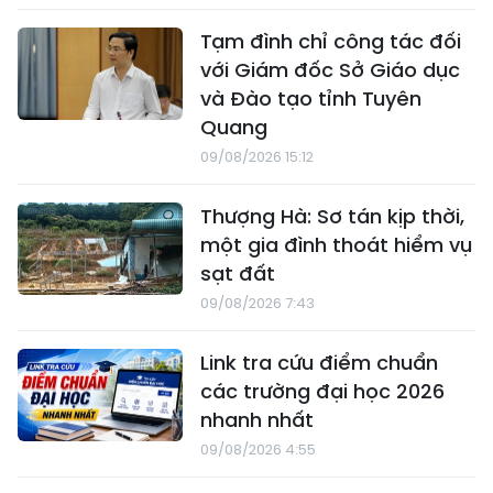
Tạm đình chỉ công tác đối
với Giám đốc Sở Giáo dục
và Đào tạo tỉnh Tuyên
Quang
09/08/2026 15:12
Thượng Hà: Sơ tán kịp thời,
một gia đình thoát hiểm vụ
sạt đất
09/08/2026 7:43
Link tra cứu điểm chuẩn
các trường đại học 2026
nhanh nhất
09/08/2026 4:55