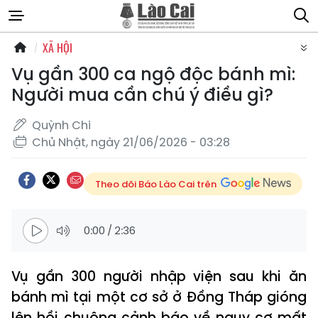
XÃ HỘI
Vụ gần 300 ca ngộ độc bánh mì:
Người mua cần chú ý điều gì?
Quỳnh Chi
Chủ Nhật, ngày 21/06/2026 - 03:28
Theo dõi Báo Lào Cai trên
0:00
/
2:36
Vụ gần 300 người nhập viện sau khi ăn
bánh mì tại một cơ sở ở Đồng Tháp gióng
lên hồi chuông cảnh báo về nguy cơ mất