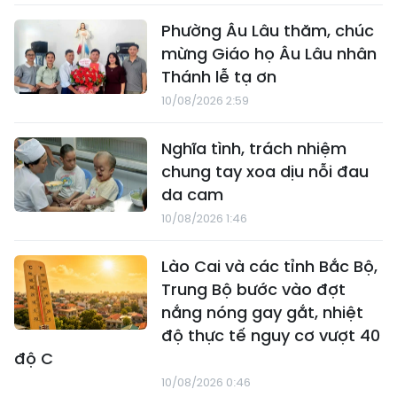
Phường Âu Lâu thăm, chúc
mừng Giáo họ Âu Lâu nhân
Thánh lễ tạ ơn
10/08/2026 2:59
Nghĩa tình, trách nhiệm
chung tay xoa dịu nỗi đau
da cam
10/08/2026 1:46
Lào Cai và các tỉnh Bắc Bộ,
Trung Bộ bước vào đợt
nắng nóng gay gắt, nhiệt
độ thực tế nguy cơ vượt 40
độ C
10/08/2026 0:46