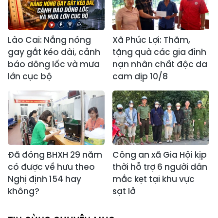
Lào Cai: Nắng nóng
Xã Phúc Lợi: Thăm,
gay gắt kéo dài, cảnh
tặng quà các gia đình
báo dông lốc và mưa
nạn nhân chất độc da
lớn cục bộ
cam dịp 10/8
Đã đóng BHXH 29 năm
Công an xã Gia Hội kịp
có được về hưu theo
thời hỗ trợ 6 người dân
Nghị định 154 hay
mắc kẹt tại khu vực
không?
sạt lở