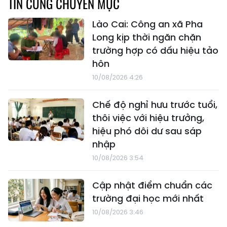
TIN CÙNG CHUYÊN MỤC
Lào Cai: Công an xã Pha
Long kịp thời ngăn chặn
trường hợp có dấu hiệu tảo
hôn
10/08/2026 4:26
Chế độ nghỉ hưu trước tuổi,
thôi việc với hiệu trưởng,
hiệu phó dôi dư sau sáp
nhập
10/08/2026 3:54
Cập nhật điểm chuẩn các
trường đại học mới nhất
10/08/2026 3:46