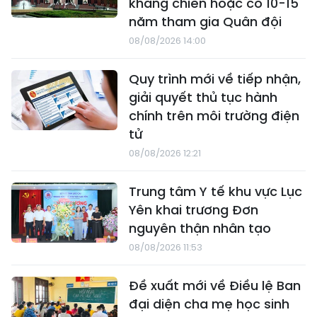
kháng chiến hoặc có 10-15
năm tham gia Quân đội
08/08/2026 14:00
Quy trình mới về tiếp nhận,
giải quyết thủ tục hành
chính trên môi trường điện
tử
08/08/2026 12:21
Trung tâm Y tế khu vực Lục
Yên khai trương Đơn
nguyên thận nhân tạo
08/08/2026 11:53
Đề xuất mới về Điều lệ Ban
đại diện cha mẹ học sinh