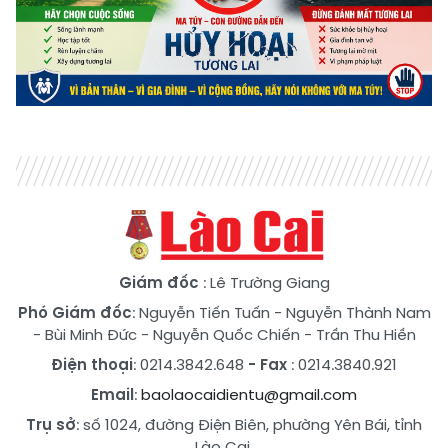
Giám đốc
: Lê Trường Giang
Phó Giám đốc
:
Nguyễn Tiến Tuấn
-
Nguyễn Thành Nam
-
Bùi Minh Đức
-
Nguyễn Quốc Chiến
-
Trần Thu Hiền
Điện thoại
: 0214.3842.648
- Fax
: 0214.3840.921
Email
:
baolaocaidientu@gmail.com
Trụ sở
: số 1024, đường Điện Biên, phường Yên Bái, tỉnh
Lào Cai.