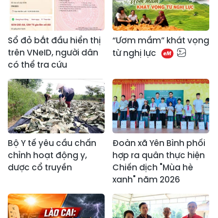
Sổ đỏ bắt đầu hiển thị
“Ươm mầm” khát vọng
trên VNeID, người dân
từ nghị lực
có thể tra cứu
Bộ Y tế yêu cầu chấn
Đoàn xã Yên Bình phối
chỉnh hoạt động y,
hợp ra quân thực hiện
dược cổ truyền
Chiến dịch "Mùa hè
xanh" năm 2026