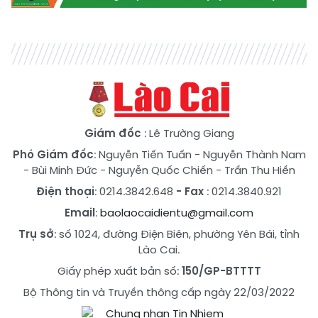
Giám đốc
: Lê Trường Giang
Phó Giám đốc
:
Nguyễn Tiến Tuấn
-
Nguyễn Thành Nam
-
Bùi Minh Đức
-
Nguyễn Quốc Chiến
-
Trần Thu Hiền
Điện thoại
: 0214.3842.648
- Fax
: 0214.3840.921
Email
:
baolaocaidientu@gmail.com
Trụ sở
: số 1024, đường Điện Biên, phường Yên Bái, tỉnh
Lào Cai.
Giấy phép xuất bản số:
150/GP-BTTTT
Bộ Thông tin và Truyền thông cấp ngày 22/03/2022