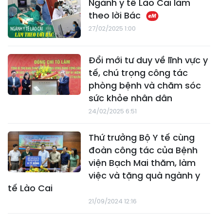
Ngành y tế Lào Cai làm
theo lời Bác
27/02/2025 1:00
Đổi mới tư duy về lĩnh vực y
tế, chú trọng công tác
phòng bệnh và chăm sóc
sức khỏe nhân dân
24/02/2025 6:51
Thứ trưởng Bộ Y tế cùng
đoàn công tác của Bệnh
viện Bạch Mai thăm, làm
việc và tặng quà ngành y
tế Lào Cai
21/09/2024 12:16