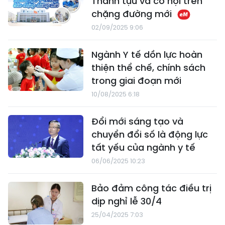
Thành tựu và cơ hội trên
chặng đường mới
02/09/2025 9:06
Ngành Y tế dồn lực hoàn
thiện thể chế, chính sách
trong giai đoạn mới
10/08/2025 6:18
Đổi mới sáng tạo và
chuyển đổi số là động lực
tất yếu của ngành y tế
06/06/2025 10:23
Bảo đảm công tác điều trị
dịp nghỉ lễ 30/4
25/04/2025 7:03