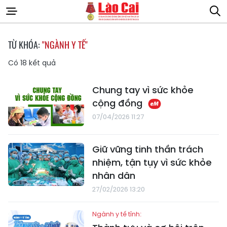
TỪ KHÓA:
"NGÀNH Y TẾ"
Có
18
kết quả
Chung tay vì sức khỏe
cộng đồng
07/04/2026 11:27
Giữ vững tinh thần trách
nhiệm, tận tụy vì sức khỏe
nhân dân
27/02/2026 13:20
Ngành y tế tỉnh: