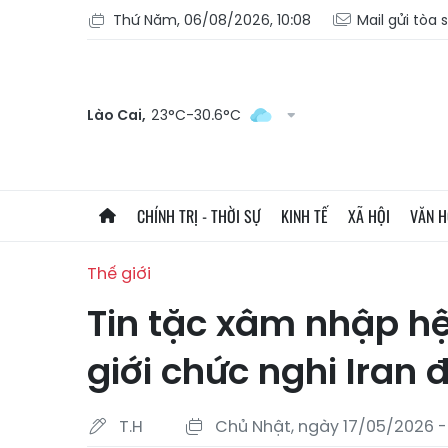
Thứ Năm, 06/08/2026, 10:08
Mail gửi tòa 
Lào Cai,
23°C-30.6°C
CHÍNH TRỊ - THỜI SỰ
KINH TẾ
XÃ HỘI
VĂN 
Thế giới
Tin tặc xâm nhập hệ
giới chức nghi Iran
T.H
Chủ Nhật, ngày 17/05/2026 - 