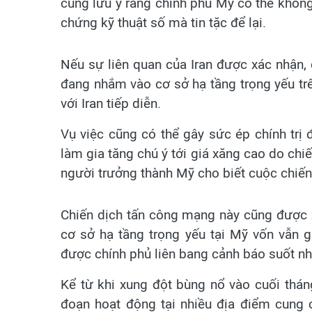
cũng lưu ý rằng chính phủ Mỹ có thể khôn
chứng kỹ thuật số mà tin tặc để lại.
Nếu sự liên quan của Iran được xác nhận, 
đang nhắm vào cơ sở hạ tầng trọng yếu trê
với Iran tiếp diễn.
Vụ việc cũng có thể gây sức ép chính trị
làm gia tăng chú ý tới giá xăng cao do ch
người trưởng thành Mỹ cho biết cuộc chiến 
Chiến dịch tấn công mạng này cũng được x
cơ sở hạ tầng trọng yếu tại Mỹ vốn vẫn 
được chính phủ liên bang cảnh báo suốt n
Kể từ khi xung đột bùng nổ vào cuối tháng
đoạn hoạt động tại nhiều địa điểm cung c