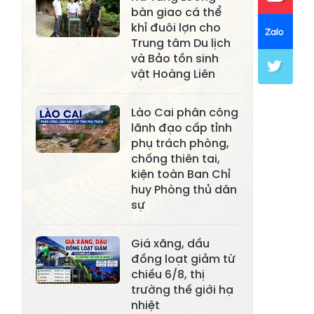
Xã Khánh Hòa
Xã Phúc Lợi
bàn giao cá thể
khỉ đuôi lợn cho
Xã Mường Lai
Xã Cảm Nhân
Trung tâm Du lịch
và Bảo tồn sinh
Xã Yên Thành
Xã Thác Bà
vật Hoàng Liên
Xã Yên Bình
Xã Bảo Ái
Lào Cai phân công
Xã Hưng
Xã Trấn Yên
lãnh đạo cấp tỉnh
Khánh
phụ trách phòng,
chống thiên tai,
Xã Lương
Xã Việt Hồng
kiện toàn Ban Chỉ
Thịnh
huy Phòng thủ dân
Xã Quy Mông
Xã Cốc San
sự
Xã Hợp Thành
Xã Phong Hải
Giá xăng, dầu
Xã Xuân
đồng loạt giảm từ
Xã Bảo Thắng
Quang
chiều 6/8, thị
trường thế giới hạ
Xã Tằng Loỏng
Xã Gia Phú
nhiệt