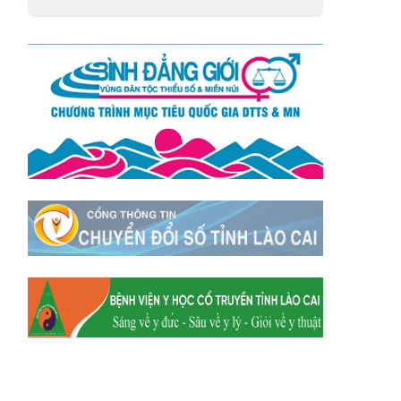
Xã Mường
Xã Dền Sáng
Hum
Xã Y Tý
Xã A Mú Sung
Xã Trịnh Tường
Xã Nậm Chày
Xã Bản Xèo
Xã Bát Xát
Xã Võ Lao
Xã Khánh Yên
Xã Văn Bàn
Xã Dương Quỳ
Xã Chiềng Ken
Xã Minh Lương
Xã Nậm Chảy
Xã Bảo Yên
Xã Nghĩa Đô
Xã Thượng Hà
Xã Xuân Hòa
Xã Phúc Khánh
Xã Bảo Hà
Xã Mường Bo