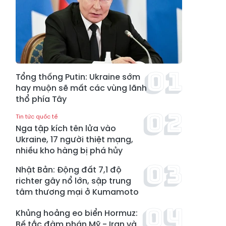
Tổng thống Putin: Ukraine sớm
hay muộn sẽ mất các vùng lãnh
thổ phía Tây
Tin tức quốc tế
Nga tập kích tên lửa vào
Ukraine, 17 người thiệt mạng,
nhiều kho hàng bị phá hủy
Nhật Bản: Động đất 7,1 độ
richter gây nổ lớn, sập trung
tâm thương mại ở Kumamoto
Khủng hoảng eo biển Hormuz:
Bế tắc đàm phán Mỹ - Iran và