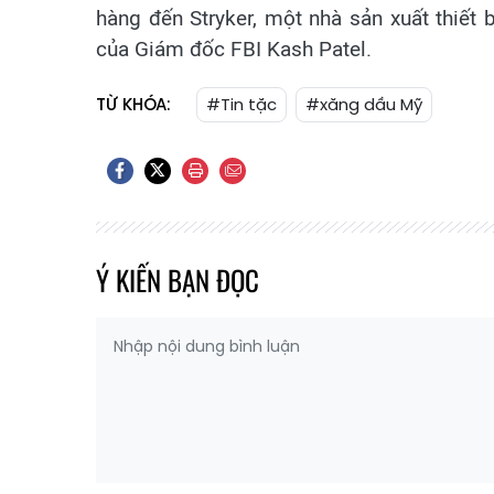
hàng đến Stryker, một nhà sản xuất thiết b
của Giám đốc FBI Kash Patel.
TỪ KHÓA:
#Tin tặc
#xăng dầu Mỹ
Ý KIẾN BẠN ĐỌC