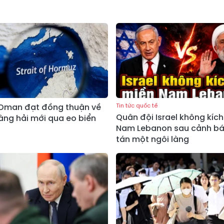
 Oman đạt đồng thuận về
Tin tức quốc tế
Quân đội Israel không kíc
àng hải mới qua eo biển
Nam Lebanon sau cảnh bá
tán một ngôi làng