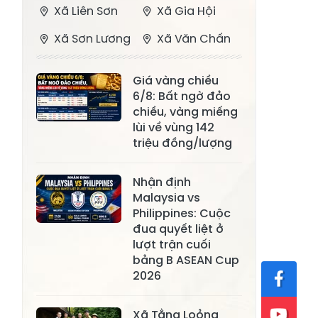
Xã Liên Sơn
Xã Gia Hội
Xã Sơn Lương
Xã Văn Chấn
Xã Thượng
Xã Chấn Thịnh
Giá vàng chiều
Bằng La
6/8: Bất ngờ đảo
Xã Phong Dụ
chiều, vàng miếng
Xã Nghĩa Tâm
Hạ
lùi về vùng 142
triệu đồng/lượng
Xã Châu Quế
Xã Lâm Giang
Xã Đông
Nhận định
Xã Tân Hợp
Malaysia vs
Cuông
Philippines: Cuộc
Xã Mậu A
Xã Xuân Ái
đua quyết liệt ở
lượt trận cuối
Xã Lâm
bảng B ASEAN Cup
Xã Mỏ Vàng
Thượng
2026
Xã Lục Yên
Xã Tân Lĩnh
Xã Tằng Loỏng