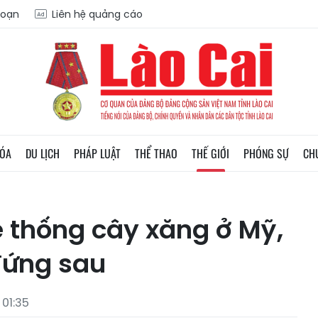
soạn
Liên hệ quảng cáo
HÓA
DU LỊCH
PHÁP LUẬT
THỂ THAO
THẾ GIỚI
PHÓNG SỰ
CH
 thống cây xăng ở Mỹ,
 đứng sau
01:35