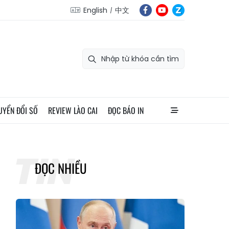
English
中文
UYỂN ĐỔI SỐ
REVIEW LÀO CAI
ĐỌC BÁO IN
ĐỌC NHIỀU