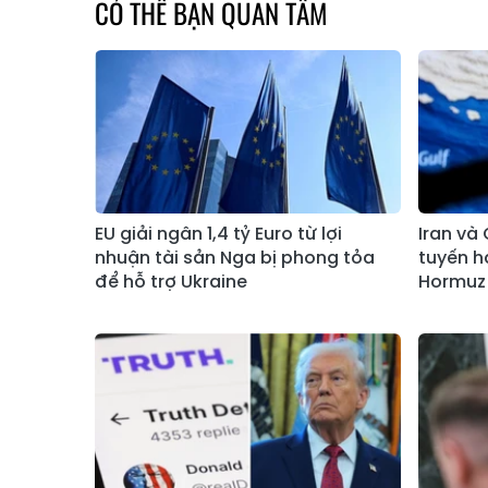
CÓ THỂ BẠN QUAN TÂM
EU giải ngân 1,4 tỷ Euro từ lợi
Iran và
nhuận tài sản Nga bị phong tỏa
tuyến h
để hỗ trợ Ukraine
Hormuz