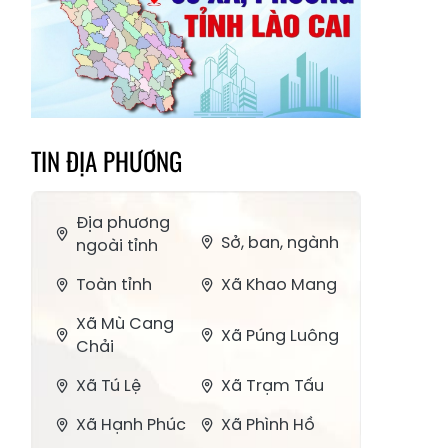
TIN ĐỊA PHƯƠNG
Địa phương
Sở, ban, ngành
ngoài tỉnh
Toàn tỉnh
Xã Khao Mang
Xã Mù Cang
Xã Púng Luông
Chải
Xã Tú Lệ
Xã Trạm Tấu
Xã Hạnh Phúc
Xã Phình Hồ