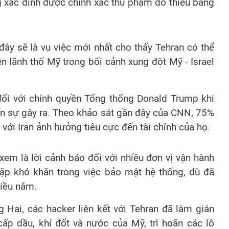
g xác định được chính xác thủ phạm do thiếu bằng
đây sẽ là vụ việc mới nhất cho thấy Tehran có thể
n lãnh thổ Mỹ trong bối cảnh xung đột Mỹ - Israel
 đối với chính quyền Tổng thống Donald Trump khi
iến sự gây ra. Theo khảo sát gần đây của CNN, 75%
với Iran ảnh hưởng tiêu cực đến tài chính của họ.
em là lời cảnh báo đối với nhiều đơn vị vận hành
gặp khó khăn trong việc bảo mật hệ thống, dù đã
hiều năm.
 Hai, các hacker liên kết với Tehran đã làm gián
ấp dầu, khí đốt và nước của Mỹ, trì hoãn các lô