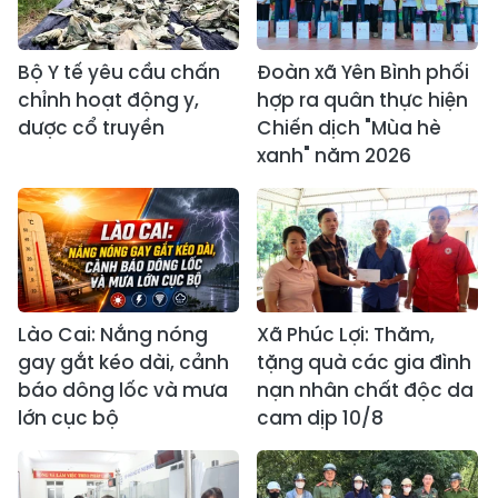
Bộ Y tế yêu cầu chấn
Đoàn xã Yên Bình phối
chỉnh hoạt động y,
hợp ra quân thực hiện
dược cổ truyền
Chiến dịch "Mùa hè
xanh" năm 2026
Lào Cai: Nắng nóng
Xã Phúc Lợi: Thăm,
gay gắt kéo dài, cảnh
tặng quà các gia đình
báo dông lốc và mưa
nạn nhân chất độc da
lớn cục bộ
cam dịp 10/8