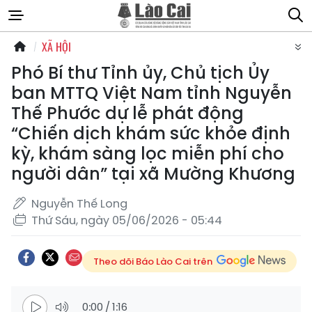
XÃ HỘI
Phó Bí thư Tỉnh ủy, Chủ tịch Ủy
ban MTTQ Việt Nam tỉnh Nguyễn
Thế Phước dự lễ phát động
“Chiến dịch khám sức khỏe định
kỳ, khám sàng lọc miễn phí cho
người dân” tại xã Mường Khương
Nguyễn Thế Long
Thứ Sáu, ngày 05/06/2026 - 05:44
Theo dõi Báo Lào Cai trên
0:00
/
1:16