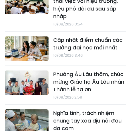
thôi việc với hiệu trưởng,
hiệu phó dôi dư sau sáp
nhập
10/08/2026 3:54
Cập nhật điểm chuẩn các
trường đại học mới nhất
10/08/2026 3:46
Phường Âu Lâu thăm, chúc
mừng Giáo họ Âu Lâu nhân
Thánh lễ tạ ơn
10/08/2026 2:59
Nghĩa tình, trách nhiệm
chung tay xoa dịu nỗi đau
da cam