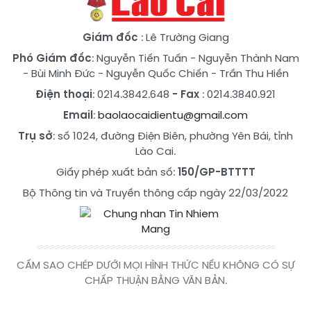
Giám đốc
: Lê Trường Giang
Phó Giám đốc
:
Nguyễn Tiến Tuấn
-
Nguyễn Thành Nam
-
Bùi Minh Đức
-
Nguyễn Quốc Chiến
-
Trần Thu Hiền
Điện thoại
: 0214.3842.648
- Fax
: 0214.3840.921
Email
:
baolaocaidientu@gmail.com
Trụ sở
: số 1024, đường Điện Biên, phường Yên Bái, tỉnh
Lào Cai.
Giấy phép xuất bản số:
150/GP-BTTTT
Bộ Thông tin và Truyền thông cấp ngày 22/03/2022
CẤM SAO CHÉP DƯỚI MỌI HÌNH THỨC NẾU KHÔNG CÓ SỰ
CHẤP THUẬN BẰNG VĂN BẢN.