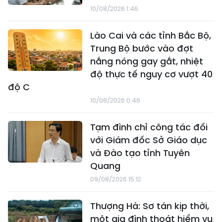
10/08/2026 1:46
Lào Cai và các tỉnh Bắc Bộ,
Trung Bộ bước vào đợt
nắng nóng gay gắt, nhiệt
độ thực tế nguy cơ vượt 40
độ C
10/08/2026 0:46
Tạm đình chỉ công tác đối
với Giám đốc Sở Giáo dục
và Đào tạo tỉnh Tuyên
Quang
09/08/2026 15:12
Thượng Hà: Sơ tán kịp thời,
một gia đình thoát hiểm vụ