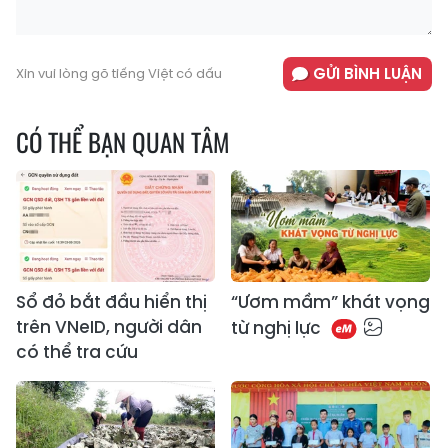
GỬI BÌNH LUẬN
Xin vui lòng gõ tiếng Việt có dấu
CÓ THỂ BẠN QUAN TÂM
Sổ đỏ bắt đầu hiển thị
“Ươm mầm” khát vọng
trên VNeID, người dân
từ nghị lực
có thể tra cứu