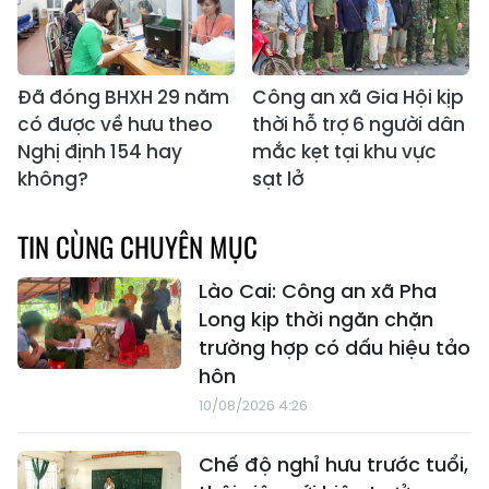
Đã đóng BHXH 29 năm
Công an xã Gia Hội kịp
có được về hưu theo
thời hỗ trợ 6 người dân
Nghị định 154 hay
mắc kẹt tại khu vực
không?
sạt lở
TIN CÙNG CHUYÊN MỤC
Lào Cai: Công an xã Pha
Long kịp thời ngăn chặn
trường hợp có dấu hiệu tảo
hôn
10/08/2026 4:26
Chế độ nghỉ hưu trước tuổi,