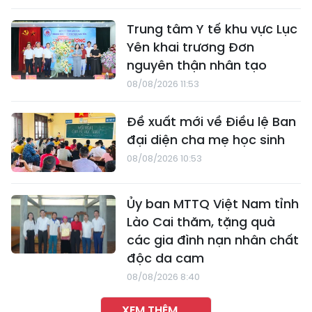
Trung tâm Y tế khu vực Lục
Yên khai trương Đơn
nguyên thận nhân tạo
08/08/2026 11:53
Đề xuất mới về Điều lệ Ban
đại diện cha mẹ học sinh
08/08/2026 10:53
Ủy ban MTTQ Việt Nam tỉnh
Lào Cai thăm, tặng quà
các gia đình nạn nhân chất
độc da cam
08/08/2026 8:40
XEM THÊM