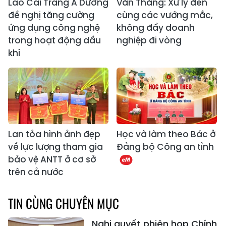
Lào Cai Tráng A Dương
Văn Thắng: Xử lý đến
đề nghị tăng cường
cùng các vướng mắc,
ứng dụng công nghệ
không đẩy doanh
trong hoạt động dầu
nghiệp đi vòng
khí
Lan tỏa hình ảnh đẹp
Học và làm theo Bác ở
về lực lượng tham gia
Đảng bộ Công an tỉnh
bảo vệ ANTT ở cơ sở
trên cả nước
TIN CÙNG CHUYÊN MỤC
Nghị quyết phiên họp Chính