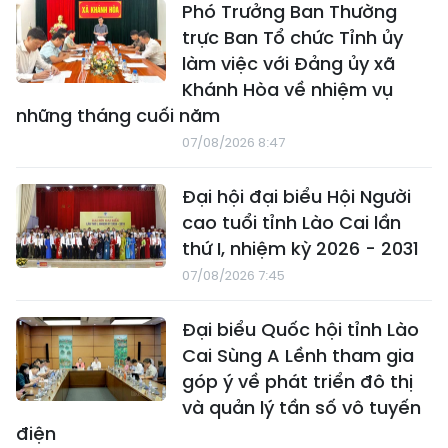
Phó Trưởng Ban Thường
trực Ban Tổ chức Tỉnh ủy
làm việc với Đảng ủy xã
Khánh Hòa về nhiệm vụ
những tháng cuối năm
07/08/2026 8:47
Đại hội đại biểu Hội Người
cao tuổi tỉnh Lào Cai lần
thứ I, nhiệm kỳ 2026 - 2031
07/08/2026 7:45
Đại biểu Quốc hội tỉnh Lào
Cai Sùng A Lềnh tham gia
góp ý về phát triển đô thị
và quản lý tần số vô tuyến
điện