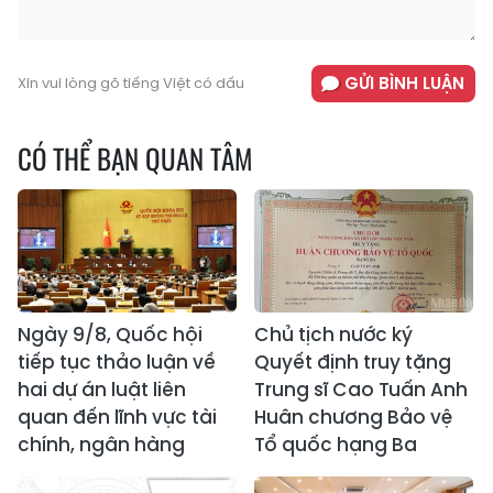
GỬI BÌNH LUẬN
Xin vui lòng gõ tiếng Việt có dấu
CÓ THỂ BẠN QUAN TÂM
Ngày 9/8, Quốc hội
Chủ tịch nước ký
tiếp tục thảo luận về
Quyết định truy tặng
hai dự án luật liên
Trung sĩ Cao Tuấn Anh
quan đến lĩnh vực tài
Huân chương Bảo vệ
chính, ngân hàng
Tổ quốc hạng Ba