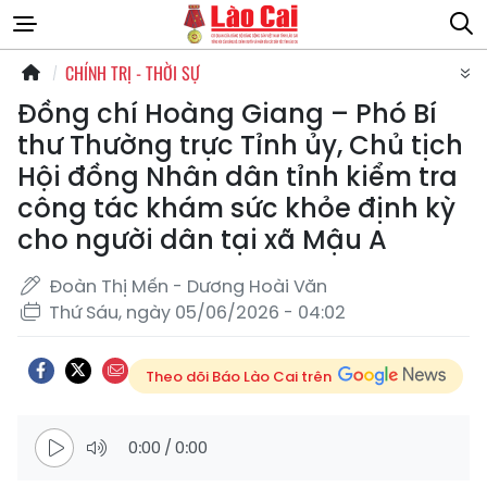
CHÍNH TRỊ - THỜI SỰ
Đồng chí Hoàng Giang – Phó Bí
thư Thường trực Tỉnh ủy, Chủ tịch
Hội đồng Nhân dân tỉnh kiểm tra
công tác khám sức khỏe định kỳ
cho người dân tại xã Mậu A
Đoàn Thị Mến - Dương Hoài Văn
Thứ Sáu, ngày 05/06/2026 - 04:02
Theo dõi Báo Lào Cai trên
0:00
/
0:00