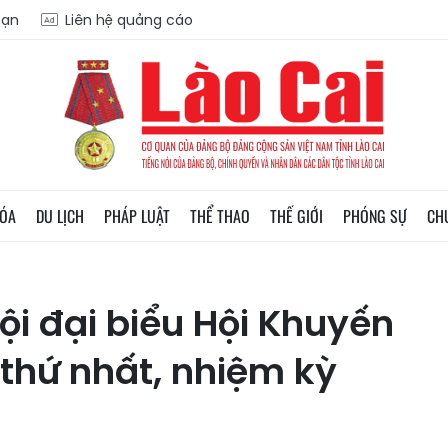
oạn
Liên hệ quảng cáo
HÓA
DU LỊCH
PHÁP LUẬT
THỂ THAO
THẾ GIỚI
PHÓNG SỰ
CH
ội đại biểu Hội Khuyến
 thứ nhất, nhiệm kỳ