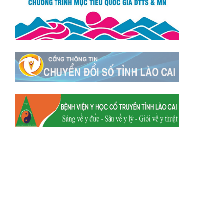
Xã Mường
Xã Dền Sáng
Hum
Xã Y Tý
Xã A Mú Sung
Xã Trịnh Tường
Xã Nậm Chày
Xã Bản Xèo
Xã Bát Xát
Xã Võ Lao
Xã Khánh Yên
Xã Văn Bàn
Xã Dương Quỳ
Xã Chiềng Ken
Xã Minh Lương
Xã Nậm Chảy
Xã Bảo Yên
Xã Nghĩa Đô
Xã Thượng Hà
Xã Xuân Hòa
Xã Phúc Khánh
Xã Bảo Hà
Xã Mường Bo