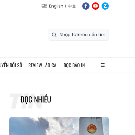
English
中文
UYỂN ĐỔI SỐ
REVIEW LÀO CAI
ĐỌC BÁO IN
ĐỌC NHIỀU