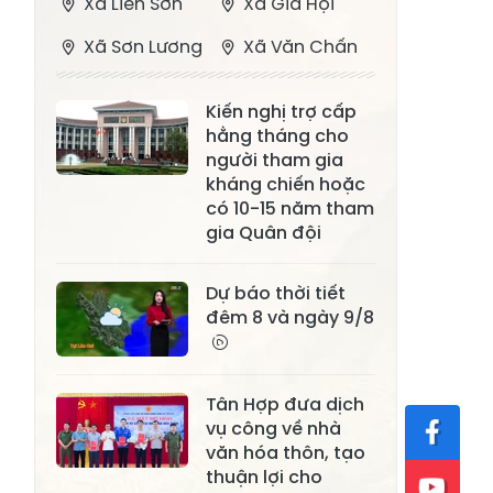
Xã Liên Sơn
Xã Gia Hội
Xã Sơn Lương
Xã Văn Chấn
Xã Thượng
Xã Chấn Thịnh
Kiến nghị trợ cấp
Bằng La
hằng tháng cho
Xã Phong Dụ
người tham gia
Xã Nghĩa Tâm
Hạ
kháng chiến hoặc
có 10-15 năm tham
Xã Châu Quế
Xã Lâm Giang
gia Quân đội
Xã Đông
Xã Tân Hợp
Dự báo thời tiết
Cuông
đêm 8 và ngày 9/8
Xã Mậu A
Xã Xuân Ái
Xã Lâm
Xã Mỏ Vàng
Tân Hợp đưa dịch
Thượng
vụ công về nhà
Xã Lục Yên
Xã Tân Lĩnh
văn hóa thôn, tạo
thuận lợi cho
Xã Khánh Hòa
Xã Phúc Lợi