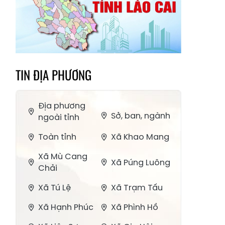
TIN ĐỊA PHƯƠNG
Địa phương
Sở, ban, ngành
ngoài tỉnh
Toàn tỉnh
Xã Khao Mang
Xã Mù Cang
Xã Púng Luông
Chải
Xã Tú Lệ
Xã Trạm Tấu
Xã Hạnh Phúc
Xã Phình Hồ