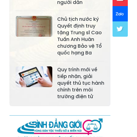
người dân
Xã Mường Lai
Xã Cảm Nhân
Chủ tịch nước ký
Xã Yên Thành
Xã Thác Bà
Quyết định truy
tặng Trung sĩ Cao
Xã Yên Bình
Xã Bảo Ái
Tuấn Anh Huân
chương Bảo vệ Tổ
Xã Hưng
Xã Trấn Yên
quốc hạng Ba
Khánh
Xã Lương
Quy trình mới về
Xã Việt Hồng
Thịnh
tiếp nhận, giải
quyết thủ tục hành
Xã Quy Mông
Xã Cốc San
chính trên môi
trường điện tử
Xã Hợp Thành
Xã Phong Hải
Xã Xuân
Xã Bảo Thắng
Quang
Xã Tằng Loỏng
Xã Gia Phú