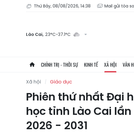
Thứ Bảy, 08/08/2026, 14:38
Mail gửi tòa s
Lào Cai,
23°C-37.1°C
CHÍNH TRỊ - THỜI SỰ
KINH TẾ
XÃ HỘI
VĂN 
Xã hội
Giáo dục
Phiên thứ nhất Đại h
học tỉnh Lào Cai lần
2026 - 2031