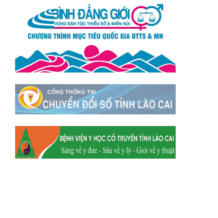
Xã Y Tý
Xã A Mú Sung
Xã Trịnh Tường
Xã Nậm Chày
Xã Bản Xèo
Xã Bát Xát
Xã Võ Lao
Xã Khánh Yên
Xã Văn Bàn
Xã Dương Quỳ
Xã Chiềng Ken
Xã Minh Lương
Xã Nậm Chảy
Xã Bảo Yên
Xã Nghĩa Đô
Xã Thượng Hà
Xã Xuân Hòa
Xã Phúc Khánh
Xã Bảo Hà
Xã Mường Bo
Xã Bản Hồ
Xã Tả Van