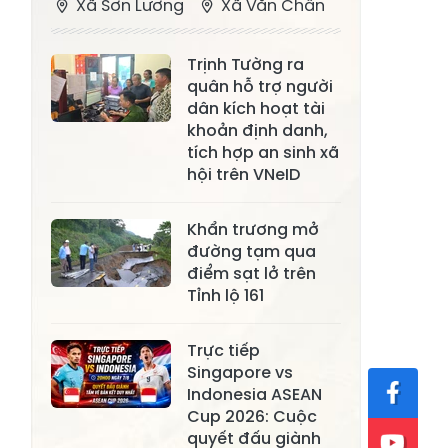
Xã Sơn Lương
Xã Văn Chấn
Xã Thượng
Xã Chấn Thịnh
Trịnh Tường ra
Bằng La
quân hỗ trợ người
Xã Phong Dụ
dân kích hoạt tài
Xã Nghĩa Tâm
Hạ
khoản định danh,
tích hợp an sinh xã
Xã Châu Quế
Xã Lâm Giang
hội trên VNeID
Xã Đông
Xã Tân Hợp
Khẩn trương mở
Cuông
đường tạm qua
Xã Mậu A
Xã Xuân Ái
điểm sạt lở trên
Tỉnh lộ 161
Xã Lâm
Xã Mỏ Vàng
Thượng
Trực tiếp
Xã Lục Yên
Xã Tân Lĩnh
Singapore vs
Indonesia ASEAN
Xã Khánh Hòa
Xã Phúc Lợi
Cup 2026: Cuộc
quyết đấu giành