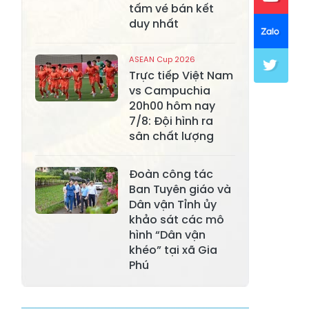
Xã Mường Lai
Xã Cảm Nhân
tấm vé bán kết
duy nhất
Xã Yên Thành
Xã Thác Bà
Xã Yên Bình
Xã Bảo Ái
ASEAN Cup 2026
Trực tiếp Việt Nam
Xã Hưng
Xã Trấn Yên
vs Campuchia
Khánh
20h00 hôm nay
7/8: Đội hình ra
Xã Lương
Xã Việt Hồng
sân chất lượng
Thịnh
Xã Quy Mông
Xã Cốc San
Đoàn công tác
Ban Tuyên giáo và
Xã Hợp Thành
Xã Phong Hải
Dân vận Tỉnh ủy
khảo sát các mô
Xã Xuân
Xã Bảo Thắng
hình “Dân vận
Quang
khéo” tại xã Gia
Xã Tằng Loỏng
Xã Gia Phú
Phú
Xã Mường
Xã Dền Sáng
Hum