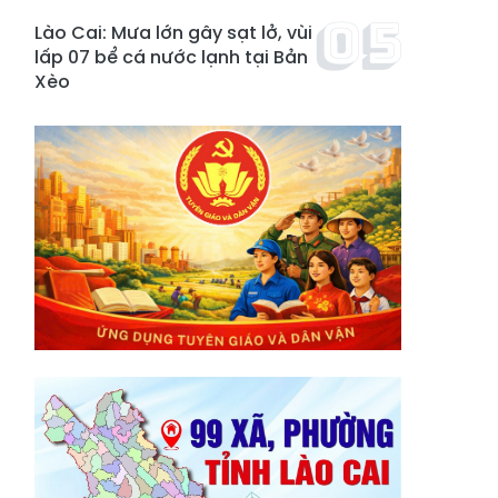
Lào Cai: Mưa lớn gây sạt lở, vùi
lấp 07 bể cá nước lạnh tại Bản
Xèo