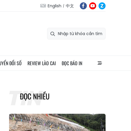
English
中文
UYỂN ĐỔI SỐ
REVIEW LÀO CAI
ĐỌC BÁO IN
ĐỌC NHIỀU