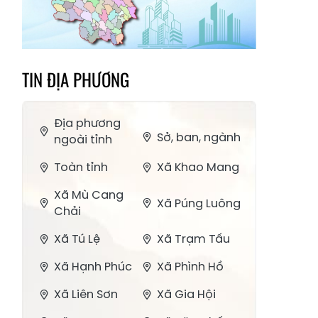
TIN ĐỊA PHƯƠNG
Địa phương
Sở, ban, ngành
ngoài tỉnh
Toàn tỉnh
Xã Khao Mang
Xã Mù Cang
Xã Púng Luông
Chải
Xã Tú Lệ
Xã Trạm Tấu
Xã Hạnh Phúc
Xã Phình Hồ
Xã Liên Sơn
Xã Gia Hội