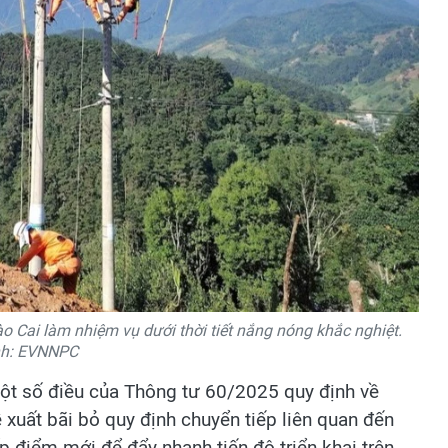
ào Cai làm nhiệm vụ dưới thời tiết nắng nóng khắc nghiệt.
h: EVNNPC
ột số điều của Thông tư 60/2025 quy định về
xuất bãi bỏ quy định chuyển tiếp liên quan đến
 điểm mới để đẩy nhanh tiến độ triển khai trên