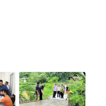
Xã Tả Phìn
Xã Cốc Lầu
Xã Bảo Nhai
Xã Bản Liền
Xã Bắc Hà
Xã Tả Củ Tỷ
Xã Lùng Phình
Xã Pha Long
Xã Mường
Xã Bản Lầu
Khương
Xã Cao Sơn
Xã Si Ma Cai
Xã Sín Chéng
Xã Nậm Xé
Xã Ngũ Chỉ
Xã Chế Tạo
Sơn
Xã Lao Chải
Xã Nậm Có
Xã Tà Xi Láng
Xã Cát Thịnh