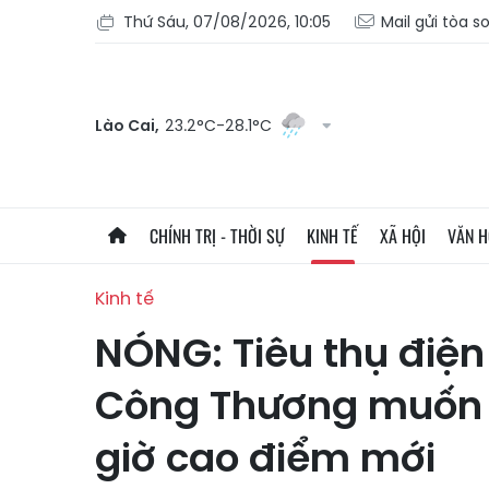
Thứ Sáu, 07/08/2026, 10:05
Mail gửi tòa s
Lào Cai,
23.2°C-28.1°C
CHÍNH TRỊ - THỜI SỰ
KINH TẾ
XÃ HỘI
VĂN 
Kinh tế
NÓNG: Tiêu thụ điện 
Công Thương muốn 
giờ cao điểm mới