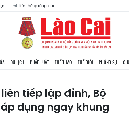
oạn
Liên hệ quảng cáo
HÓA
DU LỊCH
PHÁP LUẬT
THỂ THAO
THẾ GIỚI
PHÓNG SỰ
CH
liên tiếp lập đỉnh, Bộ
áp dụng ngay khung