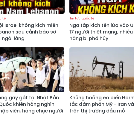
c tế
Tin tức quốc tế
i Israel không kích miền
Nga tập kích tên lửa vào U
banon sau cảnh báo sơ
17 người thiệt mạng, nhiều
 ngôi làng
hàng bị phá hủy
ng gay gắt tại Nhật Bản
Khủng hoảng eo biển Horm
Quốc khiến hàng nghìn
tắc đàm phán Mỹ - Iran và
hập viện, hàng chục người
trộn thị trường dầu mỏ