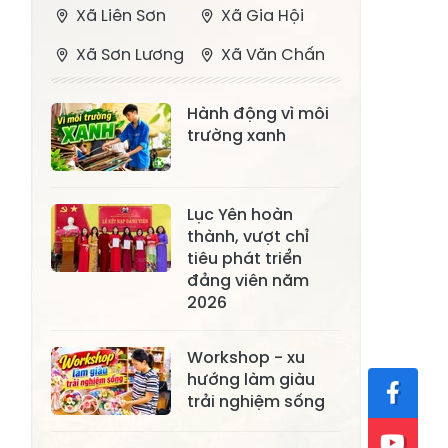
Xã Liên Sơn
Xã Gia Hội
Xã Sơn Lương
Xã Văn Chấn
Xã Thượng
Xã Chấn Thịnh
Hành động vì môi
Bằng La
trường xanh
Xã Phong Dụ
Xã Nghĩa Tâm
Hạ
Lục Yên hoàn
Xã Châu Quế
Xã Lâm Giang
thành, vượt chỉ
Xã Đông
tiêu phát triển
Xã Tân Hợp
Cuông
đảng viên năm
2026
Xã Mậu A
Xã Xuân Ái
Workshop - xu
Xã Lâm
Xã Mỏ Vàng
hướng làm giàu
Thượng
trải nghiệm sống
Xã Lục Yên
Xã Tân Lĩnh