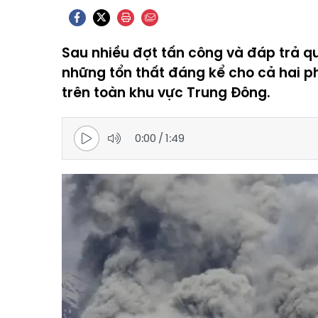
Sau nhiều đợt tấn công và đáp trả qu
những tổn thất đáng kể cho cả hai ph
trên toàn khu vực Trung Đông.
0:00
/
1:49