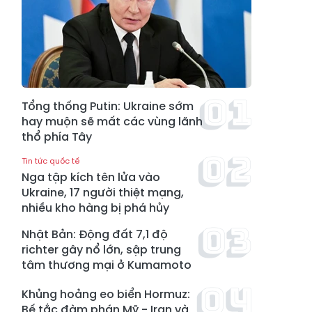
Tổng thống Putin: Ukraine sớm
hay muộn sẽ mất các vùng lãnh
thổ phía Tây
Tin tức quốc tế
Nga tập kích tên lửa vào
Ukraine, 17 người thiệt mạng,
nhiều kho hàng bị phá hủy
Nhật Bản: Động đất 7,1 độ
richter gây nổ lớn, sập trung
tâm thương mại ở Kumamoto
Khủng hoảng eo biển Hormuz:
Bế tắc đàm phán Mỹ - Iran và