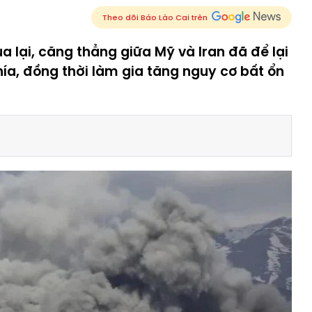
Theo dõi Báo Lào Cai trên
a lại, căng thẳng giữa Mỹ và Iran đã để lại
ía, đồng thời làm gia tăng nguy cơ bất ổn