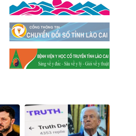
Xã Mường
Xã Dền Sáng
Hum
Xã Y Tý
Xã A Mú Sung
Xã Trịnh Tường
Xã Nậm Chày
Xã Bản Xèo
Xã Bát Xát
Xã Võ Lao
Xã Khánh Yên
Xã Văn Bàn
Xã Dương Quỳ
Xã Chiềng Ken
Xã Minh Lương
Xã Nậm Chảy
Xã Bảo Yên
Xã Nghĩa Đô
Xã Thượng Hà
Xã Xuân Hòa
Xã Phúc Khánh
Xã Bảo Hà
Xã Mường Bo