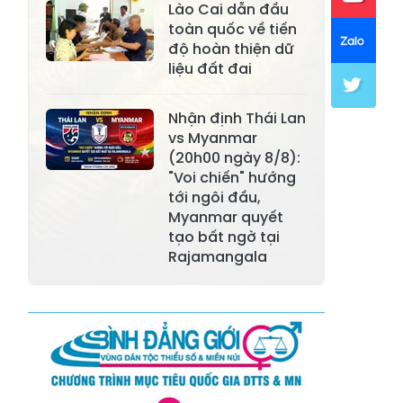
Xã Khánh Hòa
Lào Cai dẫn đầu
Xã Phúc Lợi
toàn quốc về tiến
Xã Mường Lai
Xã Cảm Nhân
độ hoàn thiện dữ
liệu đất đai
Xã Yên Thành
Xã Thác Bà
Xã Yên Bình
Xã Bảo Ái
Nhận định Thái Lan
vs Myanmar
Xã Hưng
(20h00 ngày 8/8):
Xã Trấn Yên
Khánh
"Voi chiến" hướng
tới ngôi đầu,
Xã Lương
Xã Việt Hồng
Myanmar quyết
Thịnh
tạo bất ngờ tại
Rajamangala
Xã Quy Mông
Xã Cốc San
Xã Hợp Thành
Xã Phong Hải
Xã Xuân
Xã Bảo Thắng
Quang
Xã Tằng Loỏng
Xã Gia Phú