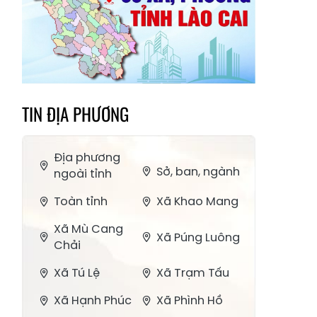
TIN ĐỊA PHƯƠNG
Địa phương
Sở, ban, ngành
ngoài tỉnh
Toàn tỉnh
Xã Khao Mang
Xã Mù Cang
Xã Púng Luông
Chải
Xã Tú Lệ
Xã Trạm Tấu
Xã Hạnh Phúc
Xã Phình Hồ