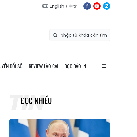
English
中文
UYỂN ĐỔI SỐ
REVIEW LÀO CAI
ĐỌC BÁO IN
ĐỌC NHIỀU