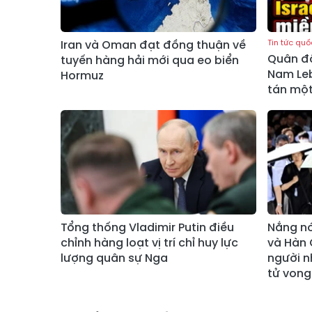
Iran và Oman đạt đồng thuận về
Tin tức quố
Quân độ
tuyến hàng hải mới qua eo biển
Nam Le
Hormuz
tán một
Tổng thống Vladimir Putin điều
Nắng nó
chỉnh hàng loạt vị trí chỉ huy lực
và Hàn 
lượng quân sự Nga
người n
tử vong