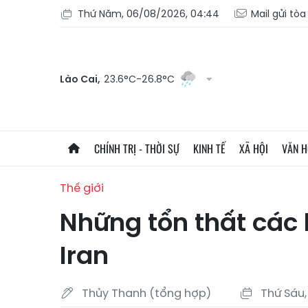
Thứ Năm, 06/08/2026, 04:44
Mail gửi tò
Lào Cai,
23.6°C-26.8°C
CHÍNH TRỊ - THỜI SỰ
KINH TẾ
XÃ HỘI
VĂN 
Thế giới
Những tổn thất các 
Iran
Thủy Thanh (tổng hợp)
Thứ Sáu,