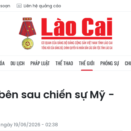
a soạn
Liên hệ quảng cáo
HÓA
DU LỊCH
PHÁP LUẬT
THỂ THAO
THẾ GIỚI
PHÓNG SỰ
CH
bên sau chiến sự Mỹ -
 ngày 19/06/2026 - 02:38