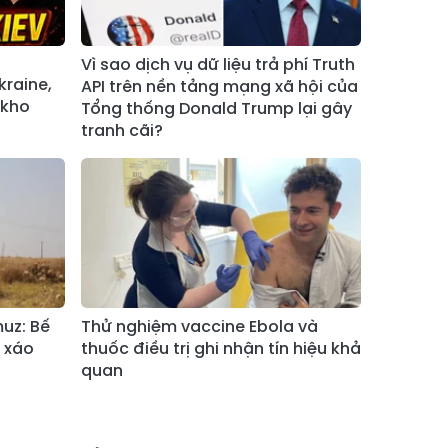
Xã Bản Hồ
Xã Tả Van
Vì sao dịch vụ dữ liệu trả phí Truth
Xã Tả Phìn
Xã Cốc Lầu
kraine,
API trên nền tảng mạng xã hội của
Xã Bảo Nhai
Xã Bản Liền
 kho
Tổng thống Donald Trump lại gây
tranh cãi?
Xã Bắc Hà
Xã Tả Củ Tỷ
Xã Lùng Phình
Xã Pha Long
Xã Mường
Xã Bản Lầu
Khương
Xã Cao Sơn
Xã Si Ma Cai
Xã Sín Chéng
Xã Nậm Xé
uz: Bế
Thử nghiệm vaccine Ebola và
 xáo
thuốc điều trị ghi nhận tín hiệu khả
Xã Ngũ Chỉ
quan
Xã Chế Tạo
Sơn
Xã Lao Chải
Xã Nậm Có