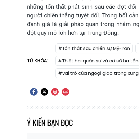
những tổn thất phát sinh sau các đợt đố
người chiến thắng tuyệt đối. Trong bối cản
đánh giá là giải pháp quan trọng nhằm n
đột quy mô lớn hơn tại Trung Đông.
#Tổn thất sau chiến sự Mỹ-Iran
TỪ KHÓA:
#Thiệt hại quân sự và cơ sở hạ tầ
#Vai trò của ngoại giao trong xun
Ý KIẾN BẠN ĐỌC