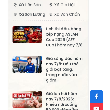
Xã Liên Sơn
Xã Gia Hội
Xã Sơn Lương
Xã Văn Chấn
Xã Thượng
Xã Chấn Thịnh
Lịch thi đấu, bảng
Bằng La
xếp hạng ASEAN
Xã Phong Dụ
Cup 2026 (AFF
Xã Nghĩa Tâm
Hạ
Cup) hôm nay 7/8
Xã Châu Quế
Xã Lâm Giang
Giá xăng dầu hôm
Xã Đông
nay 7/8: Dầu thế
Xã Tân Hợp
giới bật tăng,
Cuông
trong nước vừa
Xã Mậu A
Xã Xuân Ái
giảm
Xã Lâm
Xã Mỏ Vàng
Giá lợn hơi hôm
Thượng
nay 7/8/2026:
Xã Lục Yên
Xã Tân Lĩnh
Nhiều nơi xuống
59.000 đồng/kg