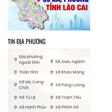
TIN ĐỊA PHƯƠNG
Địa phương
Sở, ban, ngành
ngoài tỉnh
Toàn tỉnh
Xã Khao Mang
Xã Mù Cang
Xã Púng Luông
Chải
Xã Tú Lệ
Xã Trạm Tấu
Xã Hạnh Phúc
Xã Phình Hồ