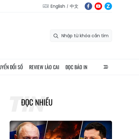
English
中文
UYỂN ĐỔI SỐ
REVIEW LÀO CAI
ĐỌC BÁO IN
ĐỌC NHIỀU