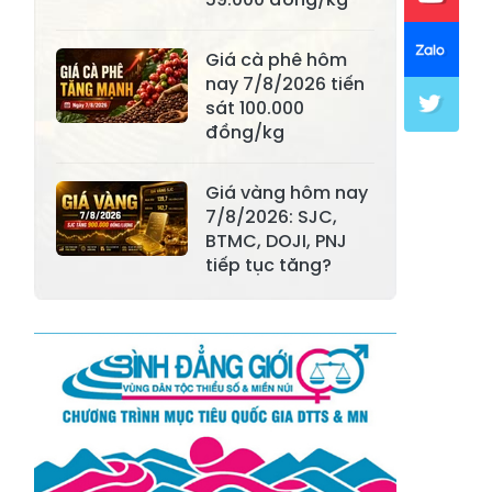
Xã Khánh Hòa
Xã Phúc Lợi
Xã Mường Lai
Xã Cảm Nhân
Giá cà phê hôm
nay 7/8/2026 tiến
Xã Yên Thành
Xã Thác Bà
sát 100.000
đồng/kg
Xã Yên Bình
Xã Bảo Ái
Xã Hưng
Giá vàng hôm nay
Xã Trấn Yên
Khánh
7/8/2026: SJC,
BTMC, DOJI, PNJ
Xã Lương
tiếp tục tăng?
Xã Việt Hồng
Thịnh
Xã Quy Mông
Xã Cốc San
Xã Hợp Thành
Xã Phong Hải
Xã Xuân
Xã Bảo Thắng
Quang
Xã Tằng Loỏng
Xã Gia Phú