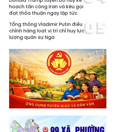
Donald Trump tuyên bố hủy kế
hoạch tấn công Iran và kêu gọi
đạt thỏa thuận ngay lập tức
Tổng thống Vladimir Putin điều
chỉnh hàng loạt vị trí chỉ huy lực
lượng quân sự Nga