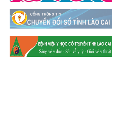
Xã Mường
Xã Dền Sáng
Hum
Xã Y Tý
Xã A Mú Sung
Xã Trịnh Tường
Xã Nậm Chày
Xã Bản Xèo
Xã Bát Xát
Xã Võ Lao
Xã Khánh Yên
Xã Văn Bàn
Xã Dương Quỳ
Xã Chiềng Ken
Xã Minh Lương
Xã Nậm Chảy
Xã Bảo Yên
Xã Nghĩa Đô
Xã Thượng Hà
Xã Xuân Hòa
Xã Phúc Khánh
Xã Bảo Hà
Xã Mường Bo