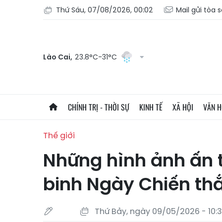
Thứ Sáu, 07/08/2026, 00:02
Mail gửi tòa 
Lào Cai,
23.8°C-31°C
CHÍNH TRỊ - THỜI SỰ
KINH TẾ
XÃ HỘI
VĂN 
Thế giới
Những hình ảnh ấn t
binh Ngày Chiến th
Thứ Bảy, ngày 09/05/2026 - 10: