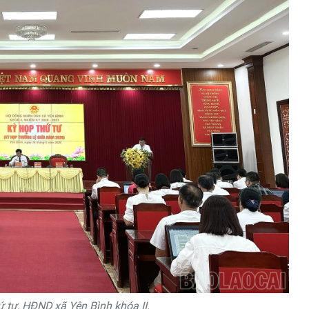
 tư, HĐND xã Yên Bình khóa II.