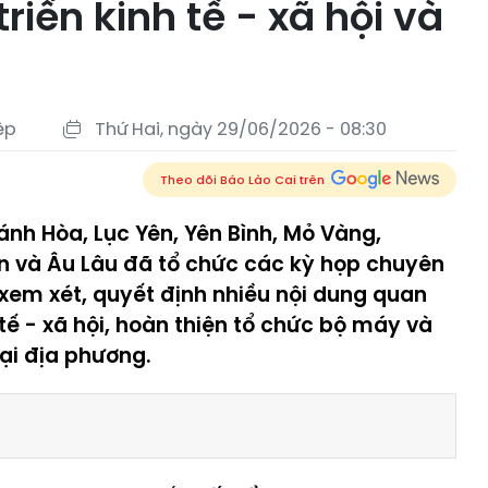
riển kinh tế - xã hội và
ệp
Thứ Hai, ngày 29/06/2026 - 08:30
Theo dõi Báo Lào Cai trên
nh Hòa, Lục Yên, Yên Bình, Mỏ Vàng,
n và Âu Lâu đã tổ chức các kỳ họp chuyên
 xem xét, quyết định nhiều nội dung quan
tế - xã hội, hoàn thiện tổ chức bộ máy và
ại địa phương.