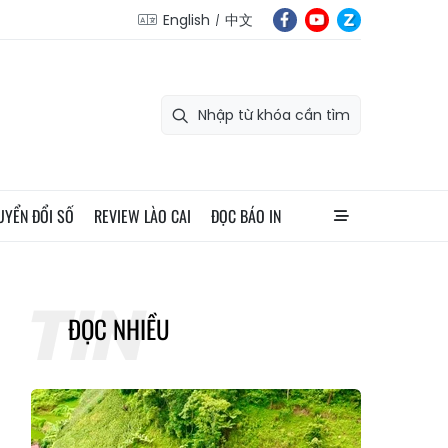
English
中文
UYỂN ĐỔI SỐ
REVIEW LÀO CAI
ĐỌC BÁO IN
ĐỌC NHIỀU