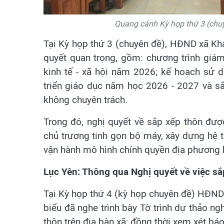
Quang cảnh Kỳ họp thứ 3 (chu
Tại Kỳ họp thứ 3 (chuyên đề), HĐND xã Kh
quyết quan trọng, gồm: chương trình giá
kinh tế - xã hội năm 2026; kế hoạch sử d
triển giáo dục năm học 2026 - 2027 và sắ
không chuyên trách.
Trong đó, nghị quyết về sắp xếp thôn đượ
chủ trương tinh gọn bộ máy, xây dựng hệ 
vận hành mô hình chính quyền địa phương 
Lục Yên: Thông qua Nghị quyết về việc sắp
Tại Kỳ họp thứ 4 (kỳ họp chuyên đề) HĐND 
biểu đã nghe trình bày Tờ trình dự thảo ngh
thôn trên địa bàn xã; đồng thời xem xét báo