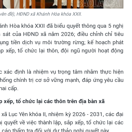
yên đề), HĐND xã Khánh Hòa khóa XXII.
ánh Hòa khóa XXII đã biểu quyết thông qua 5 nghị
m sát của HĐND xã năm 2026; điều chỉnh chỉ tiêu
ụng tiền dịch vụ môi trường rừng; kế hoạch phát
p xếp, tổ chức lại thôn, đội ngũ người hoạt động
c xác định là nhiệm vụ trọng tâm nhằm thực hiện
thống chính trị cơ sở vững mạnh, đáp ứng yêu cầu
hai cấp.
 xếp, tổ chức lại các thôn trên địa bàn xã
xã Lục Yên khóa II, nhiệm kỳ 2026 - 2031, các đại
ị quyết về việc thành lập, sắp xếp, tổ chức lại các
 cáo thẩm tra đối với dự thảo nghị quyết này.