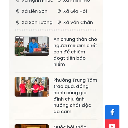
Xã Hạnh Phúc
Xã Phình Hồ
Xã Liên Sơn
Xã Gia Hội
Xã Sơn Lương
Xã Văn Chấn
Xã Thượng
Xã Chấn Thịnh
Án chung thân cho
Bằng La
người mẹ dìm chết
Xã Phong Dụ
con để chiếm
Xã Nghĩa Tâm
Hạ
đoạt tiền bảo
hiểm
Xã Châu Quế
Xã Lâm Giang
Xã Đông
Phường Trung Tâm
Xã Tân Hợp
trao quà, đồng
Cuông
hành cùng gia
Xã Mậu A
Xã Xuân Ái
đình chịu ảnh
hưởng chất độc
Xã Lâm
da cam
Xã Mỏ Vàng
Thượng
Xã Lục Yên
Xã Tân Lĩnh
Quốc hội thảo