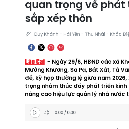
quan trọng về phát t
sắp xếp thôn
Duy Khánh - Hải Yến - Thu Nhài - Khắc Đi
Ngày 29/6, HĐND các xã Khá
Mường Khương, Sa Pa, Bát Xát, Tả Va
đề, kỳ họp thường lệ giữa năm 2026,
trọng nhằm thúc đẩy phát triển kinh 
nâng cao hiệu lực quản lý nhà nước t
0:00
/
0:00