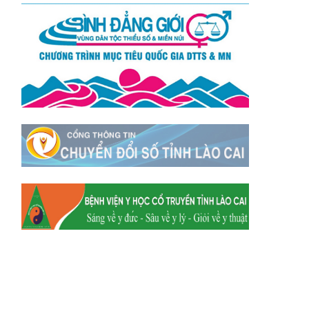
Xã Tằng Loỏng
Xã Gia Phú
Xã Mường
Xã Dền Sáng
Hum
Xã Y Tý
Xã A Mú Sung
Xã Trịnh Tường
Xã Nậm Chày
Xã Bản Xèo
Xã Bát Xát
Xã Võ Lao
Xã Khánh Yên
Xã Văn Bàn
Xã Dương Quỳ
Xã Chiềng Ken
Xã Minh Lương
Xã Nậm Chảy
Xã Bảo Yên
Xã Nghĩa Đô
Xã Thượng Hà
Xã Xuân Hòa
Xã Phúc Khánh