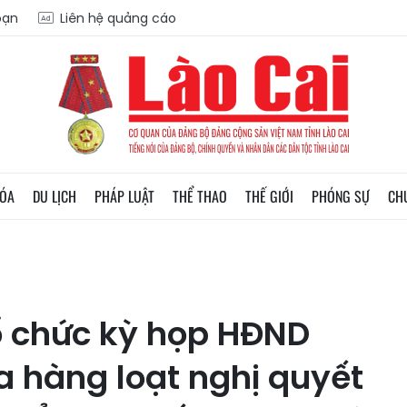
oạn
Liên hệ quảng cáo
HÓA
DU LỊCH
PHÁP LUẬT
THỂ THAO
THẾ GIỚI
PHÓNG SỰ
CH
ổ chức kỳ họp HĐND
a hàng loạt nghị quyết