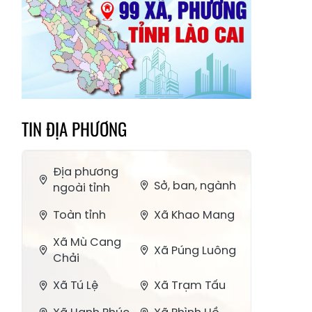
TIN ĐỊA PHƯƠNG
Địa phương
Sở, ban, ngành
ngoài tỉnh
Toàn tỉnh
Xã Khao Mang
Xã Mù Cang
Xã Púng Luông
Chải
Xã Tú Lệ
Xã Trạm Tấu