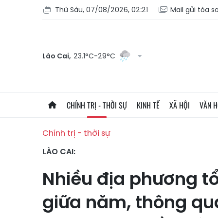
Thứ Sáu, 07/08/2026, 02:21
Mail gửi tòa s
Lào Cai,
23.1°C-29°C
CHÍNH TRỊ - THỜI SỰ
KINH TẾ
XÃ HỘI
VĂN 
Chính trị - thời sự
LÀO CAI:
Nhiều địa phương t
giữa năm, thông qu