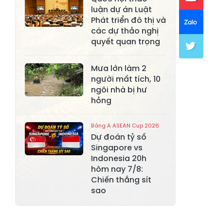
luận dự án Luật
Xã Khánh Hòa
Xã Phúc Lợi
Phát triển đô thị và
các dự thảo nghị
Xã Mường Lai
Xã Cảm Nhân
quyết quan trọng
Xã Yên Thành
Xã Thác Bà
Mưa lớn làm 2
Xã Yên Bình
Xã Bảo Ái
người mất tích, 10
ngôi nhà bị hư
Xã Hưng
Xã Trấn Yên
hỏng
Khánh
Xã Lương
Bảng A ASEAN Cup 2026
Xã Việt Hồng
Thịnh
Dự đoán tỷ số
Singapore vs
Xã Quy Mông
Xã Cốc San
Indonesia 20h
hôm nay 7/8:
Xã Hợp Thành
Xã Phong Hải
Chiến thắng sít
sao
Xã Xuân
Xã Bảo Thắng
Quang