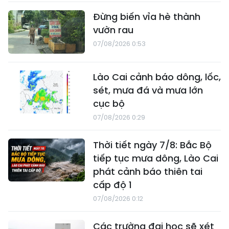
Đừng biến vỉa hè thành
vườn rau
07/08/2026 0:53
Lào Cai cảnh báo dông, lốc,
sét, mưa đá và mưa lớn
cục bộ
07/08/2026 0:29
Thời tiết ngày 7/8: Bắc Bộ
tiếp tục mưa dông, Lào Cai
phát cảnh báo thiên tai
cấp độ 1
07/08/2026 0:12
Các trường đại học sẽ xét