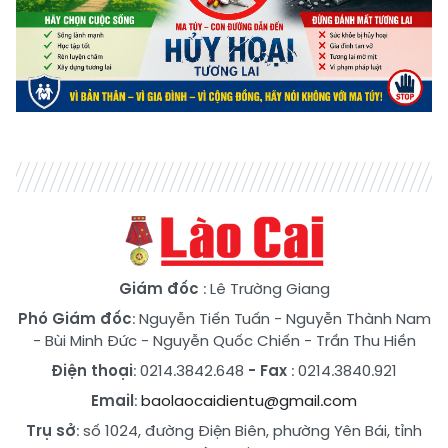
Giám đốc
: Lê Trường Giang
Phó Giám đốc
:
Nguyễn Tiến Tuấn
-
Nguyễn Thành Nam
-
Bùi Minh Đức
-
Nguyễn Quốc Chiến
-
Trần Thu Hiền
Điện thoại
: 0214.3842.648
- Fax
: 0214.3840.921
Email
:
baolaocaidientu@gmail.com
Trụ sở
: số 1024, đường Điện Biên, phường Yên Bái, tỉnh