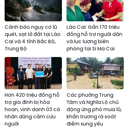
Cảnh báo nguy cơ lũ
Lào Cai: Gần 170 triệu
quét, sạt lở đất tại Lào
đồng hỗ trợ người dân
Cai và 4 tỉnh Bắc Bộ,
và lực lượng biên
Trung Bộ
phòng tại Si Ma Cai
Hơn 420 triệu đồng hỗ
Các phường Trung
trợ gia đình bị hỏa
Tâm và Nghĩa Lộ chủ
hoạn, vinh danh 03 cá
động ứng phó mưa lũ,
nhân dũng cảm cứu
khẩn trương rà soát
người
điểm xung yếu