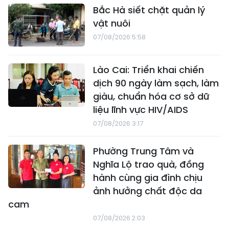
Bắc Hà siết chặt quản lý
vật nuôi
07/08/2026 5:58
Lào Cai: Triển khai chiến
dịch 90 ngày làm sạch, làm
giàu, chuẩn hóa cơ sở dữ
liệu lĩnh vực HIV/AIDS
07/08/2026 3:17
Phường Trung Tâm và
Nghĩa Lộ trao quà, đồng
hành cùng gia đình chịu
ảnh hưởng chất độc da
cam
07/08/2026 2:03