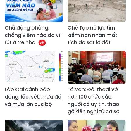
Chủ động phòng,
Chế Tạo nỗ lực tìm
chống viêm não do vi-
kiếm nạn nhân mất
rút ở trẻ nhỏ
tích do sạt lở đất
Lào Cai cảnh báo
Tả Van: Đối thoại với
dông, lốc, sét, mưa đá
hơn 100 chức sắc,
và mưa lớn cục bộ
người có uy tín, tháo
gỡ kiến nghị từ cơ sở