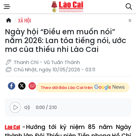
XÃ HỘI
Ngày hội “Điều em muốn nói”
năm 2026: Lan tỏa tiếng nói, ước
mơ của thiếu nhi Lào Cai
Thanh Chi - Vũ Tuấn Thành
Chủ Nhật, ngày 10/05/2026 - 03:11
Theo dõi Báo Lào Cai trên
0:00
/
2:10
Hướng tới kỷ niệm 85 năm Ngày
thành lập Đội Thiếu niên Tiền phong Hồ Chí