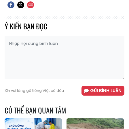
Ý KIẾN BẠN ĐỌC
GỬI BÌNH LUẬN
Xin vui lòng gõ tiếng Việt có dấu
CÓ THỂ BẠN QUAN TÂM