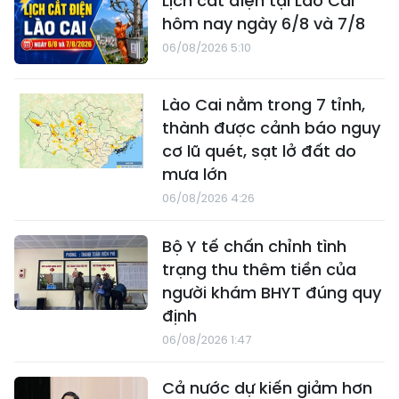
Lịch cắt điện tại Lào Cai
hôm nay ngày 6/8 và 7/8
06/08/2026 5:10
Lào Cai nằm trong 7 tỉnh,
thành được cảnh báo nguy
cơ lũ quét, sạt lở đất do
mưa lớn
06/08/2026 4:26
Bộ Y tế chấn chỉnh tình
trạng thu thêm tiền của
người khám BHYT đúng quy
định
06/08/2026 1:47
Cả nước dự kiến giảm hơn