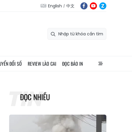
English
中文
UYỂN ĐỔI SỐ
REVIEW LÀO CAI
ĐỌC BÁO IN
ĐỌC NHIỀU