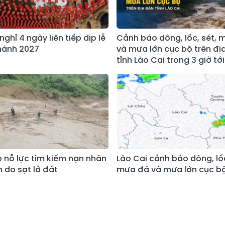
nghỉ 4 ngày liên tiếp dịp lễ
Cảnh báo dông, lốc, sét,
hánh 2027
và mưa lớn cục bộ trên đị
tỉnh Lào Cai trong 3 giờ tới
 nỗ lực tìm kiếm nạn nhân
Lào Cai cảnh báo dông, lốc
h do sạt lở đất
mưa đá và mưa lớn cục b