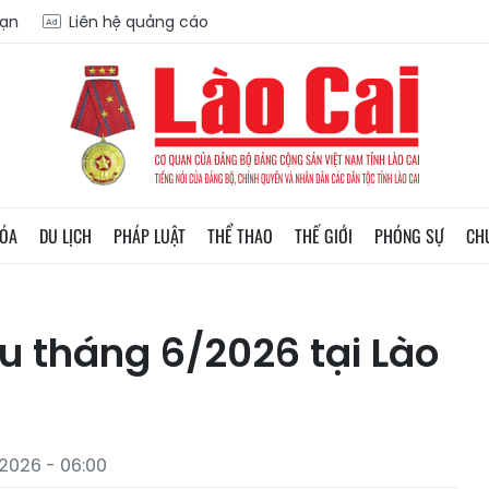
oạn
Liên hệ quảng cáo
HÓA
DU LỊCH
PHÁP LUẬT
THỂ THAO
THẾ GIỚI
PHÓNG SỰ
CH
ưu tháng 6/2026 tại Lào
2026 - 06:00