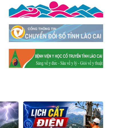
Xã Mường
Xã Dền Sáng
Hum
Xã Y Tý
Xã A Mú Sung
Xã Trịnh Tường
Xã Nậm Chày
Xã Bản Xèo
Xã Bát Xát
Xã Võ Lao
Xã Khánh Yên
Xã Văn Bàn
Xã Dương Quỳ
Xã Chiềng Ken
Xã Minh Lương
Xã Nậm Chảy
Xã Bảo Yên
Xã Nghĩa Đô
Xã Thượng Hà
Xã Xuân Hòa
Xã Phúc Khánh
Xã Bảo Hà
Xã Mường Bo