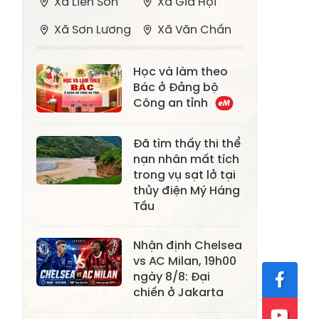
Xã Liên Sơn
Xã Gia Hội
Xã Sơn Lương
Xã Văn Chấn
Xã Thượng
Xã Chấn Thịnh
Học và làm theo
Bằng La
Bác ở Đảng bộ
Xã Phong Dụ
Công an tỉnh
Xã Nghĩa Tâm
Hạ
Đã tìm thấy thi thể
Xã Châu Quế
Xã Lâm Giang
nạn nhân mất tích
Xã Đông
trong vụ sạt lở tại
Xã Tân Hợp
Cuông
thủy điện Mý Háng
Tầu
Xã Mậu A
Xã Xuân Ái
Nhận định Chelsea
Xã Lâm
Xã Mỏ Vàng
vs AC Milan, 19h00
Thượng
ngày 8/8: Đại
Xã Lục Yên
Xã Tân Lĩnh
chiến ở Jakarta
Xã Khánh Hòa
Xã Phúc Lợi