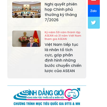
Nghị quyết phiên
Xã Mường Lai
Xã Cảm Nhân
họp Chính phủ
thường kỳ tháng
Xã Yên Thành
Xã Thác Bà
7/2026
Xã Yên Bình
Xã Bảo Ái
Kỷ niệm 59 năm thành lập
ASEAN và 31 năm Việt Nam
Xã Hưng
Xã Trấn Yên
tham gia ASEAN:
Khánh
Việt Nam tiếp tục
là nhân tố tích
Xã Lương
Xã Việt Hồng
cực, góp phần
Thịnh
định hình những
bước chuyển chiến
Xã Quy Mông
Xã Cốc San
lược của ASEAN
Xã Hợp Thành
Xã Phong Hải
Xã Xuân
Xã Bảo Thắng
Quang
Xã Tằng Loỏng
Xã Gia Phú