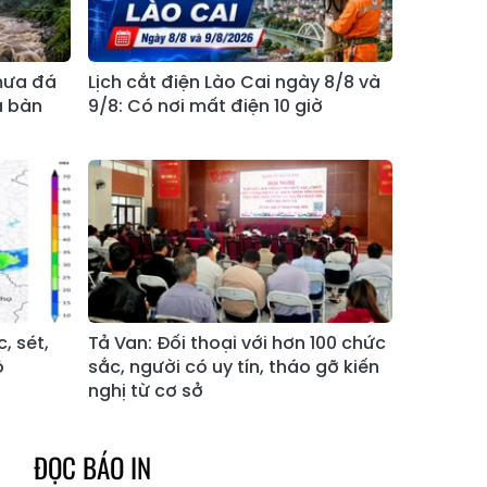
Xã Bản Hồ
Xã Tả Van
Xã Tả Phìn
Xã Cốc Lầu
 mưa đá
Lịch cắt điện Lào Cai ngày 8/8 và
Xã Bảo Nhai
Xã Bản Liền
a bàn
9/8: Có nơi mất điện 10 giờ
Xã Bắc Hà
Xã Tả Củ Tỷ
Xã Lùng Phình
Xã Pha Long
Xã Mường
Xã Bản Lầu
Khương
Xã Cao Sơn
Xã Si Ma Cai
Xã Sín Chéng
Xã Nậm Xé
, sét,
Tả Van: Đối thoại với hơn 100 chức
ộ
sắc, người có uy tín, tháo gỡ kiến
Xã Ngũ Chỉ
Xã Chế Tạo
nghị từ cơ sở
Sơn
Xã Lao Chải
Xã Nậm Có
ĐỌC BÁO IN