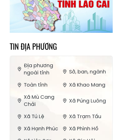
TIN ĐỊA PHƯƠNG
Địa phương
Sở, ban, ngành
ngoài tỉnh
Toàn tỉnh
Xã Khao Mang
Xã Mù Cang
Xã Púng Luông
Chải
Xã Tú Lệ
Xã Trạm Tấu
Xã Hạnh Phúc
Xã Phình Hồ