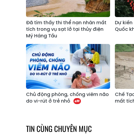
Đã tìm thấy thi thể nạn nhân mất
Dự kiến 
tích trong vụ sạt lở tại thủy điện
Quốc k
Mý Háng Tầu
Chủ động phòng, chống viêm não
Chế Tạo
do vi-rút ở trẻ nhỏ
mất tíc
TIN CÙNG CHUYÊN MỤC