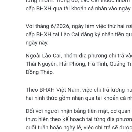
từng nhóm. Trong đó, Lào Cai thuộc nhóm 13
cấp BHXH qua tài khoản cá nhân vào ngày l
Với tháng 6/2026, ngày làm việc thứ hai rơ
cấp BHXH tại Lào Cai đăng ký nhận tiền qu
ngày này.
Ngoài Lào Cai, nhóm địa phương chi trả và
Thái Nguyên, Hải Phòng, Hà Tĩnh, Quảng Tr
Đồng Tháp.
Theo BHXH Việt Nam, việc chi trả lương h
hai hình thức gồm nhận qua tài khoản cá n
Đối với người nhận bằng tiền mặt, cơ quan 
thực hiện theo kế hoạch tại từng địa phương
cuối tuần hoặc ngày lễ, việc chi trả sẽ đượ