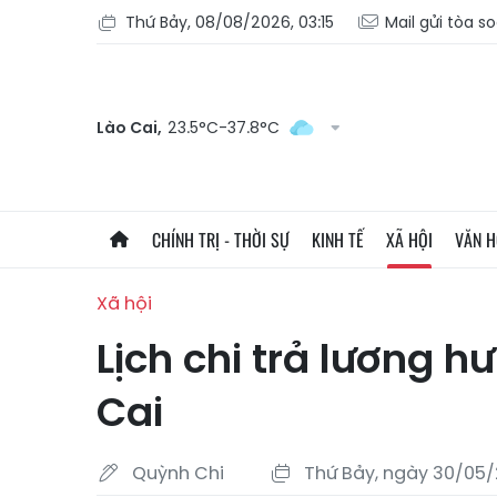
Thứ Bảy, 08/08/2026, 03:15
Mail gửi tòa s
Lào Cai,
23.5°C-37.8°C
CHÍNH TRỊ - THỜI SỰ
KINH TẾ
XÃ HỘI
VĂN 
Xã hội
Lịch chi trả lương h
Cai
Quỳnh Chi
Thứ Bảy, ngày 30/05/