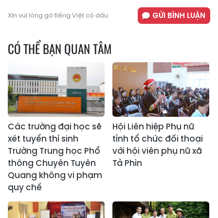
GỬI BÌNH LUẬN
Xin vui lòng gõ tiếng Việt có dấu
CÓ THỂ BẠN QUAN TÂM
Các trường đại học sẽ
Hội Liên hiệp Phụ nữ
xét tuyển thí sinh
tỉnh tổ chức đối thoại
Trường Trung học Phổ
với hội viên phụ nữ xã
thông Chuyên Tuyên
Tả Phìn
Quang không vi phạm
quy chế