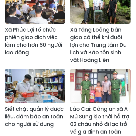
Xã Phúc Lợi tổ chức
Xã Tằng Loỏng bàn
phiên giao dịch việc
giao cá thể khỉ đuôi
làm cho hơn 60 người
lợn cho Trung tâm Du
lao động
lịch và Bảo tồn sinh
vật Hoàng Liên
Siết chặt quản lý dược
Lào Cai: Công an xã A
liệu, đảm bảo an toàn
Mú Sung kịp thời hỗ trợ
cho người sử dụng
02 cháu nhỏ đi lạc trở
về gia đình an toàn