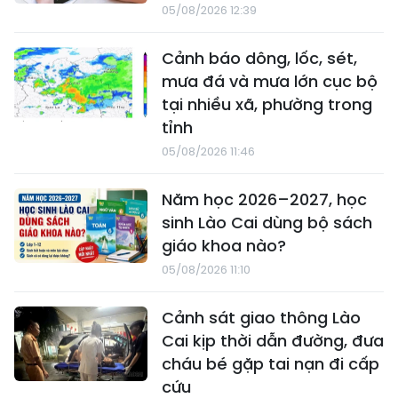
05/08/2026 12:39
Cảnh báo dông, lốc, sét,
mưa đá và mưa lớn cục bộ
tại nhiều xã, phường trong
tỉnh
05/08/2026 11:46
Năm học 2026–2027, học
sinh Lào Cai dùng bộ sách
giáo khoa nào?
05/08/2026 11:10
Cảnh sát giao thông Lào
Cai kịp thời dẫn đường, đưa
cháu bé gặp tai nạn đi cấp
cứu