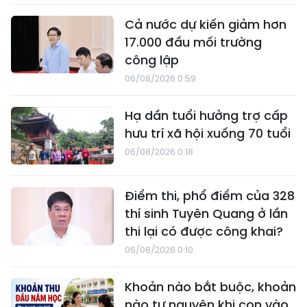
Cả nước dự kiến giảm hơn
17.000 đầu mối trường
công lập
06/08/2026 0:59
Hạ dần tuổi hưởng trợ cấp
hưu trí xã hội xuống 70 tuổi
06/08/2026 0:18
Điểm thi, phổ điểm của 328
thí sinh Tuyên Quang ở lần
thi lại có được công khai?
06/08/2026 0:10
Khoản nào bắt buộc, khoản
nào tự nguyện khi con vào