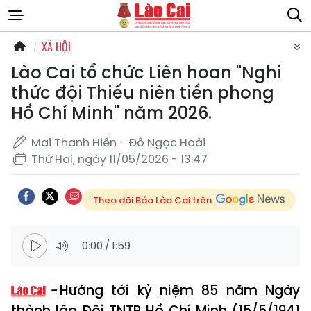
XÃ HỘI
Lào Cai tổ chức Liên hoan "Nghi
thức đội Thiếu niên tiền phong
Hồ Chí Minh" năm 2026.
Mai Thanh Hiền - Đỗ Ngọc Hoài
Thứ Hai, ngày 11/05/2026 - 13:47
Theo dõi Báo Lào Cai trên
0:00
/
1:59
Hướng tới kỷ niệm 85 năm Ngày
thành lập Đội TNTP Hồ Chí Minh (15/5/1941