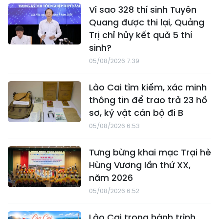
Vì sao 328 thí sinh Tuyên
Quang được thi lại, Quảng
Trị chỉ hủy kết quả 5 thí
sinh?
05/08/2026 7:39
Lào Cai tìm kiếm, xác minh
thông tin để trao trả 23 hồ
sơ, kỷ vật cán bộ đi B
05/08/2026 6:53
Tưng bừng khai mạc Trại hè
Hùng Vương lần thứ XX,
năm 2026
05/08/2026 6:52
Lào Cai trong hành trình