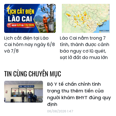
Lịch cắt điện tại Lào
Lào Cai nằm trong 7
Cai hôm nay ngày 6/8
tỉnh, thành được cảnh
và 7/8
báo nguy cơ lũ quét,
sạt lở đất do mưa lớn
TIN CÙNG CHUYÊN MỤC
Bộ Y tế chấn chỉnh tình
trạng thu thêm tiền của
người khám BHYT đúng quy
định
06/08/2026 1:47