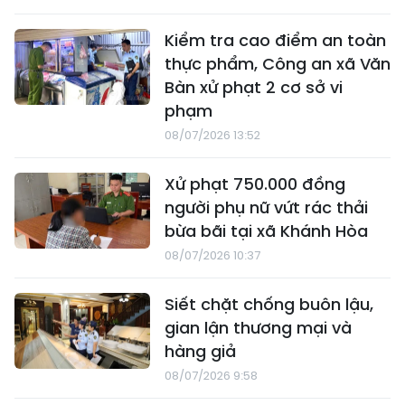
Kiểm tra cao điểm an toàn
thực phẩm, Công an xã Văn
Bàn xử phạt 2 cơ sở vi
phạm
08/07/2026 13:52
Xử phạt 750.000 đồng
người phụ nữ vứt rác thải
bừa bãi tại xã Khánh Hòa
08/07/2026 10:37
Siết chặt chống buôn lậu,
gian lận thương mại và
hàng giả
08/07/2026 9:58