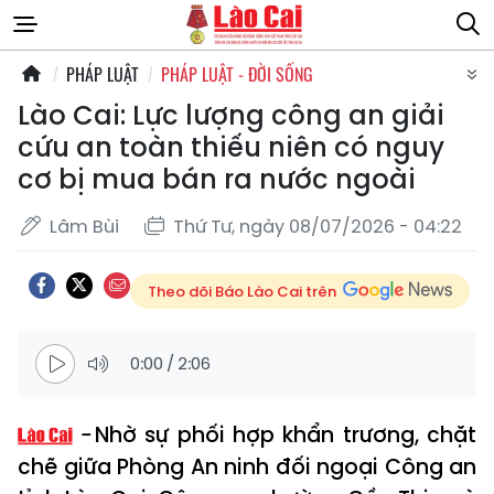
PHÁP LUẬT
PHÁP LUẬT - ĐỜI SỐNG
Lào Cai: Lực lượng công an giải
cứu an toàn thiếu niên có nguy
cơ bị mua bán ra nước ngoài
Lâm Bùi
Thứ Tư, ngày 08/07/2026 - 04:22
Theo dõi Báo Lào Cai trên
0:00
/
2:06
Nhờ sự phối hợp khẩn trương, chặt
chẽ giữa Phòng An ninh đối ngoại Công an