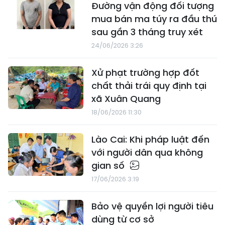
Đường vận động đối tượng
mua bán ma túy ra đầu thú
sau gần 3 tháng truy xét
24/06/2026 3:26
Xử phạt trường hợp đốt
chất thải trái quy định tại
xã Xuân Quang
18/06/2026 11:30
Lào Cai: Khi pháp luật đến
với người dân qua không
gian số
17/06/2026 3:19
Bảo vệ quyền lợi người tiêu
dùng từ cơ sở