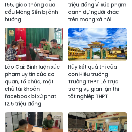
155, giao thông qua
triệu đồng vì xúc phạm
cầu Móng Sến bị ảnh
danh dự người khác
hưởng
trên mạng xã hội
Lào Cai: Bình luận xúc
Hủy kết quả thi của
phạm uy tín của cơ
con Hiệu trưởng
quan, tổ chức, một
Trường THPT Lê Trực
chủ tài khoản
trong vụ gian lận thi
facebook bị xử phạt
tốt nghiệp THPT
12,5 triệu đồng