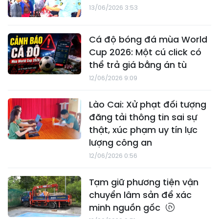
13/06/2026 3:53
Cá độ bóng đá mùa World
Cup 2026: Một cú click có
thể trả giá bằng án tù
12/06/2026 9:09
Lào Cai: Xử phạt đối tượng
đăng tải thông tin sai sự
thật, xúc phạm uy tín lực
lượng công an
12/06/2026 0:56
Tạm giữ phương tiện vận
chuyển lâm sản để xác
minh nguồn gốc