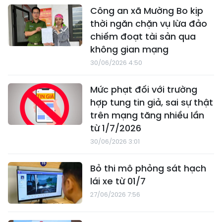
Công an xã Mường Bo kịp
thời ngăn chặn vụ lừa đảo
chiếm đoạt tài sản qua
không gian mạng
30/06/2026 4:50
Mức phạt đối với trường
hợp tung tin giả, sai sự thật
trên mạng tăng nhiều lần
từ 1/7/2026
30/06/2026 3:01
Bỏ thi mô phỏng sát hạch
lái xe từ 01/7
27/06/2026 7:56