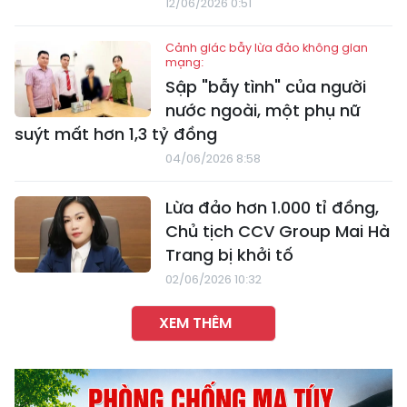
12/06/2026 0:51
Cảnh giác bẫy lừa đảo không gian
mạng:
Sập "bẫy tình" của người
nước ngoài, một phụ nữ
suýt mất hơn 1,3 tỷ đồng
04/06/2026 8:58
Lừa đảo hơn 1.000 tỉ đồng,
Chủ tịch CCV Group Mai Hà
Trang bị khởi tố
02/06/2026 10:32
XEM THÊM