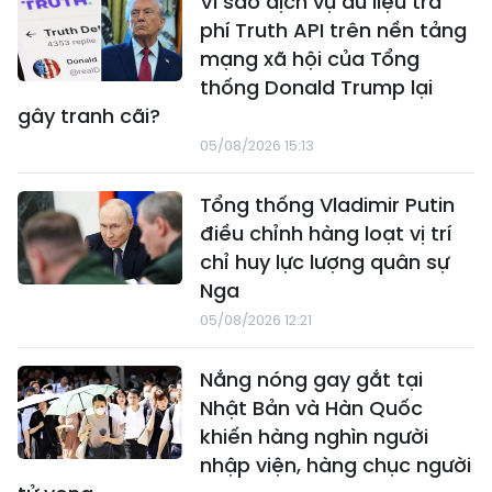
Vì sao dịch vụ dữ liệu trả
phí Truth API trên nền tảng
mạng xã hội của Tổng
thống Donald Trump lại
gây tranh cãi?
05/08/2026 15:13
Tổng thống Vladimir Putin
điều chỉnh hàng loạt vị trí
chỉ huy lực lượng quân sự
Nga
05/08/2026 12:21
Nắng nóng gay gắt tại
Nhật Bản và Hàn Quốc
khiến hàng nghìn người
nhập viện, hàng chục người