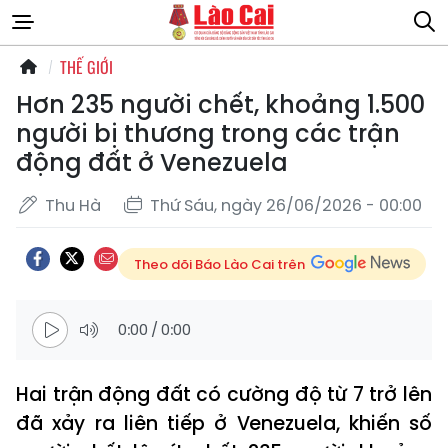
THẾ GIỚI
Hơn 235 người chết, khoảng 1.500
người bị thương trong các trận
động đất ở Venezuela
Thu Hà
Thứ Sáu, ngày 26/06/2026 - 00:00
Theo dõi Báo Lào Cai trên
0:00
/
0:00
Hai trận động đất có cường độ từ 7 trở lên
đã xảy ra liên tiếp ở Venezuela, khiến số