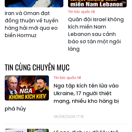
Tin tức quốc tế
Iran và Oman đạt
Quân đội Israel không
đồng thuận về tuyến
kích miền Nam
hàng hải mới qua eo
Lebanon sau cảnh
biển Hormuz
báo sơ tán một ngôi
làng
TIN CÙNG CHUYÊN MỤC
Tin tức quốc tế
Nga tập kích tên lửa vào
Ukraine, 17 người thiệt
mạng, nhiều kho hàng bị
phá hủy
05/08/2026 17:15