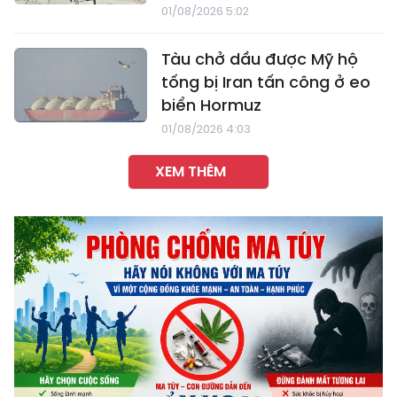
01/08/2026 5:02
Tàu chở dầu được Mỹ hộ
tống bị Iran tấn công ở eo
biển Hormuz
01/08/2026 4:03
XEM THÊM