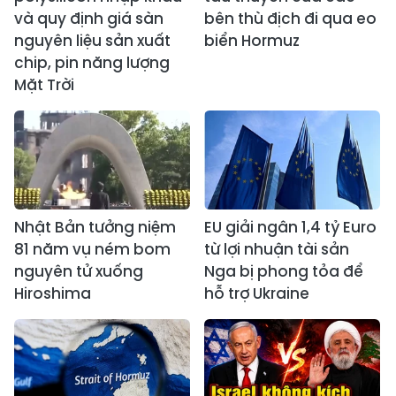
và quy định giá sàn
bên thù địch đi qua eo
nguyên liệu sản xuất
biển Hormuz
chip, pin năng lượng
Mặt Trời
Nhật Bản tưởng niệm
EU giải ngân 1,4 tỷ Euro
81 năm vụ ném bom
từ lợi nhuận tài sản
nguyên tử xuống
Nga bị phong tỏa để
Hiroshima
hỗ trợ Ukraine