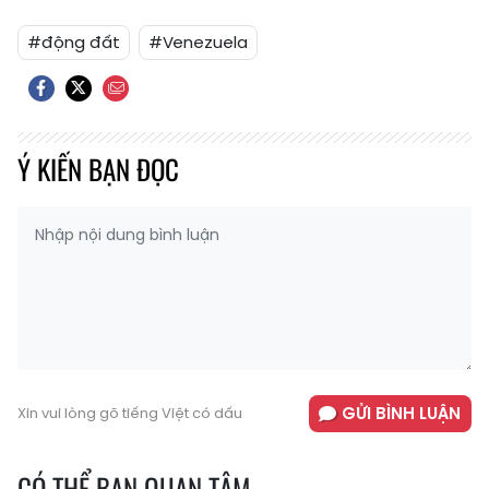
#động đất
#Venezuela
Ý KIẾN BẠN ĐỌC
GỬI BÌNH LUẬN
Xin vui lòng gõ tiếng Việt có dấu
CÓ THỂ BẠN QUAN TÂM