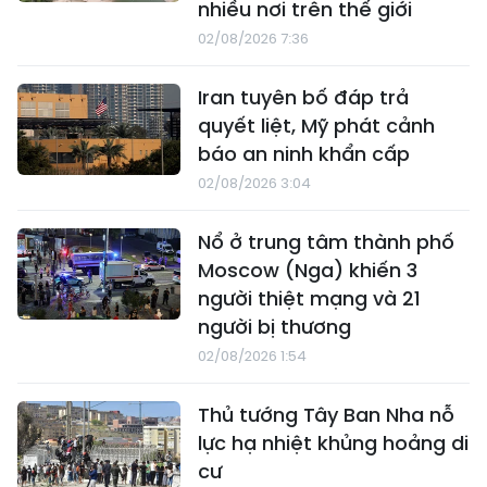
nhiều nơi trên thế giới
02/08/2026 7:36
Iran tuyên bố đáp trả
quyết liệt, Mỹ phát cảnh
báo an ninh khẩn cấp
02/08/2026 3:04
Nổ ở trung tâm thành phố
Moscow (Nga) khiến 3
người thiệt mạng và 21
người bị thương
02/08/2026 1:54
Thủ tướng Tây Ban Nha nỗ
lực hạ nhiệt khủng hoảng di
cư