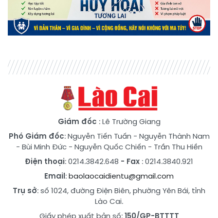
Giám đốc
: Lê Trường Giang
Phó Giám đốc
:
Nguyễn Tiến Tuấn
-
Nguyễn Thành Nam
-
Bùi Minh Đức
-
Nguyễn Quốc Chiến
-
Trần Thu Hiền
Điện thoại
: 0214.3842.648
- Fax
: 0214.3840.921
Email
:
baolaocaidientu@gmail.com
Trụ sở
: số 1024, đường Điện Biên, phường Yên Bái, tỉnh
Lào Cai.
Giấy phép xuất bản số:
150/GP-BTTTT