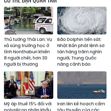
Thủ tướng Thái Lan: Vụ
Bão Dolphin tiến sát:
xả súng trường học ở
Nhật Bản phát lệnh sơ
tỉnh Nonthaburi khiến
tán hàng trăm nghìn
8 người chết, hơn 30
người, Trung Quốc
người bị thương
nâng cảnh báo
Mỹ áp thuế 15% đối với
Iran lên kế hoạch cấm
polysilicon nhập khẩu
tàu thuyền của các