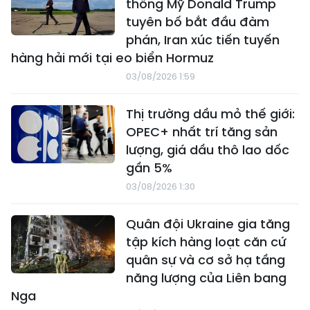
thống Mỹ Donald Trump
tuyên bố bắt đầu đàm
phán, Iran xúc tiến tuyến
hàng hải mới tại eo biển Hormuz
03/08/2026 1:59
Thị trường dầu mỏ thế giới:
OPEC+ nhất trí tăng sản
lượng, giá dầu thô lao dốc
gần 5%
03/08/2026 1:30
Quân đội Ukraine gia tăng
tập kích hàng loạt căn cứ
quân sự và cơ sở hạ tầng
năng lượng của Liên bang
Nga