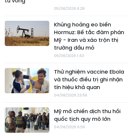
tử vong
05/08/2026 6:28
Khủng hoảng eo biển
Hormuz: Bế tắc đàm phán
Mỹ - Iran và xáo trộn thị
trường dầu mỏ
05/08/2026 1:43
Thử nghiệm vaccine Ebola
và thuốc điều trị ghi nhận
tín hiệu khả quan
04/08/2026 23:56
Mỹ mở chiến dịch thu hồi
quốc tịch quy mô lớn
04/08/2026 6:56