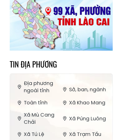
TIN ĐỊA PHƯƠNG
Địa phương
Sở, ban, ngành
ngoài tỉnh
Toàn tỉnh
Xã Khao Mang
Xã Mù Cang
Xã Púng Luông
Chải
Xã Tú Lệ
Xã Trạm Tấu