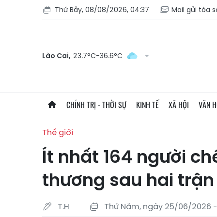
Thứ Bảy, 08/08/2026, 04:37
Mail gửi tòa 
Lào Cai,
23.7°C-36.6°C
CHÍNH TRỊ - THỜI SỰ
KINH TẾ
XÃ HỘI
VĂN 
Thế giới
Ít nhất 164 người ch
thương sau hai trận
T.H
Thứ Năm, ngày 25/06/2026 -