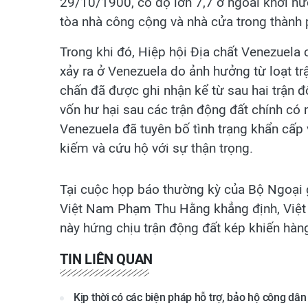
29/10/1900, có độ lớn 7,7 ở ngoài khơi nướ
tòa nhà công cộng và nhà cửa trong thành 
Trong khi đó, Hiệp hội Địa chất Venezuela
xảy ra ở Venezuela do ảnh hưởng từ loạt t
chấn đã được ghi nhận kể từ sau hai trận đ
vốn hư hại sau các trận động đất chính có
Venezuela đã tuyên bố tình trạng khẩn cấp
kiếm và cứu hộ với sự thận trọng.
Tại cuộc họp báo thường kỳ của Bộ Ngoại 
Việt Nam Phạm Thu Hằng khẳng định, Việt 
này hứng chịu trận động đất kép khiến hà
TIN LIÊN QUAN
Kịp thời có các biện pháp hỗ trợ, bảo hộ công dâ