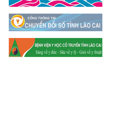
Xã Tằng Loỏng
Xã Gia Phú
Xã Mường
Xã Dền Sáng
Hum
Xã Y Tý
Xã A Mú Sung
Xã Trịnh Tường
Xã Nậm Chày
Xã Bản Xèo
Xã Bát Xát
Xã Võ Lao
Xã Khánh Yên
Xã Văn Bàn
Xã Dương Quỳ
Xã Chiềng Ken
Xã Minh Lương
Xã Nậm Chảy
Xã Bảo Yên
Xã Nghĩa Đô
Xã Thượng Hà
Xã Xuân Hòa
Xã Phúc Khánh