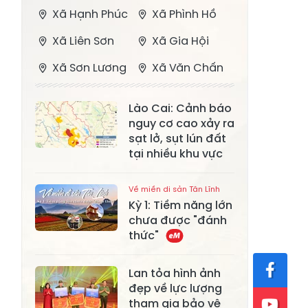
Xã Hạnh Phúc
Xã Phình Hồ
Xã Liên Sơn
Xã Gia Hội
Xã Sơn Lương
Xã Văn Chấn
Xã Thượng
Xã Chấn Thịnh
Lào Cai: Cảnh báo
Bằng La
nguy cơ cao xảy ra
Xã Phong Dụ
sạt lở, sụt lún đất
Xã Nghĩa Tâm
Hạ
tại nhiều khu vực
Xã Châu Quế
Xã Lâm Giang
Về miền di sản Tân Lĩnh
Kỳ 1: Tiềm năng lớn
Xã Đông
Xã Tân Hợp
chưa được "đánh
Cuông
thức"
Xã Mậu A
Xã Xuân Ái
Lan tỏa hình ảnh
Xã Lâm
Xã Mỏ Vàng
đẹp về lực lượng
Thượng
tham gia bảo vệ