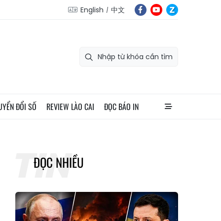
English
中文
UYỂN ĐỔI SỐ
REVIEW LÀO CAI
ĐỌC BÁO IN
ĐỌC NHIỀU