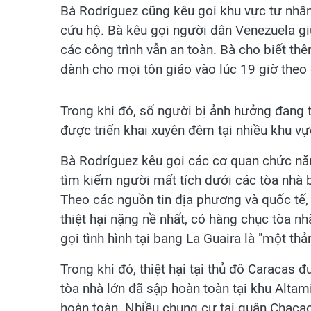
Bà Rodríguez cũng kêu gọi khu vực tư nhâ
cứu hộ. Bà kêu gọi người dân Venezuela giữ
các công trình vẫn an toàn. Bà cho biết t
dành cho mọi tôn giáo vào lúc 19 giờ theo
Trong khi đó, số người bị ảnh hưởng đang 
được triển khai xuyên đêm tại nhiều khu vự
Bà Rodríguez kêu gọi các cơ quan chức năn
tìm kiếm người mất tích dưới các tòa nhà b
Theo các nguồn tin địa phương và quốc tế,
thiệt hại nặng nề nhất, có hàng chục tòa n
gọi tình hình tại bang La Guaira là "một th
Trong khi đó, thiệt hại tại thủ đô Caracas 
tòa nhà lớn đã sập hoàn toàn tại khu Altam
hoàn toàn. Nhiều chung cư tại quận Chacao