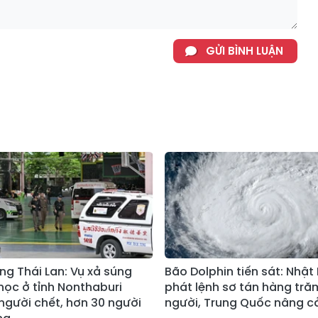
GỬI BÌNH LUẬN
ng Thái Lan: Vụ xả súng
Bão Dolphin tiến sát: Nhật
học ở tỉnh Nonthaburi
phát lệnh sơ tán hàng tră
 người chết, hơn 30 người
người, Trung Quốc nâng c