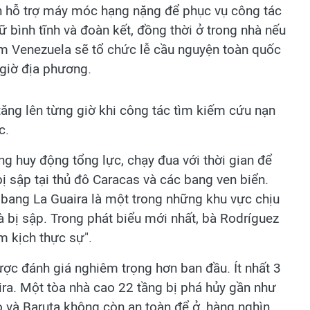
n hỗ trợ máy móc hạng nặng để phục vụ công tác
 bình tĩnh và đoàn kết, đồng thời ở trong nhà nếu
hêm Venezuela sẽ tổ chức lễ cầu nguyện toàn quốc
 giờ địa phương.
tăng lên từng giờ khi công tác tìm kiếm cứu nạn
c.
g huy động tổng lực, chạy đua với thời gian để
ị sập tại thủ đô Caracas và các bang ven biển.
 bang La Guaira là một trong những khu vực chịu
hà bị sập. Trong phát biểu mới nhất, bà Rodríguez
ảm kịch thực sự".
được đánh giá nghiêm trọng hơn ban đầu. Ít nhất 3
ira. Một tòa nhà cao 22 tầng bị phá hủy gần như
 và Baruta không còn an toàn để ở, hàng nghìn