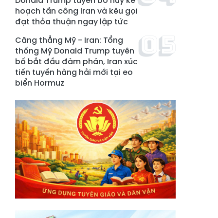
Donald Trump tuyên bố hủy kế
hoạch tấn công Iran và kêu gọi
đạt thỏa thuận ngay lập tức
Căng thẳng Mỹ - Iran: Tổng
thống Mỹ Donald Trump tuyên
bố bắt đầu đàm phán, Iran xúc
tiến tuyến hàng hải mới tại eo
biển Hormuz