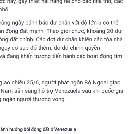
c này, gây thiệt hại nặng nề cho các nhà thờ, các
phố.
 cùng ngày cảnh báo dư chấn với độ lớn 5 có thể
rận động đất mạnh. Theo giới chức, khoảng 20 dư
ộng đất chính. Các đợt dư chấn khiến các tòa nhà
 nguy cơ sụp đổ thêm, do đó chính quyền
 và đang khẩn trương tiến hành các hoạt động tìm
giao chiều 25/6, người phát ngôn Bộ Ngoại giao
Nam sẵn sàng hỗ trợ Venezuela sau khi quốc gia
ng ngàn người thương vong.
n ảnh hưởng bởi động đất ở Venezuela