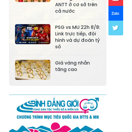
Xã Lục Yên
ANTT ở cơ sở trên
Xã Tân Lĩnh
cả nước
Xã Khánh Hòa
Xã Phúc Lợi
PSG vs MU 22h 8/8:
Xã Mường Lai
Xã Cảm Nhân
Link trực tiếp, đội
Xã Yên Thành
Xã Thác Bà
hình và dự đoán tỷ
số
Xã Yên Bình
Xã Bảo Ái
Xã Hưng
Giá vàng nhẫn
Xã Trấn Yên
Khánh
tăng cao
Xã Lương
Xã Việt Hồng
Thịnh
Xã Quy Mông
Xã Cốc San
Xã Hợp Thành
Xã Phong Hải
Xã Xuân
Xã Bảo Thắng
Quang