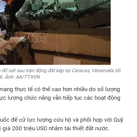
ổ nát sau trận động đất kép tại Caracas, Venezuela tối
6. Ảnh: AA/TTXVN
t mạng thực tế có thể cao hơn nhiều do số lượng
 lực lượng chức năng vẫn tiếp tục các hoạt động
uốc để cử lực lượng cứu hộ và phối hợp với Quỹ
ị giá 200 triệu USD nhằm tái thiết đất nước.