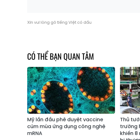
Xin vui lòng gõ tiếng Việt có dấu
CÓ THỂ BẠN QUAN TÂM
Mỹ lần đầu phê duyệt vaccine
Thủ tướ
cúm mùa ứng dụng công nghệ
trường 
mRNA
khiến 8