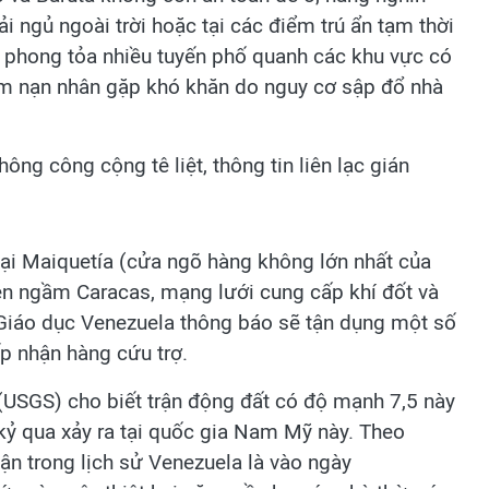
i ngủ ngoài trời hoặc tại các điểm trú ẩn tạm thời
ã phong tỏa nhiều tuyến phố quanh các khu vực có
iếm nạn nhân gặp khó khăn do nguy cơ sập đổ nhà
hông công cộng tê liệt, thông tin liên lạc gián
tại Maiquetía (cửa ngõ hàng không lớn nhất của
ện ngầm Caracas, mạng lưới cung cấp khí đốt và
Giáo dục Venezuela thông báo sẽ tận dụng một số
ếp nhận hàng cứu trợ.
(USGS) cho biết trận động đất có độ mạnh 7,5 này
 kỷ qua xảy ra tại quốc gia Nam Mỹ này. Theo
ận trong lịch sử Venezuela là vào ngày