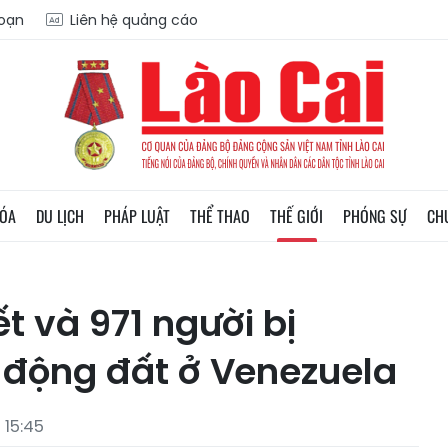
soạn
Liên hệ quảng cáo
HÓA
DU LỊCH
PHÁP LUẬT
THỂ THAO
THẾ GIỚI
PHÓNG SỰ
CH
ết và 971 người bị
 động đất ở Venezuela
 15:45