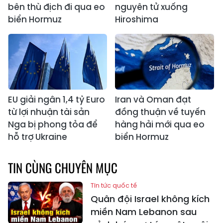
bên thù địch đi qua eo
nguyên tử xuống
biển Hormuz
Hiroshima
EU giải ngân 1,4 tỷ Euro
Iran và Oman đạt
từ lợi nhuận tài sản
đồng thuận về tuyến
Nga bị phong tỏa để
hàng hải mới qua eo
hỗ trợ Ukraine
biển Hormuz
TIN CÙNG CHUYÊN MỤC
Tin tức quốc tế
Quân đội Israel không kích
miền Nam Lebanon sau