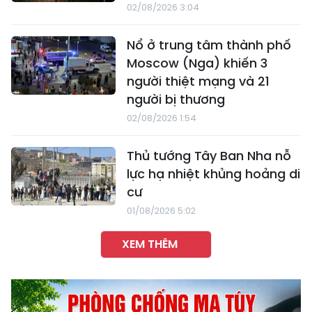
02/08/2026 3:04
Nổ ở trung tâm thành phố
Moscow (Nga) khiến 3
người thiệt mạng và 21
người bị thương
02/08/2026 1:54
Thủ tướng Tây Ban Nha nỗ
lực hạ nhiệt khủng hoảng di
cư
01/08/2026 5:02
XEM THÊM