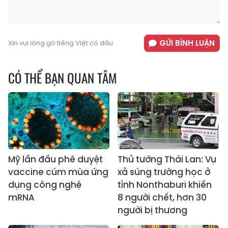
GỬI BÌNH LUẬN
Xin vui lòng gõ tiếng Việt có dấu
CÓ THỂ BẠN QUAN TÂM
Mỹ lần đầu phê duyệt
Thủ tướng Thái Lan: Vụ
vaccine cúm mùa ứng
xả súng trường học ở
dụng công nghệ
tỉnh Nonthaburi khiến
mRNA
8 người chết, hơn 30
người bị thương