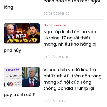
cảnh báo sơ tán một ngôi
làng
05/08/2026 18:00
Tin tức quốc tế
Nga tập kích tên lửa vào
Ukraine, 17 người thiệt
mạng, nhiều kho hàng bị
phá hủy
05/08/2026 17:15
Vì sao dịch vụ dữ liệu trả
phí Truth API trên nền tảng
mạng xã hội của Tổng
thống Donald Trump lại
gây tranh cãi?
05/08/2026 15:13