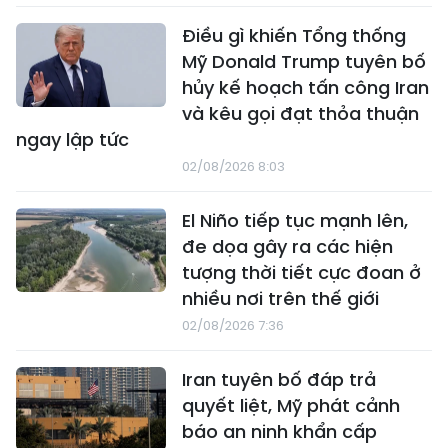
Điều gì khiến Tổng thống
Mỹ Donald Trump tuyên bố
hủy kế hoạch tấn công Iran
và kêu gọi đạt thỏa thuận
ngay lập tức
02/08/2026 8:03
El Niño tiếp tục mạnh lên,
đe dọa gây ra các hiện
tượng thời tiết cực đoan ở
nhiều nơi trên thế giới
02/08/2026 7:36
Iran tuyên bố đáp trả
quyết liệt, Mỹ phát cảnh
báo an ninh khẩn cấp