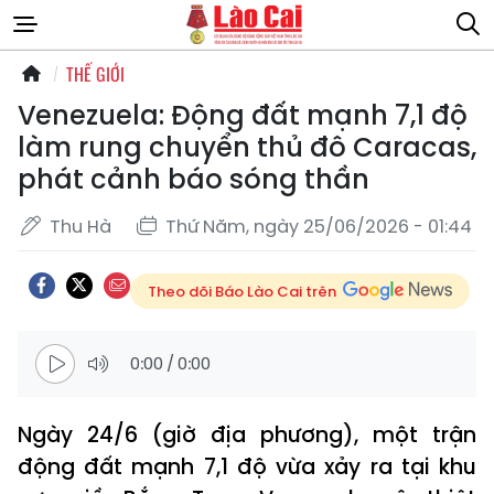
THẾ GIỚI
Venezuela: Động đất mạnh 7,1 độ
làm rung chuyển thủ đô Caracas,
phát cảnh báo sóng thần
Thu Hà
Thứ Năm, ngày 25/06/2026 - 01:44
Theo dõi Báo Lào Cai trên
0:00
/
0:00
Ngày 24/6 (giờ địa phương), một trận
động đất mạnh 7,1 độ vừa xảy ra tại khu