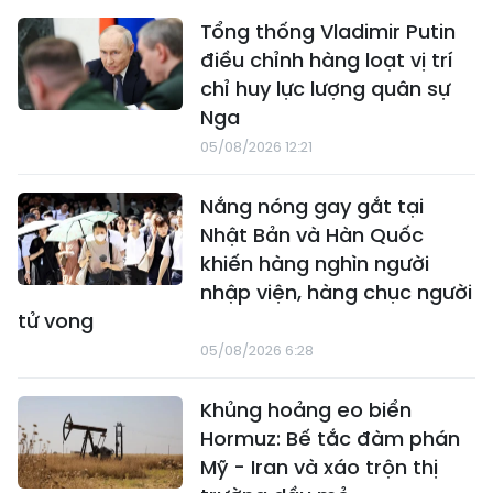
Tổng thống Vladimir Putin
điều chỉnh hàng loạt vị trí
chỉ huy lực lượng quân sự
Nga
05/08/2026 12:21
Nắng nóng gay gắt tại
Nhật Bản và Hàn Quốc
khiến hàng nghìn người
nhập viện, hàng chục người
tử vong
05/08/2026 6:28
Khủng hoảng eo biển
Hormuz: Bế tắc đàm phán
Mỹ - Iran và xáo trộn thị