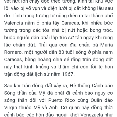
vết nứt lớn chạy dọc theo tường, kính tại khu vực
lối vào bị vỡ vụn và điện lưới bị cắt không lâu sau
đó. Tình trạng tương tự cũng diễn ra tại thành phố
Valencia nằm ở phía tây Caracas, khi nhiều bức
tường trong các tòa nhà bị nứt hoặc bong tróc,
buộc người dân phải lập tức sơ tán ngay khi rung
lắc chấm dứt. Trải qua cơn địa chấn, bà Maria
Romero, một người dân 80 tuổi sống ở phía nam
Caracas, bàng hoàng chia sẻ rằng trận động đất
này thật kinh khủng và thậm chí còn tồi tệ hơn
trận động đất lịch sử năm 1967.
Sau khi trận động đất xảy ra, Hệ thống Cảnh báo
Sóng thần của Mỹ đã phát đi cảnh báo nguy cơ
sóng thần đối với Puerto Rico cùng Quần đảo
Virgin thuộc Mỹ và Anh. Cơ quan này đồng thời
cảnh báo các hòn đảo ngoài khơi Venezuela như