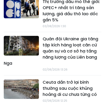
Thị trường dầu mỏ thế giới:
OPEC+ nhất trí tăng sản
lượng, giá dầu thô lao dốc
gần 5%
03/08/2026 1:30
Quân đội Ukraine gia tăng
tập kích hàng loạt căn cứ
quân sự và cơ sở hạ tầng
năng lượng của Liên bang
Nga
02/08/2026 13:26
Ceuta dần trở lại bình
thường sau cuộc khủng
hoảng di cư chưa từng có
02/08/2026 12:25