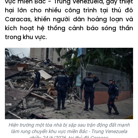
vực miền Bắc - Trung Venezuela, gây thiệt
hại lớn cho nhiều công trình tại thủ đô
Caracas, khiến người dân hoảng loạn và
kích hoạt hệ thống cảnh báo sóng thần
trong khu vực.
Hiện trường một tòa nhà bị sập sau trận động đất mạnh
làm rung chuyển khu vực miền Bắc - Trung Venezuela
chiều 24/6/2026, tại thủ đô Caracas.