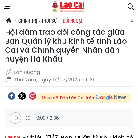
CHÍNH TRỊ - THỜI SỰ
ĐỐI NGOẠI
Hội đàm trao đổi công tác giữa
Ban Quản lý khu kinh tế tỉnh Lào
Cai và Chính quyền Nhân dân
huyện Hà Khẩu
Lan Hương
Thứ Năm, ngày 17/07/2025 - 11:25
Theo dõi Báo Lào Cai trên
0:00
/
2:36
Chiều 17/7, Ban Quản lý Khu kinh tế