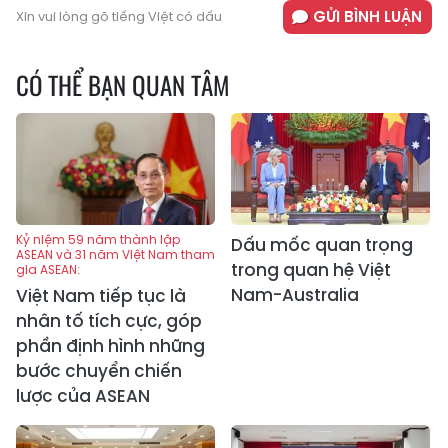
GỬI BÌNH LUẬN
Xin vui lòng gõ tiếng Việt có dấu
CÓ THỂ BẠN QUAN TÂM
Kỷ niệm 59 năm thành lập
Dấu mốc quan trọng
ASEAN và 31 năm Việt Nam tham
trong quan hệ Việt
gia ASEAN:
Nam-Australia
Việt Nam tiếp tục là
nhân tố tích cực, góp
phần định hình những
bước chuyển chiến
lược của ASEAN