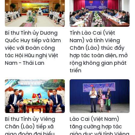
Bí thư Tỉnh ủy Dương
Tỉnh Lào Cai (Việt
Quốc Huy tiếp và làm
Nam) và tỉnh Viêng
việc với Đoàn công
Chăn (Lào) thúc đẩy
tác Hội Hữu nghị Việt
hợp tác toàn diện, mở
Nam - Thái Lan
rộng không gian phát
triển
Bí thư Tỉnh ủy Viêng
Lào Cai (Việt Nam)
Chăn (Lào) tiếp xã
tăng cường hợp tác
giao đoàn đại biểu
giáo dục với tỉnh Viêng