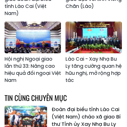
tỉnh Lào Cai (Việt
Chăn (Lào)
Nam)
Hội nghị Ngoại giao
Lào Cai - Xay Nhạ Bu
lần thứ 33: Nâng cao
Ly tăng cường quan hệ
hiệu quả đối ngoại Việt
hữu nghị, mở rộng hợp
Nam
tác
TIN CÙNG CHUYÊN MỤC
Đoàn đại biểu tỉnh Lào Cai
(Việt Nam) chào xã giao Bí
thư Tỉnh ủy Xay Nhạ Bu Ly