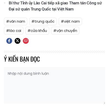
Bí thư Tỉnh ủy Lào Cai tiếp xã giao Tham tán Công sứ
Đại sứ quán Trung Quốc tại Việt Nam
#vân nam
#trung quốc
#việt nam
#lào cai
#cửa khẩu
#vận chuyển
Ý KIẾN BẠN ĐỌC