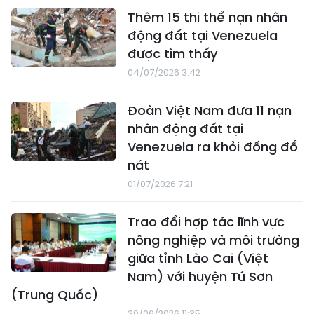
Thêm 15 thi thể nạn nhân
động đất tại Venezuela
được tìm thấy
04/07/2026 3:42
Đoàn Việt Nam đưa 11 nạn
nhân động đất tại
Venezuela ra khỏi đống đổ
nát
01/07/2026 7:21
Trao đổi hợp tác lĩnh vực
nông nghiệp và môi trường
giữa tỉnh Lào Cai (Việt
Nam) với huyện Tú Sơn
(Trung Quốc)
30/06/2026 11:35