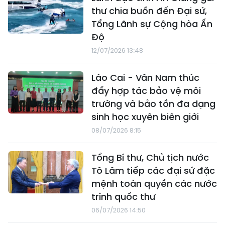
thư chia buồn đến Đại sứ,
Tổng Lãnh sự Cộng hòa Ấn
Độ
12/07/2026 13:48
Lào Cai - Vân Nam thúc
đẩy hợp tác bảo vệ môi
trường và bảo tồn đa dạng
sinh học xuyên biên giới
08/07/2026 8:15
Tổng Bí thư, Chủ tịch nước
Tô Lâm tiếp các đại sứ đặc
mệnh toàn quyền các nước
trình quốc thư
06/07/2026 14:50