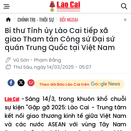
CHÍNH TRỊ - THỜI SỰ
ĐỐI NGOẠI
Bí thư Tỉnh ủy Lào Cai tiếp xã
giao Tham tán Công sứ Đại sứ
quán Trung Quốc tại Việt Nam
Vũ Sơn - Phạm Bằng
Thứ Sáu, ngày 14/03/2025 - 05:07
Theo dõi Báo Lào Cai trên
Sáng 14/3, trong khuôn khổ chuỗi
sự kiện "Gặp gỡ 2025: Lào Cai - Trung tâm
kết nối giao thương kinh tế giữa Việt Nam
và các nước ASEAN với vùng Tây Nam