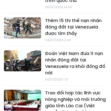
trình quốc thư
06/07/2026 14:50
Thêm 15 thi thể nạn nhân
động đất tại Venezuela
được tìm thấy
04/07/2026 3:42
Đoàn Việt Nam đưa 11 nạn
nhân động đất tại
Venezuela ra khỏi đống đổ
nát
01/07/2026 7:21
Trao đổi hợp tác lĩnh vực
nông nghiệp và môi trường
giữa tỉnh Lào Cai (Việt