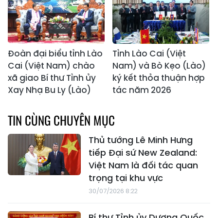
Đoàn đại biểu tỉnh Lào
Tỉnh Lào Cai (Việt
Cai (Việt Nam) chào
Nam) và Bò Kẹo (Lào)
xã giao Bí thư Tỉnh ủy
ký kết thỏa thuận hợp
Xay Nhạ Bu Ly (Lào)
tác năm 2026
TIN CÙNG CHUYÊN MỤC
Thủ tướng Lê Minh Hưng
tiếp Đại sứ New Zealand:
Việt Nam là đối tác quan
trọng tại khu vực
30/07/2026 8:22
Bí thư Tỉnh ủy Dương Quốc