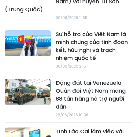
Nam) với huyện Tú Sơn
(Trung Quốc)
30/06/2026 11:35
Sự hỗ trợ của Việt Nam là
minh chứng của tình đoàn
kết, hữu nghị và trách
nhiệm quốc tế
30/06/2026 2:15
Động đất tại Venezuela:
Quân đội Việt Nam mang
88 tấn hàng hỗ trợ người
dân
28/06/2026 10:36
Tỉnh Lào Cai làm việc với