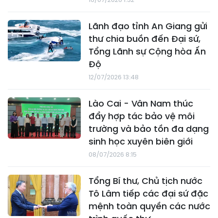
Lãnh đạo tỉnh An Giang gửi
thư chia buồn đến Đại sứ,
Tổng Lãnh sự Cộng hòa Ấn
Độ
12/07/2026 13:48
Lào Cai - Vân Nam thúc
đẩy hợp tác bảo vệ môi
trường và bảo tồn đa dạng
sinh học xuyên biên giới
08/07/2026 8:15
Tổng Bí thư, Chủ tịch nước
Tô Lâm tiếp các đại sứ đặc
mệnh toàn quyền các nước