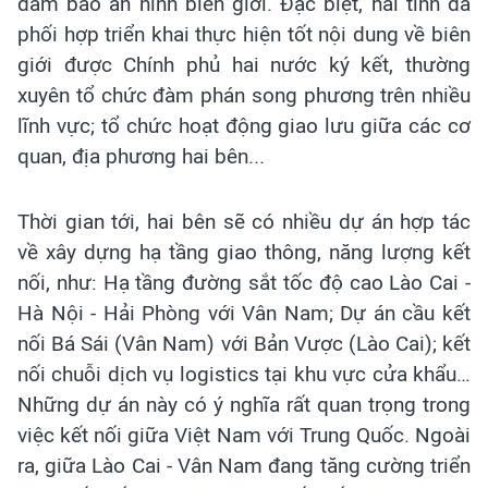
đảm bảo an ninh biên giới. Đặc biệt, hai tỉnh đã
phối hợp triển khai thực hiện tốt nội dung về biên
giới được Chính phủ hai nước ký kết, thường
xuyên tổ chức đàm phán song phương trên nhiều
lĩnh vực; tổ chức hoạt động giao lưu giữa các cơ
quan, địa phương hai bên...
Thời gian tới, hai bên sẽ có nhiều dự án hợp tác
về xây dựng hạ tầng giao thông, năng lượng kết
nối, như: Hạ tầng đường sắt tốc độ cao Lào Cai -
Hà Nội - Hải Phòng với Vân Nam; Dự án cầu kết
nối Bá Sái (Vân Nam) với Bản Vược (Lào Cai); kết
nối chuỗi dịch vụ logistics tại khu vực cửa khẩu…
Những dự án này có ý nghĩa rất quan trọng trong
việc kết nối giữa Việt Nam với Trung Quốc. Ngoài
ra, giữa Lào Cai - Vân Nam đang tăng cường triển