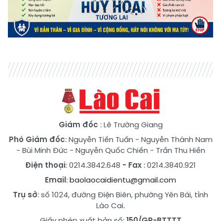
Giám đốc
: Lê Trường Giang
Phó Giám đốc
:
Nguyễn Tiến Tuấn
-
Nguyễn Thành Nam
-
Bùi Minh Đức
-
Nguyễn Quốc Chiến
-
Trần Thu Hiền
Điện thoại
: 0214.3842.648
- Fax
: 0214.3840.921
Email
:
baolaocaidientu@gmail.com
Trụ sở
: số 1024, đường Điện Biên, phường Yên Bái, tỉnh
Lào Cai.
Giấy phép xuất bản số:
150/GP-BTTTT