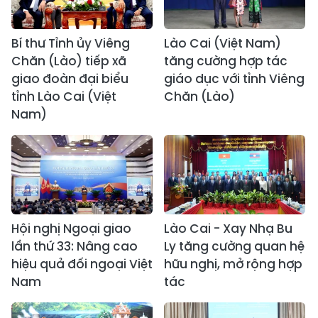
Bí thư Tỉnh ủy Viêng
Lào Cai (Việt Nam)
Chăn (Lào) tiếp xã
tăng cường hợp tác
giao đoàn đại biểu
giáo dục với tỉnh Viêng
tỉnh Lào Cai (Việt
Chăn (Lào)
Nam)
Hội nghị Ngoại giao
Lào Cai - Xay Nhạ Bu
lần thứ 33: Nâng cao
Ly tăng cường quan hệ
hiệu quả đối ngoại Việt
hữu nghị, mở rộng hợp
Nam
tác