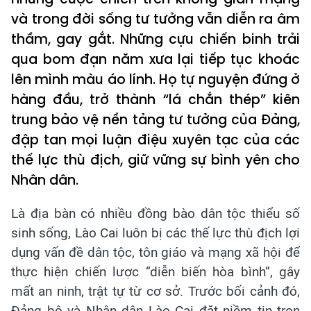
và trong đời sống tư tưởng vẫn diễn ra âm
thầm, gay gắt. Những cựu chiến binh trải
qua bom đạn năm xưa lại tiếp tục khoác
lên mình màu áo lính. Họ tự nguyện đứng ở
hàng đầu, trở thành “lá chắn thép” kiên
trung bảo vệ nền tảng tư tưởng của Đảng,
đập tan mọi luận điệu xuyên tạc của các
thế lực thù địch, giữ vững sự bình yên cho
Nhân dân.
Là địa bàn có nhiều đồng bào dân tộc thiểu số
sinh sống, Lào Cai luôn bị các thế lực thù địch lợi
dụng vấn đề dân tộc, tôn giáo và mạng xã hội để
thực hiện chiến lược “diễn biến hòa bình”, gây
mất an ninh, trật tự từ cơ sở. Trước bối cảnh đó,
Đảng bộ và Nhân dân Lào Cai đặt niềm tin trọn