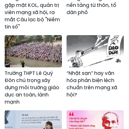
gặp mặt KOL, quản trị
nền tảng từ thôn, tổ
viên mạng xã hội, ra
dân phố
mắt Câu lạc bộ "Niềm
tin số"
Trường THPT Lê Quý
“Nhặt sạn” hay văn
Đôn chú trọng xây
hóa phản biện lệch
dựng môi trường giáo
chuẩn trên mạng xã
dục an toàn, lành
hội?
mạnh