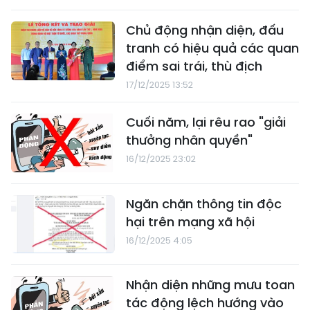
Chủ động nhận diện, đấu
tranh có hiệu quả các quan
điểm sai trái, thù địch
17/12/2025 13:52
Cuối năm, lại rêu rao "giải
thưởng nhân quyền"
16/12/2025 23:02
Ngăn chặn thông tin độc
hại trên mạng xã hội
16/12/2025 4:05
Nhận diện những mưu toan
tác động lệch hướng vào