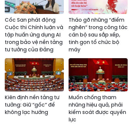
Cốc San phát động
Tháo gỡ những “điểm
Cuộc thi Chính luận và
nghẽn” trong công tác
tập huấn ứng dụng AI
cán bộ sau sắp xếp,
trong bảo vệ nền tảng
tinh gọn tổ chức bộ
tư tưởng của Đảng
máy
Kiên định nền tảng tư
Muốn chống tham
tưởng: Giữ “gốc” để
nhũng hiệu quả, phải
không lạc hướng
kiểm soát được quyền
lực