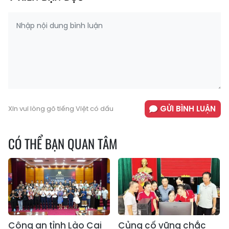
GỬI BÌNH LUẬN
Xin vui lòng gõ tiếng Việt có dấu
CÓ THỂ BẠN QUAN TÂM
Công an tỉnh Lào Cai
Củng cố vững chắc