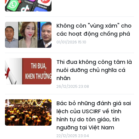
Không còn "vùng xám" cho
các hoạt động chống phá
01/01/2026 15:10
Thi đua không công tâm là
nuôi dưỡng chủ nghĩa cá
nhân
26/12/2025 23:08
Bác bỏ những đánh giá sai
lệch của USCIRF về tình
hình tự do tôn giáo, tín
ngưỡng tại Việt Nam
22/12/2025 23:04