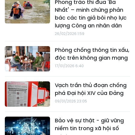
Phong trào thi đua 'Ba
Nhất' – minh chứng phản
bác các tin giả bôi nhọ lực
lượng Công an nhân dân
26/02/2026 1:59
Phòng chống thông tin xấu,
độc trên không gian mạng
17/01/2026 6:40
Vạch trần thủ đoạn chống
phá Đại hội XIV của Đảng
09/01/2026 23:05
Bảo vệ sự thật - giữ vững
niềm tin trong xã hội số