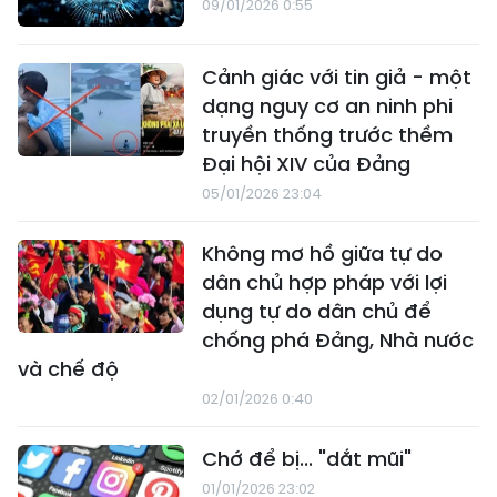
09/01/2026 0:55
Cảnh giác với tin giả - một
dạng nguy cơ an ninh phi
truyền thống trước thềm
Đại hội XIV của Đảng
05/01/2026 23:04
Không mơ hồ giữa tự do
dân chủ hợp pháp với lợi
dụng tự do dân chủ để
chống phá Đảng, Nhà nước
và chế độ
02/01/2026 0:40
Chớ để bị... "dắt mũi"
01/01/2026 23:02