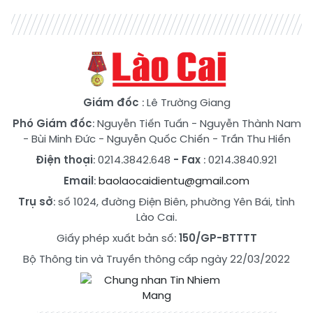
Giám đốc
: Lê Trường Giang
Phó Giám đốc
:
Nguyễn Tiến Tuấn
-
Nguyễn Thành Nam
-
Bùi Minh Đức
-
Nguyễn Quốc Chiến
-
Trần Thu Hiền
Điện thoại
: 0214.3842.648
- Fax
: 0214.3840.921
Email
:
baolaocaidientu@gmail.com
Trụ sở
: số 1024, đường Điện Biên, phường Yên Bái, tỉnh
Lào Cai.
Giấy phép xuất bản số:
150/GP-BTTTT
Bộ Thông tin và Truyền thông cấp ngày 22/03/2022