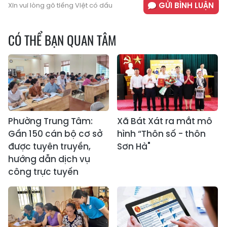
GỬI BÌNH LUẬN
Xin vui lòng gõ tiếng Việt có dấu
CÓ THỂ BẠN QUAN TÂM
Phường Trung Tâm:
Xã Bát Xát ra mắt mô
Gần 150 cán bộ cơ sở
hình “Thôn số - thôn
được tuyên truyền,
Sơn Hà"
hướng dẫn dịch vụ
công trực tuyến