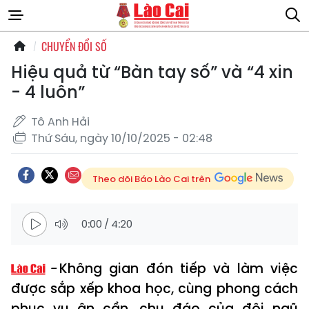
CHUYỂN ĐỔI SỐ
Hiệu quả từ “Bàn tay số” và “4 xin
- 4 luôn”
Tô Anh Hải
Thứ Sáu, ngày 10/10/2025 - 02:48
Theo dõi Báo Lào Cai trên
0:00
/
4:20
Không gian đón tiếp và làm việc
được sắp xếp khoa học, cùng phong cách
phục vụ ân cần, chu đáo của đội ngũ