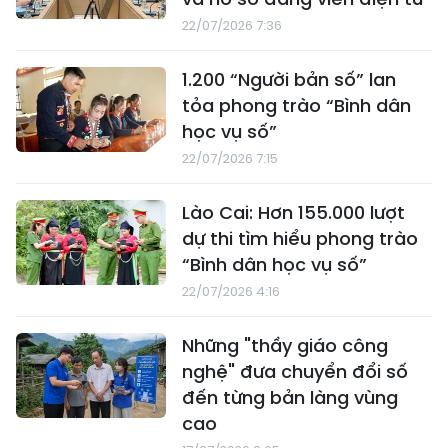
22/07/2026 7:36
1.200 “Người bản số” lan
tỏa phong trào “Bình dân
học vụ số”
22/07/2026 7:15
Lào Cai: Hơn 155.000 lượt
dự thi tìm hiểu phong trào
“Bình dân học vụ số”
22/07/2026 4:16
Những "thầy giáo công
nghệ" đưa chuyển đổi số
đến từng bản làng vùng
cao