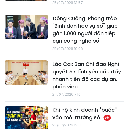
25/07/2026 13:57
Đông Cuông: Phong trào
"Bình dân học vụ số" giúp
gần 1.000 người dân tiếp
cận công nghệ số
25/07/2026 10:06
Lào Cai: Ban Chỉ đạo Nghị
quyết 57 tỉnh yêu cầu đẩy
nhanh tiến độ các dự án,
phần việc
24/07/2026 7:10
Khi hộ kinh doanh "bước"
vào môi trường số
23/07/2026 13:11