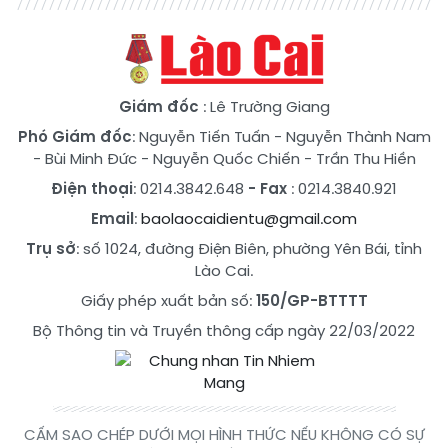
Giám đốc
: Lê Trường Giang
Phó Giám đốc
:
Nguyễn Tiến Tuấn
-
Nguyễn Thành Nam
-
Bùi Minh Đức
-
Nguyễn Quốc Chiến
-
Trần Thu Hiền
Điện thoại
: 0214.3842.648
- Fax
: 0214.3840.921
Email
:
baolaocaidientu@gmail.com
Trụ sở
: số 1024, đường Điện Biên, phường Yên Bái, tỉnh
Lào Cai.
Giấy phép xuất bản số:
150/GP-BTTTT
Bộ Thông tin và Truyền thông cấp ngày 22/03/2022
CẤM SAO CHÉP DƯỚI MỌI HÌNH THỨC NẾU KHÔNG CÓ SỰ