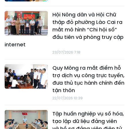
Hội Nông dân và Hội Chữ
thập đỏ phường Lào Cai ra
mắt mô hình “Chi hội số”
đầu tiên và phòng truy cập
internet
23/07/2026 7:18
Quy Mông ra mắt điểm hỗ
trợ dịch vụ công trực tuyến,
đưa thủ tục hành chính đến
tận thôn
22/07/2026 10:39
Tập huấn nghiệp vụ số hóa,
tạo lập dữ liệu đảng viên
và hồ sơ đảng viên điện tử