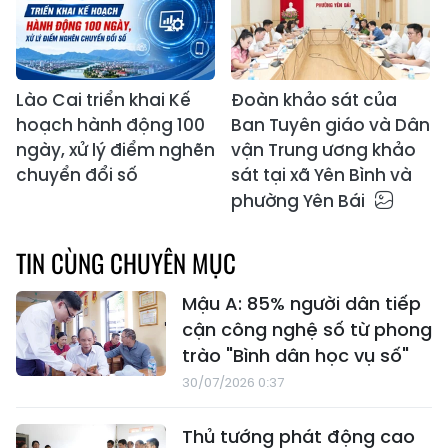
Lào Cai triển khai Kế
Đoàn khảo sát của
hoạch hành động 100
Ban Tuyên giáo và Dân
ngày, xử lý điểm nghẽn
vận Trung ương khảo
chuyển đổi số
sát tại xã Yên Bình và
phường Yên Bái
TIN CÙNG CHUYÊN MỤC
Mậu A: 85% người dân tiếp
cận công nghệ số từ phong
trào "Bình dân học vụ số"
30/07/2026 0:37
Thủ tướng phát động cao