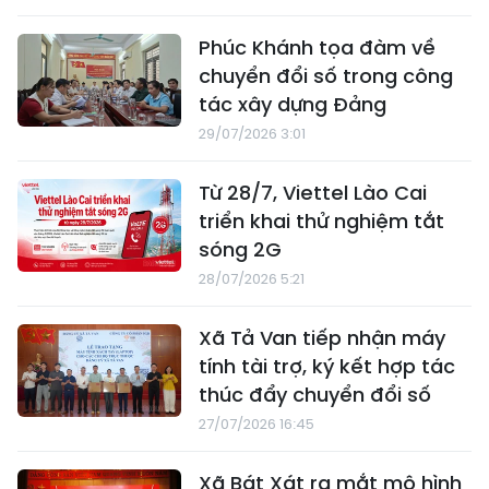
Phúc Khánh tọa đàm về
chuyển đổi số trong công
tác xây dựng Đảng
29/07/2026 3:01
Từ 28/7, Viettel Lào Cai
triển khai thử nghiệm tắt
sóng 2G
28/07/2026 5:21
Xã Tả Van tiếp nhận máy
tính tài trợ, ký kết hợp tác
thúc đẩy chuyển đổi số
27/07/2026 16:45
Xã Bát Xát ra mắt mô hình