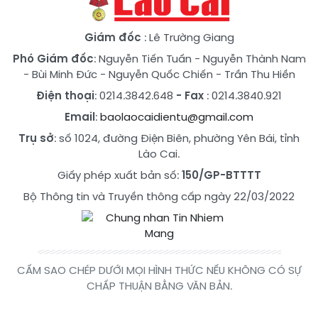
Giám đốc
: Lê Trường Giang
Phó Giám đốc
:
Nguyễn Tiến Tuấn
-
Nguyễn Thành Nam
-
Bùi Minh Đức
-
Nguyễn Quốc Chiến
-
Trần Thu Hiền
Điện thoại
: 0214.3842.648
- Fax
: 0214.3840.921
Email
:
baolaocaidientu@gmail.com
Trụ sở
: số 1024, đường Điện Biên, phường Yên Bái, tỉnh
Lào Cai.
Giấy phép xuất bản số:
150/GP-BTTTT
Bộ Thông tin và Truyền thông cấp ngày 22/03/2022
CẤM SAO CHÉP DƯỚI MỌI HÌNH THỨC NẾU KHÔNG CÓ SỰ
CHẤP THUẬN BẰNG VĂN BẢN.