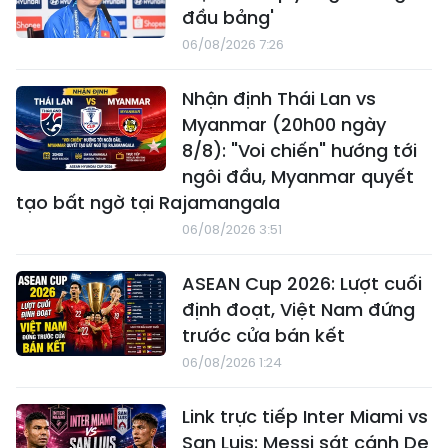
đầu bảng'
06/08/2026 7:26
Nhận định Thái Lan vs
Myanmar (20h00 ngày
8/8): "Voi chiến" hướng tới
ngôi đầu, Myanmar quyết
tạo bất ngờ tại Rajamangala
06/08/2026 3:51
ASEAN Cup 2026: Lượt cuối
định đoạt, Việt Nam đứng
trước cửa bán kết
06/08/2026 1:24
Link trực tiếp Inter Miami vs
San Luis: Messi sát cánh De