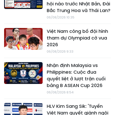
hội nào trước Nhật Bản, Đài
Bắc Trung Hoa và Thái Lan?
06/08/2026 10:35
Việt Nam công bố đội hình
tham dự Olympiad cờ vua
2026
06/08/2026 9:33
Nhận định Malaysia vs
Philippines: Cuộc đua
quyết liệt ở lượt trận cuối
bảng B ASEAN Cup 2026
06/08/2026 8:54
HLV Kim Sang Sik: 'Tuyển
Việt Nam quyết giành ngôi