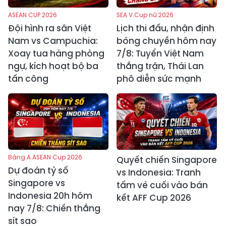
ASEAN CUP 2026
SEA V.Cup nữ 2026
Đội hình ra sân Việt
Lịch thi đấu, nhận định
Nam vs Campuchia:
bóng chuyền hôm nay
Xoay tua hàng phòng
7/8: Tuyển Việt Nam
ngự, kích hoạt bộ ba
thắng trận, Thái Lan
tấn công
phô diễn sức mạnh
Bảng A ASEAN Cup 2026
Quyết chiến Singapore
Dự đoán tỷ số
vs Indonesia: Tranh
Singapore vs
tấm vé cuối vào bán
Indonesia 20h hôm
kết AFF Cup 2026
nay 7/8: Chiến thắng
sít sao