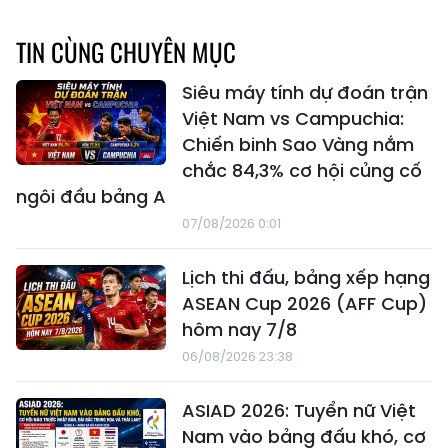
TIN CÙNG CHUYÊN MỤC
Siêu máy tính dự đoán trận
Việt Nam vs Campuchia:
Chiến binh Sao Vàng nắm
chắc 84,3% cơ hội củng cố
ngôi đầu bảng A
07/08/2026 0:01
Lịch thi đấu, bảng xếp hạng
ASEAN Cup 2026 (AFF Cup)
hôm nay 7/8
06/08/2026 23:38
ASIAD 2026: Tuyển nữ Việt
Nam vào bảng đấu khó, cơ