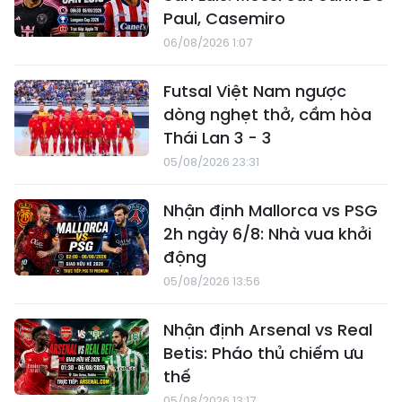
Paul, Casemiro
06/08/2026 1:07
Futsal Việt Nam ngược
dòng nghẹt thở, cầm hòa
Thái Lan 3 - 3
05/08/2026 23:31
Nhận định Mallorca vs PSG
2h ngày 6/8: Nhà vua khởi
động
05/08/2026 13:56
Nhận định Arsenal vs Real
Betis: Pháo thủ chiếm ưu
thế
05/08/2026 13:17