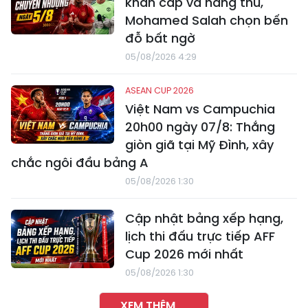
khẩn cấp vá hàng thủ,
Mohamed Salah chọn bến
đỗ bất ngờ
05/08/2026 4:29
ASEAN CUP 2026
Việt Nam vs Campuchia
20h00 ngày 07/8: Thắng
giòn giã tại Mỹ Đình, xây
chắc ngôi đầu bảng A
05/08/2026 1:30
Cập nhật bảng xếp hạng,
lịch thi đấu trực tiếp AFF
Cup 2026 mới nhất
05/08/2026 1:30
XEM THÊM