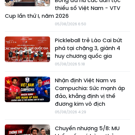
Bóng đá nữ các dân tộc
thiểu số Việt Nam - VTV
Cup lần thứ I, năm 2026
05/08/2026 6:50
Pickleball trẻ Lào Cai bứt
phá tại chặng 3, giành 4
huy chương quốc gia
05/08/2026 5:18
Nhận định Việt Nam vs
Campuchia: Sức mạnh áp
đảo, khẳng định vị thế
đương kim vô địch
05/08/2026 4:29
Chuyển nhượng 5/8: MU