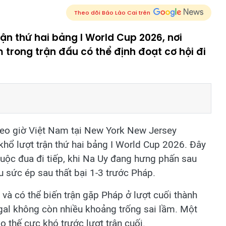
Theo dõi Báo Lào Cai trên
ận thứ hai bảng I World Cup 2026, nơi
trong trận đấu có thể định đoạt cơ hội đi
eo giờ Việt Nam tại New York New Jersey
khổ lượt trận thứ hai bảng I World Cup 2026. Đây
cuộc đua đi tiếp, khi Na Uy đang hưng phấn sau
u sức ép sau thất bại 1-3 trước Pháp.
 và có thể biến trận gặp Pháp ở lượt cuối thành
gal không còn nhiều khoảng trống sai lầm. Một
ào thế cực khó trước lượt trận cuối.