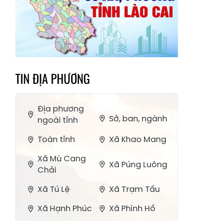
TIN ĐỊA PHƯƠNG
Địa phương
Sở, ban, ngành
ngoài tỉnh
Toàn tỉnh
Xã Khao Mang
Xã Mù Cang
Xã Púng Luông
Chải
Xã Tú Lệ
Xã Trạm Tấu
Xã Hạnh Phúc
Xã Phình Hồ