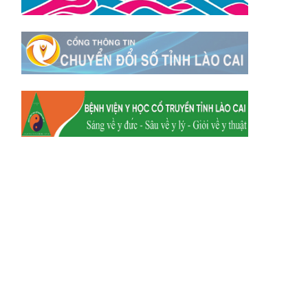
Xã Mường
Xã Dền Sáng
Hum
Xã Y Tý
Xã A Mú Sung
Xã Trịnh Tường
Xã Nậm Chày
Xã Bản Xèo
Xã Bát Xát
Xã Võ Lao
Xã Khánh Yên
Xã Văn Bàn
Xã Dương Quỳ
Xã Chiềng Ken
Xã Minh Lương
Xã Nậm Chảy
Xã Bảo Yên
Xã Nghĩa Đô
Xã Thượng Hà
Xã Xuân Hòa
Xã Phúc Khánh
Xã Bảo Hà
Xã Mường Bo