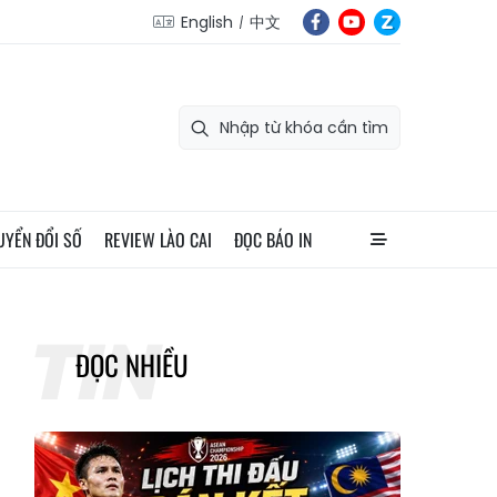
English
中文
UYỂN ĐỔI SỐ
REVIEW LÀO CAI
ĐỌC BÁO IN
ĐỌC NHIỀU