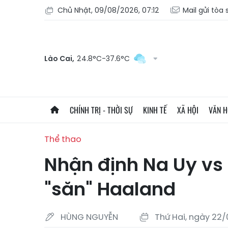
Chủ Nhật, 09/08/2026, 07:12
Mail gửi tòa
Lào Cai,
24.8°C-37.6°C
CHÍNH TRỊ - THỜI SỰ
KINH TẾ
XÃ HỘI
VĂN 
Thể thao
Nhận định Na Uy vs 
"săn" Haaland
HÙNG NGUYỄN
Thứ Hai, ngày 22/