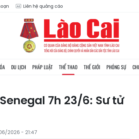
 soạn
Liên hệ quảng cáo
HÓA
DU LỊCH
PHÁP LUẬT
THỂ THAO
THẾ GIỚI
PHÓNG SỰ
CH
Senegal 7h 23/6: Sư tử
06/2026 - 21:47