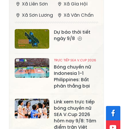
Xã Liên Sơn
Xã Gia Hội
Xã Sơn Lương
Xã Văn Chấn
Xã Thượng
Xã Chấn Thịnh
Dự báo thời tiết
Bằng La
ngày 9/8
Xã Phong Dụ
Xã Nghĩa Tâm
Hạ
TRỰC TIẾP SEA V.CUP 2026
Xã Châu Quế
Xã Lâm Giang
Bóng chuyền nữ
Xã Đông
Indonesia 1-1
Xã Tân Hợp
Philippines: Bất
Cuông
phân thắng bại
Xã Mậu A
Xã Xuân Ái
Link xem trực tiếp
Xã Lâm
Xã Mỏ Vàng
bóng chuyền nữ
Thượng
SEA V.Cup 2026
Xã Lục Yên
Xã Tân Lĩnh
hôm nay 9/8: Tâm
điểm trận Việt