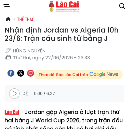
THỂ THAO
Nhận định Jordan vs Algeria 10h
23/6: Trận cầu sinh tử bảng J
HÙNG NGUYỄN
Thứ Hai, ngày 22/06/2026 - 23:33
Theo dõi Báo Lào Cai trên
0:00
/
6:27
Jordan gặp Algeria ở lượt trận thứ
hai bảng J World Cup 2026, trong trận đấu
có tính chất sống còn khi cả hai đội đều