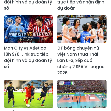
đội hình và dự đoán tỷ
trực tiếp và nhận định
số
dự đoán
Man City vs Atletico
ĐT bóng chuyền nữ
18h 9/8: Link trực tiếp,
Việt Nam thua Thái
đội hình và dự đoán tỷ
Lan 0-3, xếp cuối
số
chặng 2 SEA V.League
2026