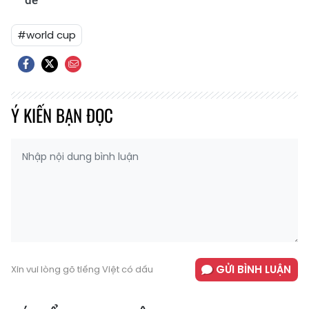
dễ
#world cup
Ý KIẾN BẠN ĐỌC
GỬI BÌNH LUẬN
Xin vui lòng gõ tiếng Việt có dấu