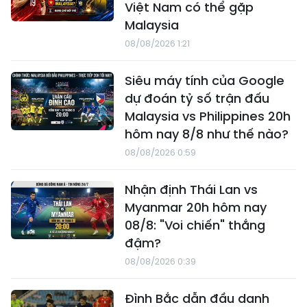
Việt Nam có thể gặp
Malaysia
08/08/2026 1:21
Siêu máy tính của Google
dự đoán tỷ số trận đấu
Malaysia vs Philippines 20h
hôm nay 8/8 như thế nào?
08/08/2026 0:59
Nhận định Thái Lan vs
Myanmar 20h hôm nay
08/8: "Voi chiến" thắng
đậm?
08/08/2026 0:39
Đình Bắc dẫn đầu danh