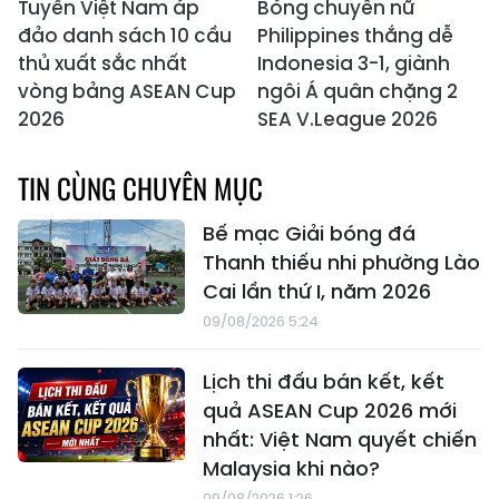
Tuyển Việt Nam áp
Bóng chuyền nữ
đảo danh sách 10 cầu
Philippines thắng dễ
thủ xuất sắc nhất
Indonesia 3-1, giành
vòng bảng ASEAN Cup
ngôi Á quân chặng 2
2026
SEA V.League 2026
TIN CÙNG CHUYÊN MỤC
Bế mạc Giải bóng đá
Thanh thiếu nhi phường Lào
Cai lần thứ I, năm 2026
09/08/2026 5:24
Lịch thi đấu bán kết, kết
quả ASEAN Cup 2026 mới
nhất: Việt Nam quyết chiến
Malaysia khi nào?
09/08/2026 1:26