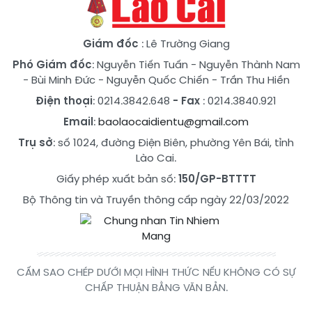
Giám đốc
: Lê Trường Giang
Phó Giám đốc
:
Nguyễn Tiến Tuấn
-
Nguyễn Thành Nam
-
Bùi Minh Đức
-
Nguyễn Quốc Chiến
-
Trần Thu Hiền
Điện thoại
: 0214.3842.648
- Fax
: 0214.3840.921
Email
:
baolaocaidientu@gmail.com
Trụ sở
: số 1024, đường Điện Biên, phường Yên Bái, tỉnh
Lào Cai.
Giấy phép xuất bản số:
150/GP-BTTTT
Bộ Thông tin và Truyền thông cấp ngày 22/03/2022
CẤM SAO CHÉP DƯỚI MỌI HÌNH THỨC NẾU KHÔNG CÓ SỰ
CHẤP THUẬN BẰNG VĂN BẢN.