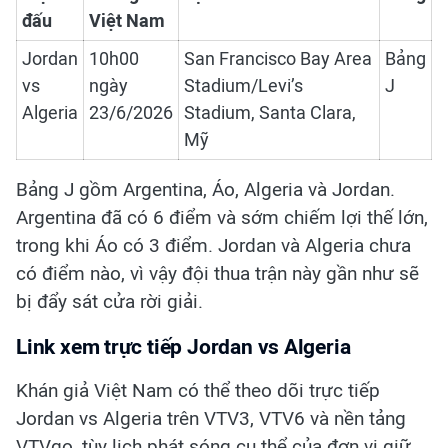
đấu
Việt Nam
Jordan
10h00
San Francisco Bay Area
Bảng
vs
ngày
Stadium/Levi’s
J
Algeria
23/6/2026
Stadium, Santa Clara,
Mỹ
Bảng J gồm Argentina, Áo, Algeria và Jordan.
Argentina đã có 6 điểm và sớm chiếm lợi thế lớn,
trong khi Áo có 3 điểm. Jordan và Algeria chưa
có điểm nào, vì vậy đội thua trận này gần như sẽ
bị đẩy sát cửa rời giải.
Link xem trực tiếp Jordan vs Algeria
Khán giả Việt Nam có thể theo dõi trực tiếp
Jordan vs Algeria trên VTV3, VTV6 và nền tảng
VTVgo, tùy lịch phát sóng cụ thể của đơn vị giữ