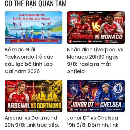
CÓ THỂ BẠN QUAN TÂM
Bế mạc Giải
Nhận định Liverpool vs
Taekwondo trẻ các
Monaco 20h30 ngày
câu lạc bộ tỉnh Lào
9/8: Iraola ra mắt
Cai năm 2026
Anfield
Arsenal vs Dortmund
Johor DT vs Chelsea
20h 9/8: Link trực tiếp,
19h 9/8: Đội hình, link