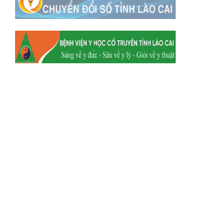
Xã Y Tý
Xã A Mú Sung
Xã Trịnh Tường
Xã Nậm Chày
Xã Bản Xèo
Xã Bát Xát
Xã Võ Lao
Xã Khánh Yên
Xã Văn Bàn
Xã Dương Quỳ
Xã Chiềng Ken
Xã Minh Lương
Xã Nậm Chảy
Xã Bảo Yên
Xã Nghĩa Đô
Xã Thượng Hà
Xã Xuân Hòa
Xã Phúc Khánh
Xã Bảo Hà
Xã Mường Bo
Xã Bản Hồ
Xã Tả Van