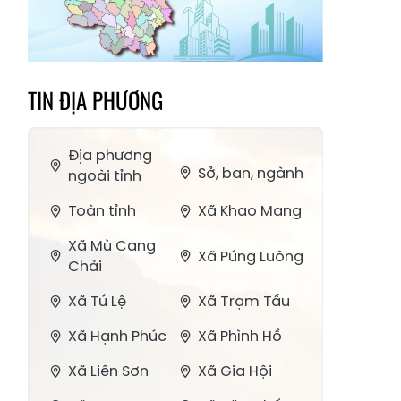
TIN ĐỊA PHƯƠNG
Địa phương
Sở, ban, ngành
ngoài tỉnh
Toàn tỉnh
Xã Khao Mang
Xã Mù Cang
Xã Púng Luông
Chải
Xã Tú Lệ
Xã Trạm Tấu
Xã Hạnh Phúc
Xã Phình Hồ
Xã Liên Sơn
Xã Gia Hội