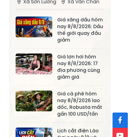
Xã Sơn Lương
Xã Văn Chấn
Xã Thượng
Xã Chấn Thịnh
Giá xăng dầu hôm
Bằng La
nay 8/8/2026: Dầu
Xã Phong Dụ
thế giới quay đầu
Xã Nghĩa Tâm
Hạ
giảm
Xã Châu Quế
Xã Lâm Giang
Giá lợn hơi hôm
Xã Đông
nay 8/8/2026: 17
Xã Tân Hợp
địa phương cùng
Cuông
giảm giá
Xã Mậu A
Xã Xuân Ái
Giá cà phê hôm
Xã Lâm
Xã Mỏ Vàng
nay 8/8/2026 lao
Thượng
dốc, Robusta mất
Xã Lục Yên
Xã Tân Lĩnh
gần 100 USD/tấn
Xã Khánh Hòa
Xã Phúc Lợi
Lịch cắt điện Lào