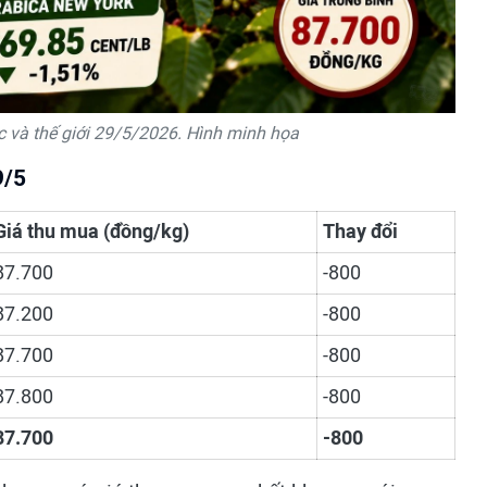
c và thế giới 29/5/2026. Hình minh họa
9/5
Giá thu mua (đồng/kg)
Thay đổi
87.700
-800
87.200
-800
87.700
-800
87.800
-800
87.700
-800