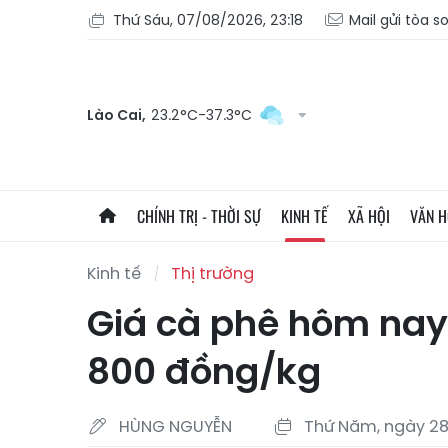
Thứ Sáu, 07/08/2026, 23:18
Mail gửi tòa s
Lào Cai,
23.2°C-37.3°C
CHÍNH TRỊ - THỜI SỰ
KINH TẾ
XÃ HỘI
VĂN 
Kinh tế
Thị trường
Giá cà phê hôm na
800 đồng/kg
HÙNG NGUYỄN
Thứ Năm, ngày 28