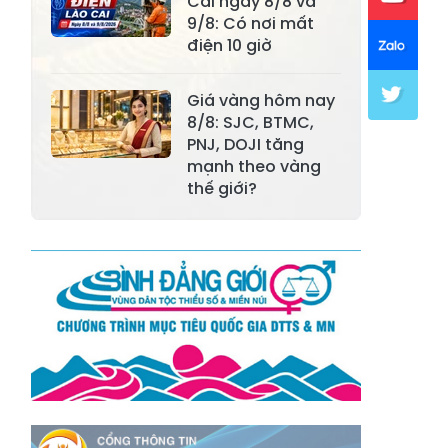
Xã Mường Lai
Xã Cảm Nhân
Cai ngày 8/8 và
9/8: Có nơi mất
Xã Yên Thành
Xã Thác Bà
điện 10 giờ
Xã Yên Bình
Xã Bảo Ái
Giá vàng hôm nay
Xã Hưng
8/8: SJC, BTMC,
Xã Trấn Yên
Khánh
PNJ, DOJI tăng
mạnh theo vàng
Xã Lương
thế giới?
Xã Việt Hồng
Thịnh
Xã Quy Mông
Xã Cốc San
Xã Hợp Thành
Xã Phong Hải
Xã Xuân
Xã Bảo Thắng
Quang
Xã Tằng Loỏng
Xã Gia Phú
Xã Mường
Xã Dền Sáng
Hum