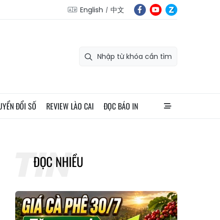
English
中文
UYỂN ĐỔI SỐ
REVIEW LÀO CAI
ĐỌC BÁO IN
ĐỌC NHIỀU