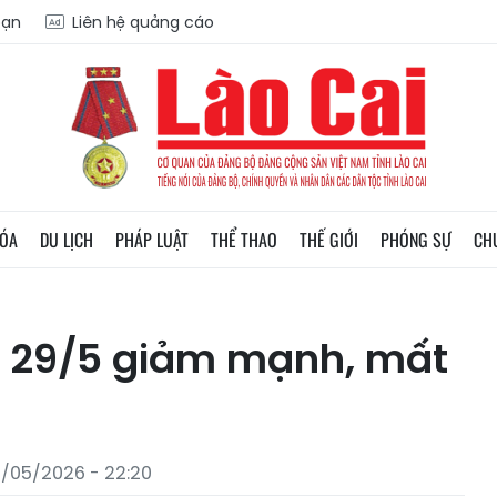
oạn
Liên hệ quảng cáo
HÓA
DU LỊCH
PHÁP LUẬT
THỂ THAO
THẾ GIỚI
PHÓNG SỰ
CH
y 29/5 giảm mạnh, mất
/05/2026 - 22:20