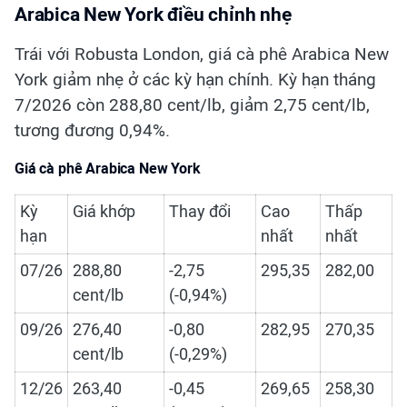
Arabica New York điều chỉnh nhẹ
Trái với Robusta London, giá cà phê Arabica New
York giảm nhẹ ở các kỳ hạn chính. Kỳ hạn tháng
7/2026 còn 288,80 cent/lb, giảm 2,75 cent/lb,
tương đương 0,94%.
Giá cà phê Arabica New York
Kỳ
Giá khớp
Thay đổi
Cao
Thấp
hạn
nhất
nhất
07/26
288,80
-2,75
295,35
282,00
cent/lb
(-0,94%)
09/26
276,40
-0,80
282,95
270,35
cent/lb
(-0,29%)
12/26
263,40
-0,45
269,65
258,30