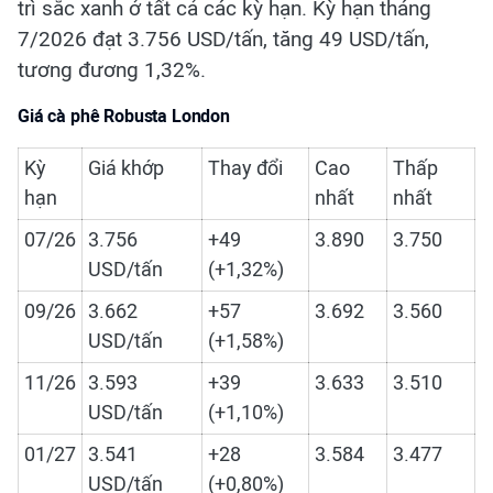
trì sắc xanh ở tất cả các kỳ hạn. Kỳ hạn tháng
7/2026 đạt 3.756 USD/tấn, tăng 49 USD/tấn,
tương đương 1,32%.
Giá cà phê Robusta London
Kỳ
Giá khớp
Thay đổi
Cao
Thấp
hạn
nhất
nhất
07/26
3.756
+49
3.890
3.750
USD/tấn
(+1,32%)
09/26
3.662
+57
3.692
3.560
USD/tấn
(+1,58%)
11/26
3.593
+39
3.633
3.510
USD/tấn
(+1,10%)
01/27
3.541
+28
3.584
3.477
USD/tấn
(+0,80%)