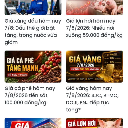
Giá xăng dầu hôm nay
Giá lợn hơi hôm nay
7/8: Dầu thế giới bật
7/8/2026: Nhiều nơi
tăng, trong nước vừa
xuống 59.000 đồng/kg
giảm
Giá cà phê hôm nay
Giá vàng hôm nay
7/8/2026 tiến sát
7/8/2026: SJC, BTMC,
100.000 đồng/kg
DOJI, PNJ tiếp tục
tăng?