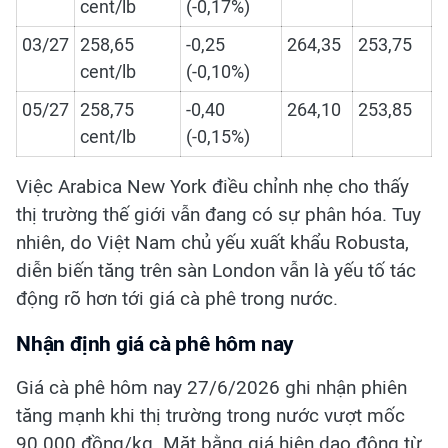
cent/lb
(-0,17%)
03/27
258,65
-0,25
264,35
253,75
cent/lb
(-0,10%)
05/27
258,75
-0,40
264,10
253,85
cent/lb
(-0,15%)
Việc Arabica New York điều chỉnh nhẹ cho thấy
thị trường thế giới vẫn đang có sự phân hóa. Tuy
nhiên, do Việt Nam chủ yếu xuất khẩu Robusta,
diễn biến tăng trên sàn London vẫn là yếu tố tác
động rõ hơn tới giá cà phê trong nước.
Nhận định giá cà phê hôm nay
Giá cà phê hôm nay 27/6/2026 ghi nhận phiên
tăng mạnh khi thị trường trong nước vượt mốc
90.000 đồng/kg. Mặt bằng giá hiện dao động từ