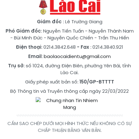
Giám đốc
: Lê Trường Giang
Phó Giám đốc
:
Nguyễn Tiến Tuấn
-
Nguyễn Thành Nam
-
Bùi Minh Đức
-
Nguyễn Quốc Chiến
-
Trần Thu Hiền
Điện thoại
: 0214.3842.648
- Fax
: 0214.3840.921
Email
:
baolaocaidientu@gmail.com
Trụ sở
: số 1024, đường Điện Biên, phường Yên Bái, tỉnh
Lào Cai.
Giấy phép xuất bản số:
150/GP-BTTTT
Bộ Thông tin và Truyền thông cấp ngày 22/03/2022
CẤM SAO CHÉP DƯỚI MỌI HÌNH THỨC NẾU KHÔNG CÓ SỰ
CHẤP THUẬN BẰNG VĂN BẢN.