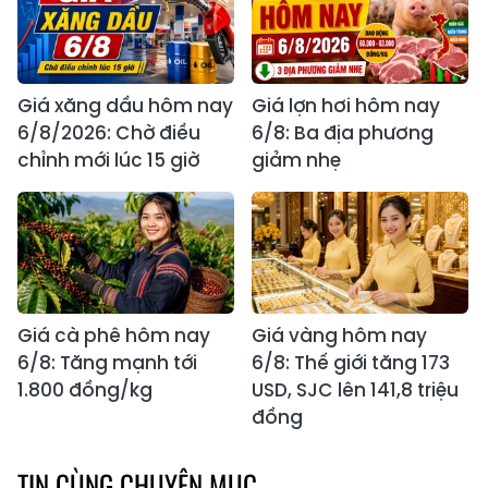
Giá xăng dầu hôm nay
Giá lợn hơi hôm nay
6/8/2026: Chờ điều
6/8: Ba địa phương
chỉnh mới lúc 15 giờ
giảm nhẹ
Giá cà phê hôm nay
Giá vàng hôm nay
6/8: Tăng mạnh tới
6/8: Thế giới tăng 173
1.800 đồng/kg
USD, SJC lên 141,8 triệu
đồng
TIN CÙNG CHUYÊN MỤC