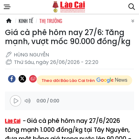
KINH TẾ
THỊ TRƯỜNG
Giá cà phê hôm nay 27/6: Tăng
mạnh, vượt mốc 90.000 đồng/kg
HÙNG NGUYỄN
Thứ Sáu, ngày 26/06/2026 - 22:20
Theo dõi Báo Lào Cai trên
0:00
/
0:00
Giá cà phê hôm nay 27/6/2026
tăng mạnh 1.000 đồng/kg tại Tây Nguyên,
đưa mặt bằng giá trong nước lên 90.000 -