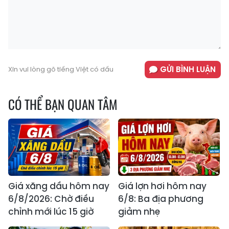
GỬI BÌNH LUẬN
Xin vui lòng gõ tiếng Việt có dấu
CÓ THỂ BẠN QUAN TÂM
Giá xăng dầu hôm nay
Giá lợn hơi hôm nay
6/8/2026: Chờ điều
6/8: Ba địa phương
chỉnh mới lúc 15 giờ
giảm nhẹ