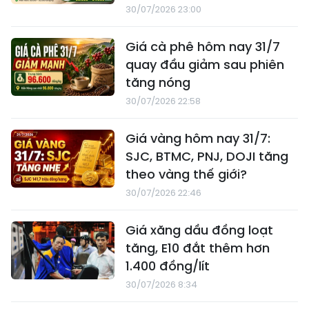
30/07/2026 23:00
Giá cà phê hôm nay 31/7
quay đầu giảm sau phiên
tăng nóng
30/07/2026 22:58
Giá vàng hôm nay 31/7:
SJC, BTMC, PNJ, DOJI tăng
theo vàng thế giới?
30/07/2026 22:46
Giá xăng dầu đồng loạt
tăng, E10 đắt thêm hơn
1.400 đồng/lít
30/07/2026 8:34