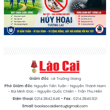
Giám đốc
: Lê Trường Giang
Phó Giám đốc
:
Nguyễn Tiến Tuấn
-
Nguyễn Thành Nam
-
Bùi Minh Đức
-
Nguyễn Quốc Chiến
-
Trần Thu Hiền
Điện thoại
: 0214.3842.648
- Fax
: 0214.3840.921
Email
:
baolaocaidientu@gmail.com