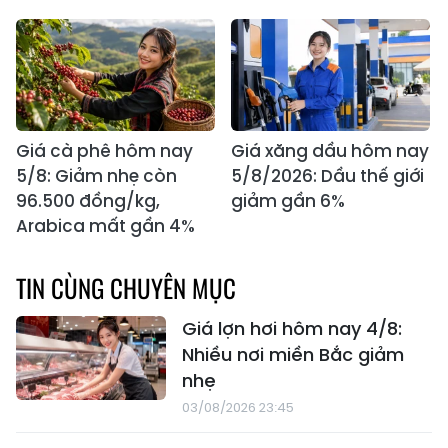
Giá cà phê hôm nay
Giá xăng dầu hôm nay
5/8: Giảm nhẹ còn
5/8/2026: Dầu thế giới
96.500 đồng/kg,
giảm gần 6%
Arabica mất gần 4%
TIN CÙNG CHUYÊN MỤC
Giá lợn hơi hôm nay 4/8:
Nhiều nơi miền Bắc giảm
nhẹ
03/08/2026 23:45