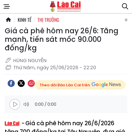
KINH TẾ
THỊ TRƯỜNG
Giá cà phê hôm nay 26/6: Tăng
mạnh, tiến sát mốc 90.000
đồng/kg
HÙNG NGUYỄN
Thứ Năm, ngày 25/06/2026 - 22:20
Theo dõi Báo Lào Cai trên
0:00
/
0:00
Giá cà phê hôm nay 26/6/2026
tăng 700 đồng/kg tại Tây Nguyên, đưa giá