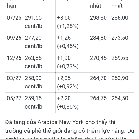
hạn
nhất
nhất
07/26
291,55
+3,60
298,80
288,00
cent/lb
(+1,25%)
09/26
277,20
+1,25
284,80
273,50
cent/lb
(+0,45%)
12/26
263,85
+1,90
270,45
259,65
cent/lb
(+0,73%)
03/27
258,90
+2,35
264,70
253,90
cent/lb
(+0,92%)
05/27
259,15
+2,20
264,75
254,50
cent/lb
(+0,86%)
Đà tăng của Arabica New York cho thấy thị
trường cà phê thế giới đang có thêm lực nâng. Dù