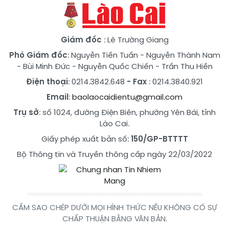
Giám đốc
: Lê Trường Giang
Phó Giám đốc
:
Nguyễn Tiến Tuấn
-
Nguyễn Thành Nam
-
Bùi Minh Đức
-
Nguyễn Quốc Chiến
-
Trần Thu Hiền
Điện thoại
: 0214.3842.648
- Fax
: 0214.3840.921
Email
:
baolaocaidientu@gmail.com
Trụ sở
: số 1024, đường Điện Biên, phường Yên Bái, tỉnh
Lào Cai.
Giấy phép xuất bản số:
150/GP-BTTTT
Bộ Thông tin và Truyền thông cấp ngày 22/03/2022
CẤM SAO CHÉP DƯỚI MỌI HÌNH THỨC NẾU KHÔNG CÓ SỰ
CHẤP THUẬN BẰNG VĂN BẢN.