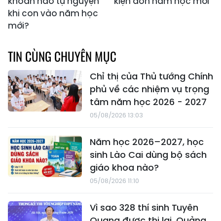
khoản nào tự nguyện
kiện đón năm học mới
khi con vào năm học
mới?
TIN CÙNG CHUYÊN MỤC
Chỉ thị của Thủ tướng Chính
phủ về các nhiệm vụ trọng
tâm năm học 2026 - 2027
05/08/2026 13:03
Năm học 2026–2027, học
sinh Lào Cai dùng bộ sách
giáo khoa nào?
05/08/2026 11:10
Vì sao 328 thí sinh Tuyên
Quang được thi lại, Quảng