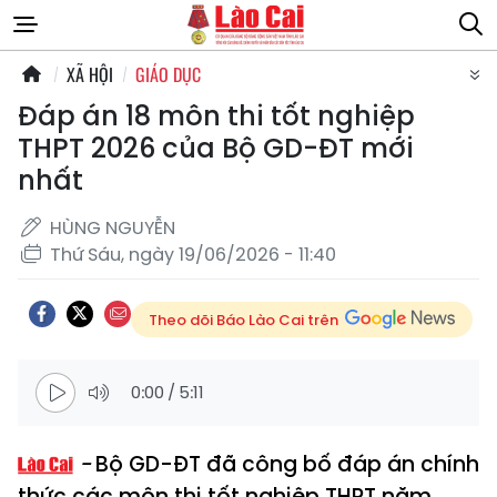
XÃ HỘI
GIÁO DỤC
Đáp án 18 môn thi tốt nghiệp
THPT 2026 của Bộ GD-ĐT mới
nhất
HÙNG NGUYỄN
Thứ Sáu, ngày 19/06/2026 - 11:40
Theo dõi Báo Lào Cai trên
0:00
/
5:11
Bộ GD-ĐT đã công bố đáp án chính
thức các môn thi tốt nghiệp THPT năm