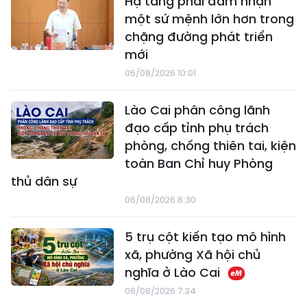
Hạ tầng phải đảm nhận
một sứ mệnh lớn hơn trong
chặng đường phát triển
mới
06/08/2026 10:01
Lào Cai phân công lãnh
đạo cấp tỉnh phụ trách
phòng, chống thiên tai, kiện
toàn Ban Chỉ huy Phòng
thủ dân sự
06/08/2026 8:30
5 trụ cột kiến tạo mô hình
xã, phường Xã hội chủ
nghĩa ở Lào Cai
06/08/2026 7:34