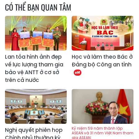
CÓ THỂ BẠN QUAN TÂM
Lan tỏa hình ảnh đẹp
Học và làm theo Bác ở
về lực lượng tham gia
Đảng bộ Công an tỉnh
bảo vệ ANTT ở cơ sở
trên cả nước
Kỷ niệm 59 năm thành lập
Nghị quyết phiên họp
ASEAN và 31 năm Việt Nam tham
Chính phủ thường kỳ
gia ASEAN: