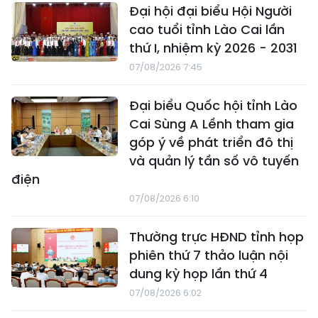
Đại hội đại biểu Hội Người
cao tuổi tỉnh Lào Cai lần
thứ I, nhiệm kỳ 2026 - 2031
07/08/2026 7:45
Đại biểu Quốc hội tỉnh Lào
Cai Sùng A Lềnh tham gia
góp ý về phát triển đô thị
và quản lý tần số vô tuyến
điện
07/08/2026 6:10
Thường trực HĐND tỉnh họp
phiên thứ 7 thảo luận nội
dung kỳ họp lần thứ 4
07/08/2026 6:02