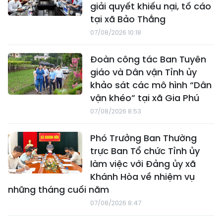
giải quyết khiếu nại, tố cáo
tại xã Bảo Thắng
07/08/2026 10:18
Đoàn công tác Ban Tuyên
giáo và Dân vận Tỉnh ủy
khảo sát các mô hình “Dân
vận khéo” tại xã Gia Phú
07/08/2026 8:53
Phó Trưởng Ban Thường
trực Ban Tổ chức Tỉnh ủy
làm việc với Đảng ủy xã
Khánh Hòa về nhiệm vụ
những tháng cuối năm
07/08/2026 8:47