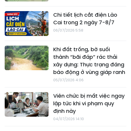
Chi tiết lịch cắt điện Lào
Cai trong 2 ngày 7-8/7
06/07/2026 5:58
Khi đất trống, bờ suối
thành “bãi đáp” rác thải
xây dựng: Thực trạng đáng
báo động ở vùng giáp ranh
05/07/2026 4:06
Viên chức bị mất việc ngay
lập tức khi vi phạm quy
định này
04/07/2026 14:10