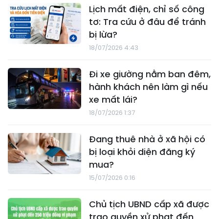
Lịch mất điện, chỉ số công
tơ: Tra cứu ở đâu để tránh
bị lừa?
18/07/2026 4:43
Đi xe giường nằm ban đêm,
hành khách nên làm gì nếu
xe mất lái?
18/07/2026 1:37
Đang thuê nhà ở xã hội có
bị loại khỏi diện đăng ký
mua?
15/07/2026 0:16
Chủ tịch UBND cấp xã được
trao quyền xử phạt đến