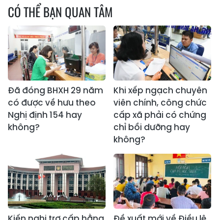
CÓ THỂ BẠN QUAN TÂM
Đã đóng BHXH 29 năm
Khi xếp ngạch chuyên
có được về hưu theo
viên chính, công chức
Nghị định 154 hay
cấp xã phải có chứng
không?
chỉ bồi dưỡng hay
không?
Kiến nghị trợ cấp hằng
Đề xuất mới về Điều lệ