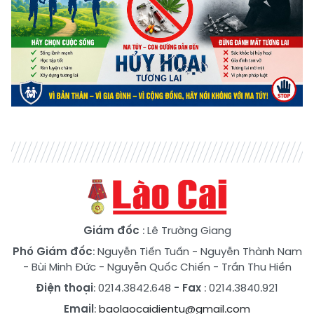
Giám đốc
: Lê Trường Giang
Phó Giám đốc
:
Nguyễn Tiến Tuấn
-
Nguyễn Thành Nam
-
Bùi Minh Đức
-
Nguyễn Quốc Chiến
-
Trần Thu Hiền
Điện thoại
: 0214.3842.648
- Fax
: 0214.3840.921
Email
:
baolaocaidientu@gmail.com