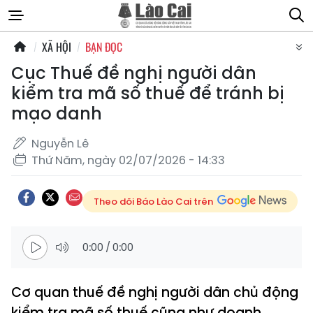
XÃ HỘI
BẠN ĐỌC
Cục Thuế đề nghị người dân
kiểm tra mã số thuế để tránh bị
mạo danh
Nguyễn Lê
Thứ Năm, ngày 02/07/2026 - 14:33
Theo dõi Báo Lào Cai trên
0:00
/
0:00
Cơ quan thuế đề nghị người dân chủ động
kiểm tra mã số thuế cũng như doanh