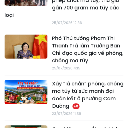
phép chất ma túy, thu giữ
gần 700 gram ma túy các
loại
25/07/2026 12:36
Phó Thủ tướng Phạm Thị
Thanh Trà làm Trưởng Ban
Chỉ đạo quốc gia về phòng,
chống ma túy
25/07/2026 4:15
Xây “lá chắn” phòng, chống
ma túy từ sức mạnh đại
đoàn kết ở phường Cam
Đường
23/07/2026 11:39