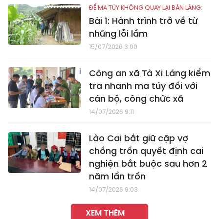
ĐỂ MA TÚY KHÔNG QUAY LẠI BẢN LÀNG:
Bài 1: Hành trình trở về từ
những lỗi lầm
15/07/2026 3:00
Công an xã Tà Xi Láng kiểm
tra nhanh ma túy đối với
cán bộ, công chức xã
14/07/2026 9:11
Lào Cai bắt giữ cặp vợ
chồng trốn quyết định cai
nghiện bắt buộc sau hơn 2
năm lẩn trốn
14/07/2026 9:03
XEM THÊM