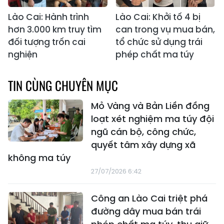
Lào Cai: Hành trình
Lào Cai: Khởi tố 4 bị
hơn 3.000 km truy tìm
can trong vụ mua bán,
đối tượng trốn cai
tổ chức sử dụng trái
nghiện
phép chất ma túy
TIN CÙNG CHUYÊN MỤC
Mỏ Vàng và Bản Liền đồng
loạt xét nghiệm ma túy đội
ngũ cán bộ, công chức,
quyết tâm xây dựng xã
không ma túy
27/07/2026 6:42
Công an Lào Cai triệt phá
đường dây mua bán trái