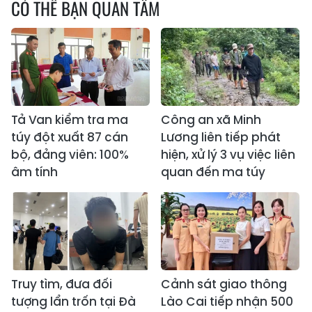
CÓ THỂ BẠN QUAN TÂM
Tả Van kiểm tra ma
Công an xã Minh
túy đột xuất 87 cán
Lương liên tiếp phát
bộ, đảng viên: 100%
hiện, xử lý 3 vụ việc liên
âm tính
quan đến ma túy
Truy tìm, đưa đối
Cảnh sát giao thông
tượng lẩn trốn tại Đà
Lào Cai tiếp nhận 500