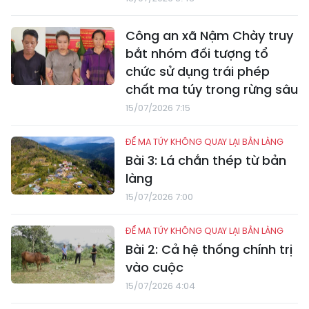
Công an xã Nậm Chày truy
bắt nhóm đối tượng tổ
chức sử dụng trái phép
chất ma túy trong rừng sâu
15/07/2026 7:15
ĐỂ MA TÚY KHÔNG QUAY LẠI BẢN LÀNG
Bài 3: Lá chắn thép từ bản
làng
15/07/2026 7:00
ĐỂ MA TÚY KHÔNG QUAY LẠI BẢN LÀNG
Bài 2: Cả hệ thống chính trị
vào cuộc
15/07/2026 4:04