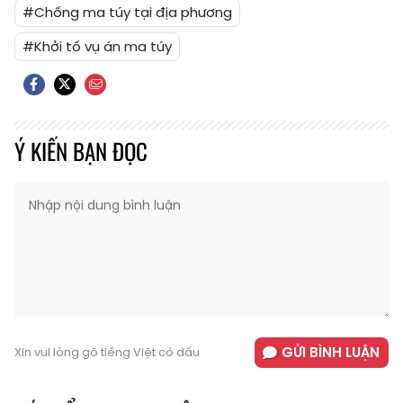
#Chống ma túy tại địa phương
#Khởi tố vụ án ma túy
Ý KIẾN BẠN ĐỌC
GỬI BÌNH LUẬN
Xin vui lòng gõ tiếng Việt có dấu