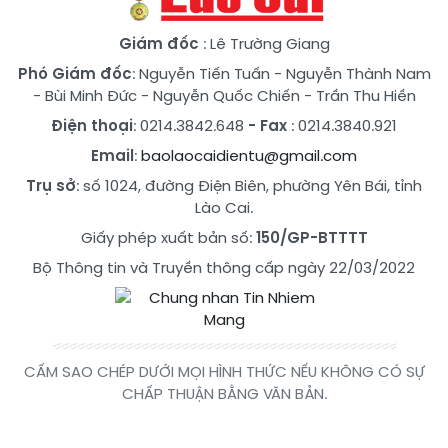
Giám đốc
: Lê Trường Giang
Phó Giám đốc
:
Nguyễn Tiến Tuấn
-
Nguyễn Thành Nam
-
Bùi Minh Đức
-
Nguyễn Quốc Chiến
-
Trần Thu Hiền
Điện thoại
: 0214.3842.648
- Fax
: 0214.3840.921
Email
:
baolaocaidientu@gmail.com
Trụ sở
: số 1024, đường Điện Biên, phường Yên Bái, tỉnh
Lào Cai.
Giấy phép xuất bản số:
150/GP-BTTTT
Bộ Thông tin và Truyền thông cấp ngày 22/03/2022
CẤM SAO CHÉP DƯỚI MỌI HÌNH THỨC NẾU KHÔNG CÓ SỰ
CHẤP THUẬN BẰNG VĂN BẢN.