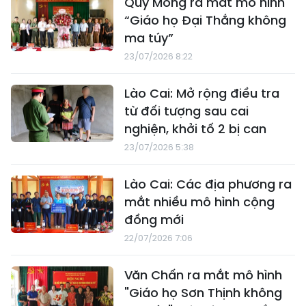
Quy Mông ra mắt mô hình
“Giáo họ Đại Thắng không
ma túy”
23/07/2026 8:22
Lào Cai: Mở rộng điều tra
từ đối tượng sau cai
nghiện, khởi tố 2 bị can
23/07/2026 5:38
Lào Cai: Các địa phương ra
mắt nhiều mô hình cộng
đồng mới
22/07/2026 7:06
Văn Chấn ra mắt mô hình
"Giáo họ Sơn Thịnh không