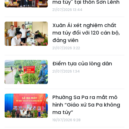
ma túy" tại thôn Sơn Lềnh
21/07/2026 13:44
Xuân Ái xét nghiệm chất
ma túy đối với 120 cán bộ,
đảng viên
21/07/2026 3:22
Điểm tựa của lòng dân
21/07/2026 1:34
Phường Sa Pa ra mắt mô
hình “Giáo xứ Sa Pa không
ma túy”
19/07/2026 9:28