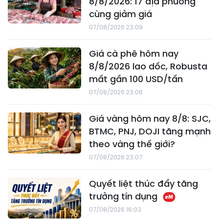
8/8/2026: 17 địa phương
cùng giảm giá
07/08/2026 23:09
Giá cà phê hôm nay
8/8/2026 lao dốc, Robusta
mất gần 100 USD/tấn
07/08/2026 23:08
Giá vàng hôm nay 8/8: SJC,
BTMC, PNJ, DOJI tăng mạnh
theo vàng thế giới?
07/08/2026 23:07
Quyết liệt thúc đẩy tăng
trưởng tín dụng
07/08/2026 16:03