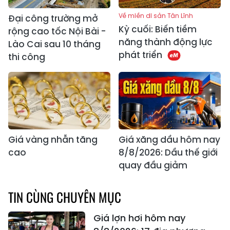
Về miền di sản Tân Lĩnh
Đại công trường mở
Kỳ cuối: Biến tiềm
rộng cao tốc Nội Bài -
năng thành động lực
Lào Cai sau 10 tháng
phát triển
thi công
Giá vàng nhẫn tăng
Giá xăng dầu hôm nay
cao
8/8/2026: Dầu thế giới
quay đầu giảm
TIN CÙNG CHUYÊN MỤC
Giá lợn hơi hôm nay