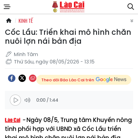
KINH TẾ
Cốc Lầu: Triển khai mô hình chăn
nuôi lợn nái bản địa
Minh Tâm
Thứ Sáu, ngày 08/05/2026 - 13:15
Theo dõi Báo Lào Cai trên
0:00
/
1:44
Ngày 08/5, Trung tâm Khuyến nông
tỉnh phối hợp với UBND xã Cốc Lầu triển
khai mô hình chăn nuôi lợn nái bản địa