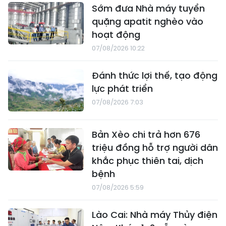
Sớm đưa Nhà máy tuyển
quặng apatit nghèo vào
hoạt động
07/08/2026 10:22
Đánh thức lợi thế, tạo động
lực phát triển
07/08/2026 7:03
Bản Xèo chi trả hơn 676
triệu đồng hỗ trợ người dân
khắc phục thiên tai, dịch
bệnh
07/08/2026 5:59
Lào Cai: Nhà máy Thủy điện