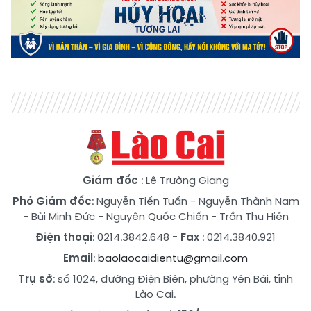
Giám đốc
: Lê Trường Giang
Phó Giám đốc
:
Nguyễn Tiến Tuấn
-
Nguyễn Thành Nam
-
Bùi Minh Đức
-
Nguyễn Quốc Chiến
-
Trần Thu Hiền
Điện thoại
: 0214.3842.648
- Fax
: 0214.3840.921
Email
:
baolaocaidientu@gmail.com
Trụ sở
: số 1024, đường Điện Biên, phường Yên Bái, tỉnh
Lào Cai.