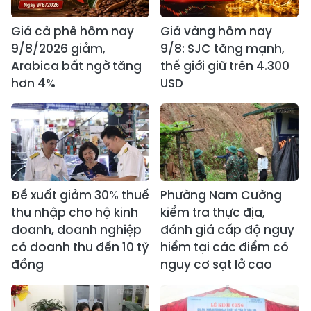
Giá cà phê hôm nay
Giá vàng hôm nay
9/8/2026 giảm,
9/8: SJC tăng mạnh,
Arabica bất ngờ tăng
thế giới giữ trên 4.300
hơn 4%
USD
Đề xuất giảm 30% thuế
Phường Nam Cường
thu nhập cho hộ kinh
kiểm tra thực địa,
doanh, doanh nghiệp
đánh giá cấp độ nguy
có doanh thu đến 10 tỷ
hiểm tại các điểm có
đồng
nguy cơ sạt lở cao