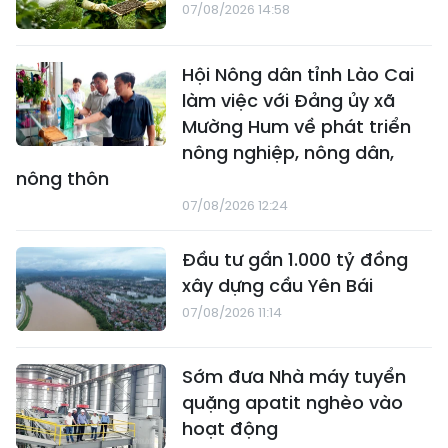
07/08/2026 14:58
Hội Nông dân tỉnh Lào Cai
làm việc với Đảng ủy xã
Mường Hum về phát triển
nông nghiệp, nông dân,
nông thôn
07/08/2026 12:24
Đầu tư gần 1.000 tỷ đồng
xây dựng cầu Yên Bái
07/08/2026 11:14
Sớm đưa Nhà máy tuyển
quặng apatit nghèo vào
hoạt động