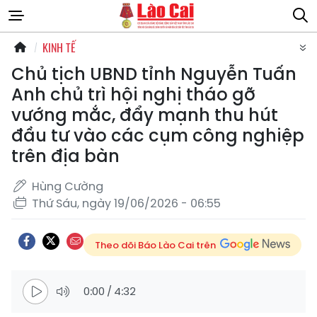
KINH TẾ
Chủ tịch UBND tỉnh Nguyễn Tuấn
Anh chủ trì hội nghị tháo gỡ
vướng mắc, đẩy mạnh thu hút
đầu tư vào các cụm công nghiệp
trên địa bàn
Hùng Cường
Thứ Sáu, ngày 19/06/2026 - 06:55
Theo dõi Báo Lào Cai trên
0:00
/
4:32