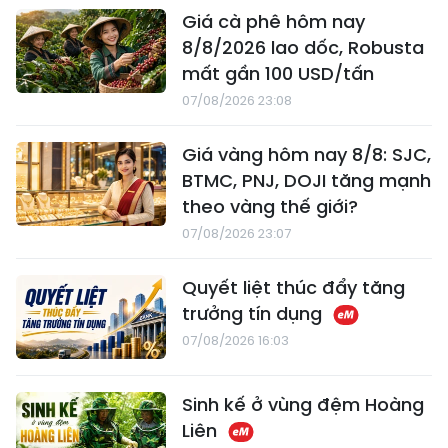
Giá cà phê hôm nay
8/8/2026 lao dốc, Robusta
mất gần 100 USD/tấn
07/08/2026 23:08
Giá vàng hôm nay 8/8: SJC,
BTMC, PNJ, DOJI tăng mạnh
theo vàng thế giới?
07/08/2026 23:07
Quyết liệt thúc đẩy tăng
trưởng tín dụng
07/08/2026 16:03
Sinh kế ở vùng đệm Hoàng
Liên