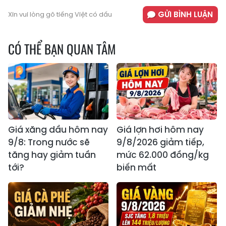
GỬI BÌNH LUẬN
Xin vui lòng gõ tiếng Việt có dấu
CÓ THỂ BẠN QUAN TÂM
Giá xăng dầu hôm nay
Giá lợn hơi hôm nay
9/8: Trong nước sẽ
9/8/2026 giảm tiếp,
tăng hay giảm tuần
mức 62.000 đồng/kg
tới?
biến mất