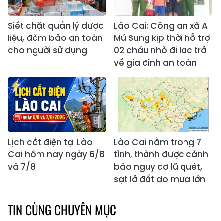
Siết chặt quản lý dược
Lào Cai: Công an xã A
liệu, đảm bảo an toàn
Mú Sung kịp thời hỗ trợ
cho người sử dụng
02 cháu nhỏ đi lạc trở
về gia đình an toàn
Lịch cắt điện tại Lào
Lào Cai nằm trong 7
Cai hôm nay ngày 6/8
tỉnh, thành được cảnh
và 7/8
báo nguy cơ lũ quét,
sạt lở đất do mưa lớn
TIN CÙNG CHUYÊN MỤC