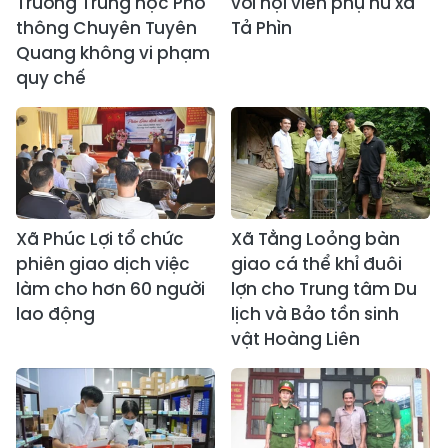
Trường Trung học Phổ
với hội viên phụ nữ xã
thông Chuyên Tuyên
Tả Phìn
Quang không vi phạm
quy chế
Xã Phúc Lợi tổ chức
Xã Tằng Loỏng bàn
phiên giao dịch việc
giao cá thể khỉ đuôi
làm cho hơn 60 người
lợn cho Trung tâm Du
lao động
lịch và Bảo tồn sinh
vật Hoàng Liên