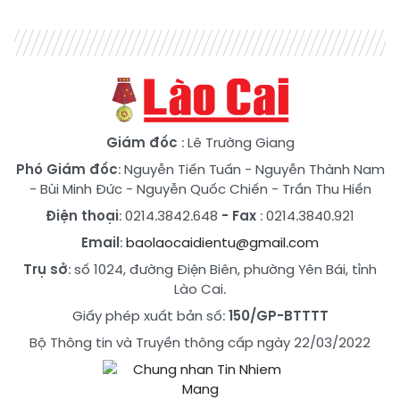
Giám đốc
: Lê Trường Giang
Phó Giám đốc
:
Nguyễn Tiến Tuấn
-
Nguyễn Thành Nam
-
Bùi Minh Đức
-
Nguyễn Quốc Chiến
-
Trần Thu Hiền
Điện thoại
: 0214.3842.648
- Fax
: 0214.3840.921
Email
:
baolaocaidientu@gmail.com
Trụ sở
: số 1024, đường Điện Biên, phường Yên Bái, tỉnh
Lào Cai.
Giấy phép xuất bản số:
150/GP-BTTTT
Bộ Thông tin và Truyền thông cấp ngày 22/03/2022