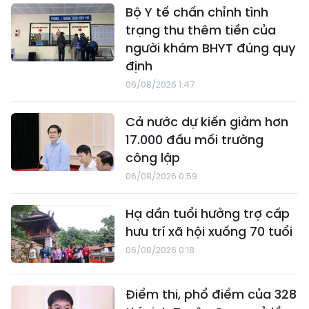
Bộ Y tế chấn chỉnh tình
trạng thu thêm tiền của
người khám BHYT đúng quy
định
06/08/2026 1:47
Cả nước dự kiến giảm hơn
17.000 đầu mối trường
công lập
06/08/2026 0:59
Hạ dần tuổi hưởng trợ cấp
hưu trí xã hội xuống 70 tuổi
06/08/2026 0:18
Điểm thi, phổ điểm của 328