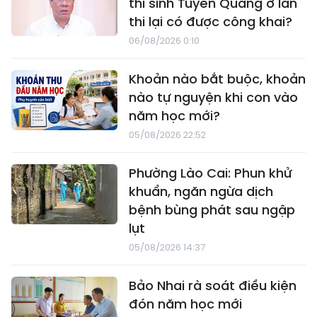
thí sinh Tuyên Quang ở lần
thi lại có được công khai?
06/08/2026 0:10
Khoản nào bắt buộc, khoản
nào tự nguyện khi con vào
năm học mới?
05/08/2026 22:52
Phường Lào Cai: Phun khử
khuẩn, ngăn ngừa dịch
bệnh bùng phát sau ngập
lụt
05/08/2026 14:37
Bảo Nhai rà soát điều kiện
đón năm học mới