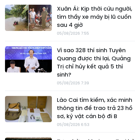
Xuân Ái: Kịp thời cứu người,
tìm thấy xe máy bị lũ cuốn
sau 4 giờ
05/08/2026 7:55
Vì sao 328 thí sinh Tuyên
Quang được thi lại, Quảng
Trị chỉ hủy kết quả 5 thí
sinh?
05/08/2026 7:39
Lào Cai tìm kiếm, xác minh
thông tin để trao trả 23 hồ
sơ, kỷ vật cán bộ đi B
05/08/2026 6:53