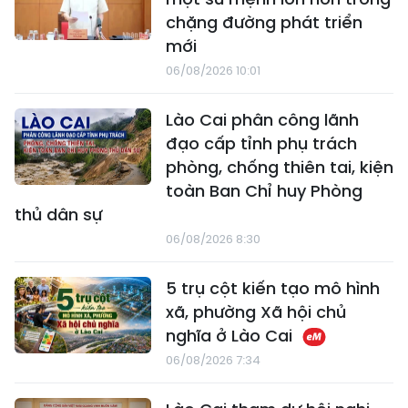
chặng đường phát triển
mới
06/08/2026 10:01
Lào Cai phân công lãnh
đạo cấp tỉnh phụ trách
phòng, chống thiên tai, kiện
toàn Ban Chỉ huy Phòng
thủ dân sự
06/08/2026 8:30
5 trụ cột kiến tạo mô hình
xã, phường Xã hội chủ
nghĩa ở Lào Cai
06/08/2026 7:34