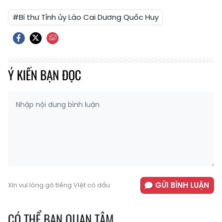
#Bí thư Tỉnh ủy Lào Cai Dương Quốc Huy
Ý KIẾN BẠN ĐỌC
GỬI BÌNH LUẬN
Xin vui lòng gõ tiếng Việt có dấu
CÓ THỂ BẠN QUAN TÂM