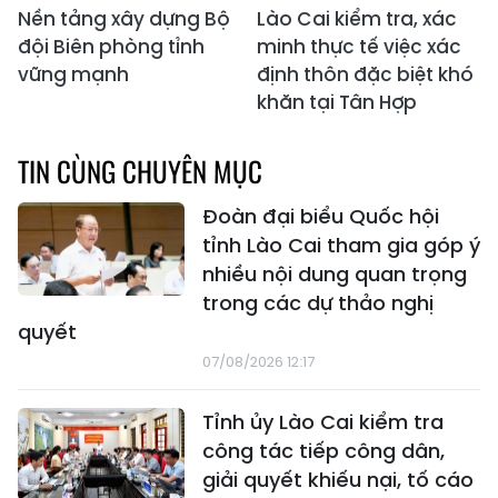
Nền tảng xây dựng Bộ
Lào Cai kiểm tra, xác
đội Biên phòng tỉnh
minh thực tế việc xác
vững mạnh
định thôn đặc biệt khó
khăn tại Tân Hợp
TIN CÙNG CHUYÊN MỤC
Đoàn đại biểu Quốc hội
tỉnh Lào Cai tham gia góp ý
nhiều nội dung quan trọng
trong các dự thảo nghị
quyết
07/08/2026 12:17
Tỉnh ủy Lào Cai kiểm tra
công tác tiếp công dân,
giải quyết khiếu nại, tố cáo