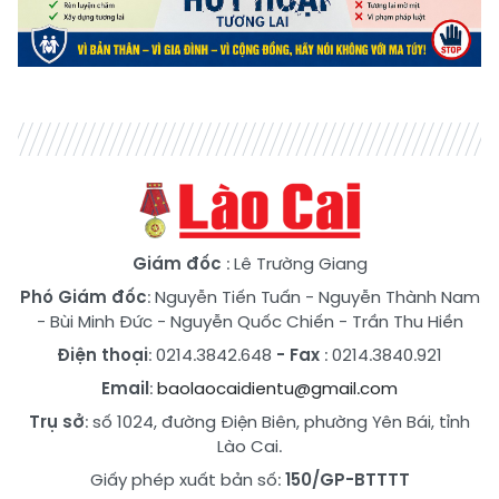
Giám đốc
: Lê Trường Giang
Phó Giám đốc
:
Nguyễn Tiến Tuấn
-
Nguyễn Thành Nam
-
Bùi Minh Đức
-
Nguyễn Quốc Chiến
-
Trần Thu Hiền
Điện thoại
: 0214.3842.648
- Fax
: 0214.3840.921
Email
:
baolaocaidientu@gmail.com
Trụ sở
: số 1024, đường Điện Biên, phường Yên Bái, tỉnh
Lào Cai.
Giấy phép xuất bản số:
150/GP-BTTTT