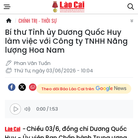
CHÍNH TRỊ - THỜI SỰ
Bí thư Tỉnh ủy Dương Quốc Huy
làm việc với Công ty TNHH Năng
lượng Hoa Nam
Phan Văn Tuấn
Thứ Tư, ngày 03/06/2026 - 10:04
Theo dõi Báo Lào Cai trên
0:00
/
1:53
Chiều 03/6, đồng chí Dương Quốc
Huy - Ủy viên Ban Chấp hành Trung ương