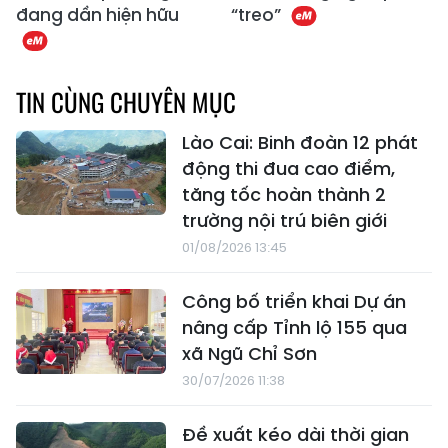
đang dần hiện hữu
“treo”
TIN CÙNG CHUYÊN MỤC
Lào Cai: Binh đoàn 12 phát
động thi đua cao điểm,
tăng tốc hoàn thành 2
trường nội trú biên giới
01/08/2026 13:45
Công bố triển khai Dự án
nâng cấp Tỉnh lộ 155 qua
xã Ngũ Chỉ Sơn
30/07/2026 11:38
Đề xuất kéo dài thời gian