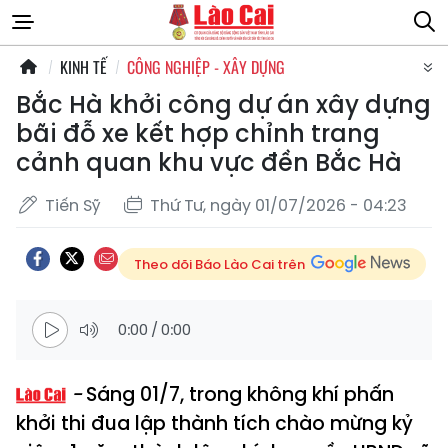
KINH TẾ
CÔNG NGHIỆP - XÂY DỰNG
Bắc Hà khởi công dự án xây dựng
bãi đỗ xe kết hợp chỉnh trang
cảnh quan khu vực đền Bắc Hà
Tiến Sỹ
Thứ Tư, ngày 01/07/2026 - 04:23
Theo dõi Báo Lào Cai trên
0:00
/
0:00
Sáng 01/7, trong không khí phấn
khởi thi đua lập thành tích chào mừng kỷ