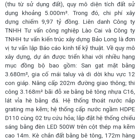
(thu từ sử dụng đất), quy mô diện tích đất sử
dụng khoảng 5.000m². Trong đó, chi phí xây
dựng chiếm 9,97 tỷ đồng. Liên danh Công ty
TNHH Tư vấn công nghiệp Lào Cai và Công ty
TNHH tư vấn kiến trúc xây dựng Bảo Long là đơn
vị tư vấn lập Báo cáo kinh tế kỹ thuật. Về quy mô
xây dựng, dự án được triển khai với nhiều hạng
mục đồng bộ bao gồm: San gạt mặt bằng
3.680m², gia cố mái taluy và di dời khu vực 12
con giáp. Nâng cấp 202m đường giao thông; thi
công 3.168m² bãi đỗ xe bằng bê tông nhựa C16,
lát vỉa hè bằng đá. Hệ thống thoát nước nắp
grating mạ kẽm; hệ thống cấp nước ngầm HDPE
D110 cùng 02 trụ cứu hỏa; lắp đặt hệ thống chiếu
sáng bằng đèn LED 500W trên cột thép mạ kẽm
cao 14m. Kè chắn đất bằng bê tông, 172m hàng