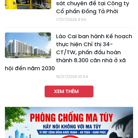
sát chuyên đề tại Công ty
Cổ phần Đồng Tả Phời
17/07/2026 9:50
Lào Cai ban hành Kế hoạch
thực hiện Chỉ thị 34-
CT/TW, phấn đấu hoàn
thành 8.300 căn nhà ở xã
hội đến năm 2030
16/07/2026 10:04
XEM THÊM