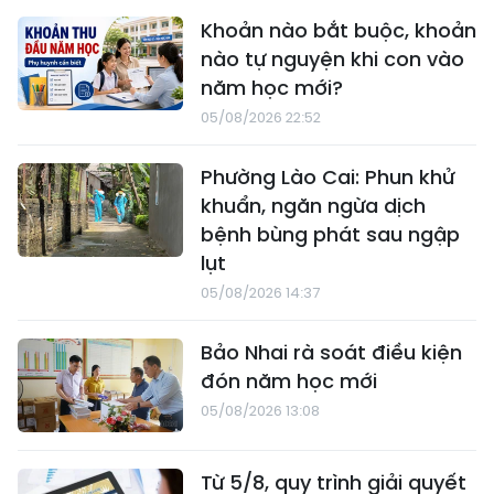
Khoản nào bắt buộc, khoản
nào tự nguyện khi con vào
năm học mới?
05/08/2026 22:52
Phường Lào Cai: Phun khử
khuẩn, ngăn ngừa dịch
bệnh bùng phát sau ngập
lụt
05/08/2026 14:37
Bảo Nhai rà soát điều kiện
đón năm học mới
05/08/2026 13:08
Từ 5/8, quy trình giải quyết