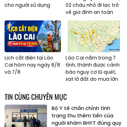
cho người sử dụng
02 cháu nhỏ đi lạc trở
về gia đình an toàn
Lịch cắt điện tại Lào
Lào Cai nằm trong 7
Cai hôm nay ngày 6/8
tỉnh, thành được cảnh
và 7/8
báo nguy cơ lũ quét,
sạt lở đất do mưa lớn
TIN CÙNG CHUYÊN MỤC
Bộ Y tế chấn chỉnh tình
trạng thu thêm tiền của
người khám BHYT đúng quy