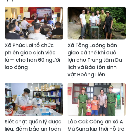
Xã Phúc Lợi tổ chức
Xã Tằng Loỏng bàn
phiên giao dịch việc
giao cá thể khỉ đuôi
làm cho hơn 60 người
lợn cho Trung tâm Du
lao động
lịch và Bảo tồn sinh
vật Hoàng Liên
Siết chặt quản lý dược
Lào Cai: Công an xã A
liệu, đảm bảo an toàn
Mú Sung kịp thời hỗ trợ