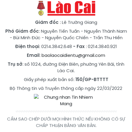
Giám đốc
: Lê Trường Giang
Phó Giám đốc
:
Nguyễn Tiến Tuấn
-
Nguyễn Thành Nam
-
Bùi Minh Đức
-
Nguyễn Quốc Chiến
-
Trần Thu Hiền
Điện thoại
: 0214.3842.648
- Fax
: 0214.3840.921
Email
:
baolaocaidientu@gmail.com
Trụ sở
: số 1024, đường Điện Biên, phường Yên Bái, tỉnh
Lào Cai.
Giấy phép xuất bản số:
150/GP-BTTTT
Bộ Thông tin và Truyền thông cấp ngày 22/03/2022
CẤM SAO CHÉP DƯỚI MỌI HÌNH THỨC NẾU KHÔNG CÓ SỰ
CHẤP THUẬN BẰNG VĂN BẢN.