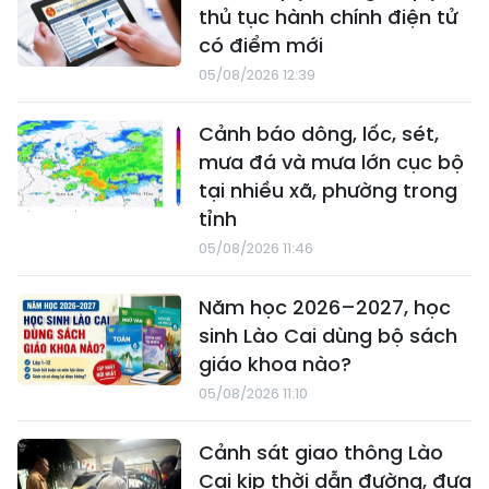
thủ tục hành chính điện tử
có điểm mới
05/08/2026 12:39
Cảnh báo dông, lốc, sét,
mưa đá và mưa lớn cục bộ
tại nhiều xã, phường trong
tỉnh
05/08/2026 11:46
Năm học 2026–2027, học
sinh Lào Cai dùng bộ sách
giáo khoa nào?
05/08/2026 11:10
Cảnh sát giao thông Lào
Cai kịp thời dẫn đường, đưa