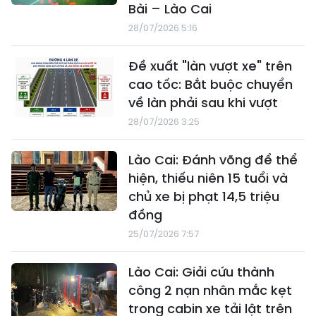
Bài – Lào Cai
28/07/2026 5:16
Đề xuất "làn vượt xe" trên
cao tốc: Bắt buộc chuyển
về làn phải sau khi vượt
28/07/2026 3:25
Lào Cai: Đánh võng để thể
hiện, thiếu niên 15 tuổi và
chủ xe bị phạt 14,5 triệu
đồng
25/07/2026 7:57
Lào Cai: Giải cứu thành
công 2 nạn nhân mắc kẹt
trong cabin xe tải lật trên