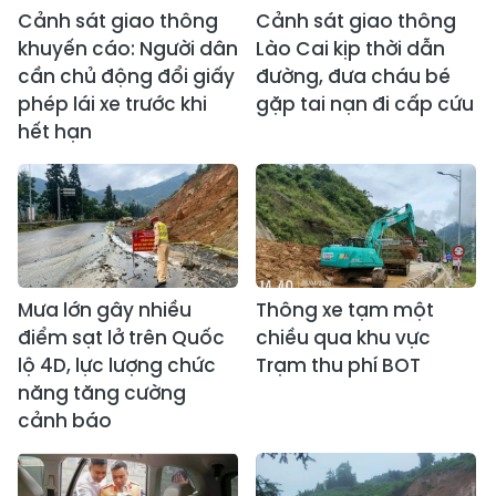
Cảnh sát giao thông
Cảnh sát giao thông
khuyến cáo: Người dân
Lào Cai kịp thời dẫn
cần chủ động đổi giấy
đường, đưa cháu bé
phép lái xe trước khi
gặp tai nạn đi cấp cứu
hết hạn
Mưa lớn gây nhiều
Thông xe tạm một
điểm sạt lở trên Quốc
chiều qua khu vực
lộ 4D, lực lượng chức
Trạm thu phí BOT
năng tăng cường
cảnh báo