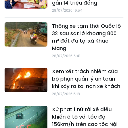
gần 14 triệu đồng
28/07/2026 19:54
Thông xe tạm thời Quốc lộ
32 sau sạt lở khoảng 800
m³ đất đá tại xã Khao
Mang
28/07/2026 6:41
Xem xét trách nhiệm của
bộ phận quản lý an toàn
khi xảy ra tai nạn xe khách
28/07/2026 5:18
Xử phạt 1 nữ tài xế điều
khiển ô tô với tốc độ
156km/h trên cao tốc Nội