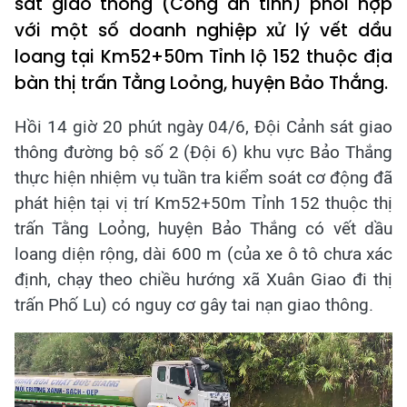
sát giao thông (Công an tỉnh) phối hợp
với một số doanh nghiệp xử lý vết dầu
loang tại Km52+50m Tỉnh lộ 152 thuộc địa
bàn thị trấn Tằng Loỏng, huyện Bảo Thắng.
Hồi 14 giờ 20 phút ngày 04/6, Đội Cảnh sát giao
thông đường bộ số 2 (Đội 6) khu vực Bảo Thắng
thực hiện nhiệm vụ tuần tra kiểm soát cơ động đã
phát hiện tại vị trí Km52+50m Tỉnh 152 thuộc thị
trấn Tằng Loỏng, huyện Bảo Thắng có vết dầu
loang diện rộng, dài 600 m (của xe ô tô chưa xác
định, chạy theo chiều hướng xã Xuân Giao đi thị
trấn Phố Lu) có nguy cơ gây tai nạn giao thông.