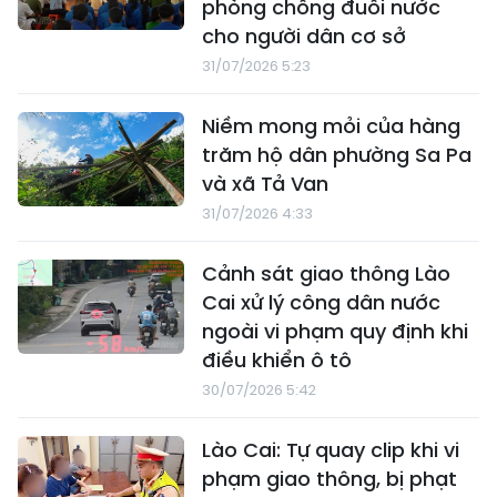
phòng chống đuối nước
cho người dân cơ sở
31/07/2026 5:23
Niềm mong mỏi của hàng
trăm hộ dân phường Sa Pa
và xã Tả Van
31/07/2026 4:33
Cảnh sát giao thông Lào
Cai xử lý công dân nước
ngoài vi phạm quy định khi
điều khiển ô tô
30/07/2026 5:42
Lào Cai: Tự quay clip khi vi
phạm giao thông, bị phạt