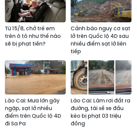
Từ 15/8, chở trẻ em
Cảnh báo nguy cơ sạt
trên ô tô như thế nào
lở trên Quốc lộ 4D sau
sẽ bị phạt tiền?
nhiều điểm sạt lở liên
tiếp
Lào Cai: Mưa lớn gây
Lào Cai: Làm rơi đất ra
ngập, sạt lở nhiều
đường, tài xế xe đầu
điểm trên Quốc lộ 4D
kéo bị phạt 03 triệu
đi Sa Pa
đồng