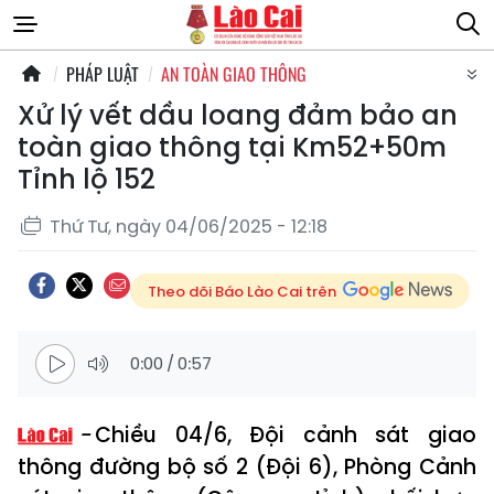
PHÁP LUẬT
AN TOÀN GIAO THÔNG
Xử lý vết dầu loang đảm bảo an
toàn giao thông tại Km52+50m
Tỉnh lộ 152
Thứ Tư, ngày 04/06/2025 - 12:18
Theo dõi Báo Lào Cai trên
0:00
/
0:57
Chiều 04/6, Đội cảnh sát giao
thông đường bộ số 2 (Đội 6), Phòng Cảnh