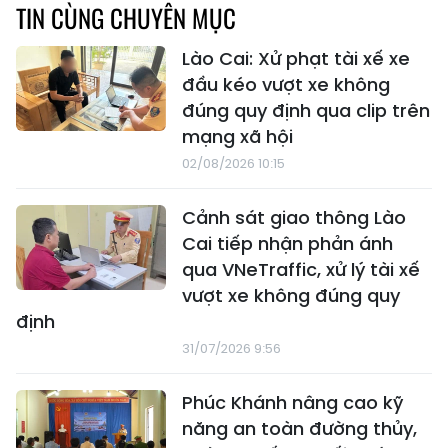
TIN CÙNG CHUYÊN MỤC
Lào Cai: Xử phạt tài xế xe
đầu kéo vượt xe không
đúng quy định qua clip trên
mạng xã hội
02/08/2026 10:15
Cảnh sát giao thông Lào
Cai tiếp nhận phản ánh
qua VNeTraffic, xử lý tài xế
vượt xe không đúng quy
định
31/07/2026 9:56
Phúc Khánh nâng cao kỹ
năng an toàn đường thủy,